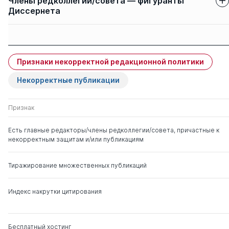
Члены редколлегии/совета — фигуранты
Диссернета
Защиты членов
Имя
Степень
свои
чужие
Признаки некорректной редакционной политики
Фролов Дмитрий
д. полит.н.
1
1
Борисович
Некорректные публикации
к. ю.н.
Манойло Андрей
д. полит.н.
0
5
Признак
Викторович
к. физ.-мат.н.
Есть главные редакторы/члены редколлегии/совета, причастные к
некорректным защитам и/или публикациям
Бочарников Игорь
д. полит.н.
0
8
Валентинович
Тиражирование множественных публикаций
Домбровская Анна
д. соц.н.
0
0
Юрьевна
Индекс накрутки цитирования
Нечаев Владимир
д. полит.н.
0
0
Дмитриевич
Бесплатный хостинг