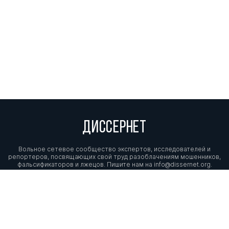
ДИССЕРНЕТ
Вольное сетевое сообщество экспертов, исследователей и
репортеров, посвящающих свой труд разоблачениям мошенников,
фальсификаторов и лжецов. Пишите нам на
info@dissernet.org.
Поддержать проект
МЫ В СОЦСЕТЯХ