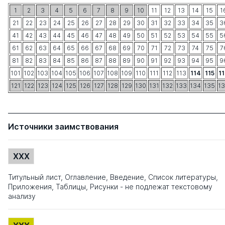
1
2
3
4
5
6
7
8
9
10
11
12
13
14
15
1
21
22
23
24
25
26
27
28
29
30
31
32
33
34
35
3
41
42
43
44
45
46
47
48
49
50
51
52
53
54
55
5
61
62
63
64
65
66
67
68
69
70
71
72
73
74
75
7
81
82
83
84
85
86
87
88
89
90
91
92
93
94
95
9
101
102
103
104
105
106
107
108
109
110
111
112
113
114
115
1
121
122
123
124
125
126
127
128
129
130
131
132
133
134
135
1
Источники заимствования
XXX
Титульный лист, Оглавление, Введение, Список литературы,
Приложения, Таблицы, Рисунки - не подлежат текстовому
анализу