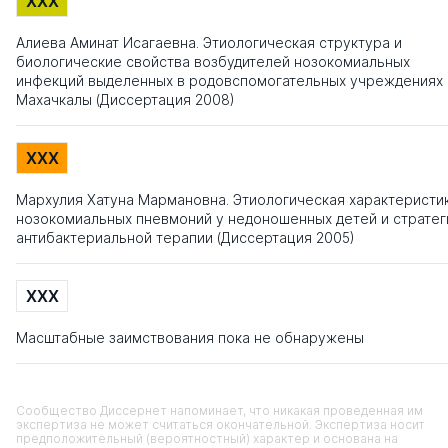
XXX
Алиева Аминат Исагаевна. Этиологическая структура и
биологические свойства возбудителей нозокомиальных
инфекций выделенных в родовспомогательных учреждениях г
Махачкалы (Диссертация 2008)
XXX
Мархулия Хатуна Мармановна. Этиологическая характеристи
нозокомиальных пневмоний у недоношенных детей и стратег
антибактериальной терапии (Диссертация 2005)
XXX
Масштабные заимствования пока не обнаружены
Сообщество Диссернет напоминает, что никакая проведенная им
экспертиза не может считаться окончательной. Экспертиза носит
предположительный (вероятностный) характер и основана на