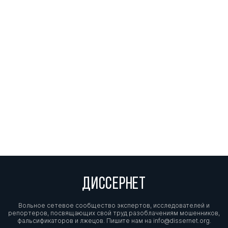
ДИССЕРНЕТ
Вольное сетевое сообщество экспертов, исследователей и
репортеров, посвящающих свой труд разоблачениям мошенников,
фальсификаторов и лжецов. Пишите нам на
info@dissernet.org.