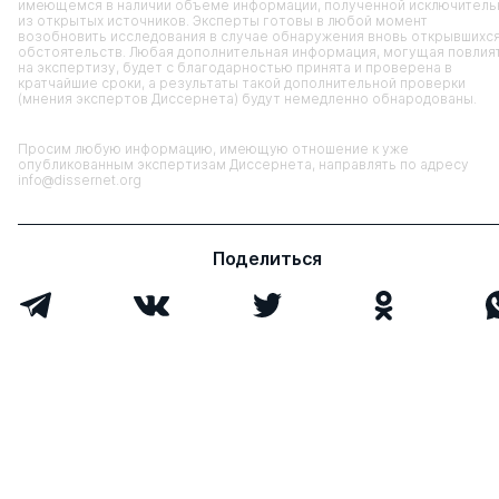
имеющемся в наличии объеме информации, полученной исключитель
из открытых источников. Эксперты готовы в любой момент
возобновить исследования в случае обнаружения вновь открывшихс
обстоятельств. Любая дополнительная информация, могущая повлия
на экспертизу, будет с благодарностью принята и проверена в
кратчайшие сроки, а результаты такой дополнительной проверки
(мнения экспертов Диссернета) будут немедленно обнародованы.
Просим любую информацию, имеющую отношение к уже
опубликованным экспертизам Диссернета, направлять по адресу
info@dissernet.org
Поделиться