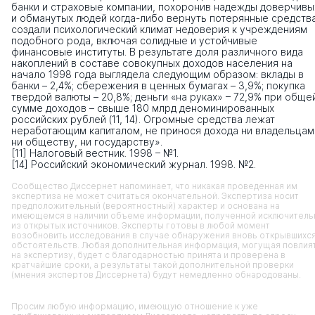
банки и страховые компании, похоронив надежды доверчивы
и обманутых людей когда-либо вернуть потерянные средства
создали психологический климат недоверия к учреждениям
подобного рода, включая солидные и устойчивые
финансовые институты. В результате доля различного вида
накоплений в составе совокупных доходов населения на
начало 1998 года выглядела следующим образом: вклады в
банки – 2,4%; сбережения в ценных бумагах – 3,9%; покупка
твердой валюты – 20,8%; деньги «на руках» – 72,9% при обще
сумме доходов – свыше 180 млрд деноминированных
российских рублей (11, 14). Огромные средства лежат
неработающим капиталом, не принося дохода ни владельцам
ни обществу, ни государству».
[11] Налоговый вестник. 1998 – №1.
[14] Российский экономический журнал. 1998. №2.
Сообщество Диссернет напоминает, что никакая проведенная им
экспертиза не может считаться окончательной. Экспертиза носит
предположительный (вероятностный) характер и основана на
имеющемся в наличии объеме информации, полученной исключитель
из открытых источников. Эксперты готовы в любой момент
возобновить исследования в случае обнаружения вновь открывшихс
обстоятельств. Любая дополнительная информация, могущая повлия
на экспертизу, будет с благодарностью принята и проверена в
кратчайшие сроки, а результаты такой дополнительной проверки
(мнения экспертов Диссернета) будут немедленно обнародованы.
Просим любую информацию, имеющую отношение к уже