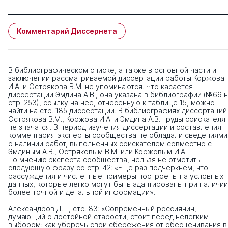
Комментарий Диссернета
В библиографическом списке, а также в основной части и
заключении рассматриваемой диссертации работы Коржова
И.А. и Острякова В.М. не упоминаются. Что касается
диссертации Эмдина А.В., она указана в библиографии (№69 
стр. 253), ссылку на нее, отнесенную к таблице 15, можно
найти на стр. 185 диссертации. В библиографиях диссертаций
Острякова В.М., Коржова И.А. и Эмдина А.В. труды соискателя
не значатся. В период изучения диссертации и составления
комментария эксперты сообщества не обладали сведениями
о наличии работ, выполненных соискателем совместно с
Эмдиным А.В., Остряковым В.М. или Коржовым И.А.
По мнению эксперта сообщества, нельзя не отметить
следующую фразу со стр. 42: «Еще раз подчеркнем, что
рассуждения и численные примеры построены на условных
данных, которые легко могут быть адаптированы при наличии
более точной и детальной информации».
Александров Д.Г., стр. 83: «Современный россиянин,
думающий о достойной старости, стоит перед нелегким
выбором: как уберечь свои сбережения от обесценивания в