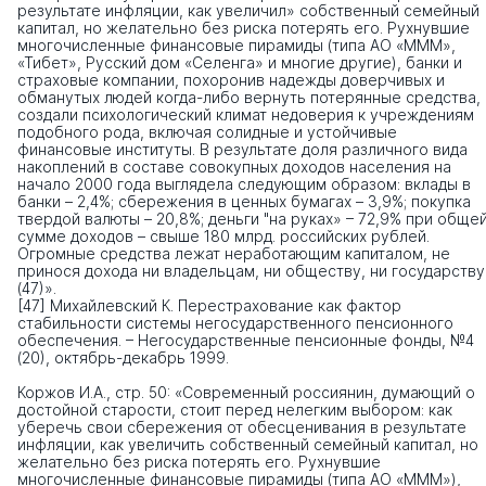
результате инфляции, как увеличил» собственный семейный
капитал, но желательно без риска потерять его. Рухнувшие
многочисленные финансовые пирамиды (типа АО «МММ»,
«Тибет», Русский дом «Селенга» и многие другие), банки и
страховые компании, похоронив надежды доверчивых и
обманутых людей когда-либо вернуть потерянные средства,
создали психологический климат недоверия к учреждениям
подобного рода, включая солидные и устойчивые
финансовые институты. В результате доля различного вида
накоплений в составе совокупных доходов населения на
начало 2000 года выглядела следующим образом: вклады в
банки – 2,4%; сбережения в ценных бумагах – 3,9%; покупка
твердой валюты – 20,8%; деньги "на руках» – 72,9% при обще
сумме доходов – свыше 180 млрд. российских рублей.
Огромные средства лежат неработающим капиталом, не
принося дохода ни владельцам, ни обществу, ни государству
(47)».
[47] Михайлевский К. Перестрахование как фактор
стабильности системы негосударственного пенсионного
обеспечения. – Негосударственные пенсионные фонды, №4
(20), октябрь-декабрь 1999.
Коржов И.А., стр. 50: «Современный россиянин, думающий о
достойной старости, стоит перед нелегким выбором: как
уберечь свои сбережения от обесценивания в результате
инфляции, как увеличить собственный семейный капитал, но
желательно без риска потерять его. Рухнувшие
многочисленные финансовые пирамиды (типа АО «МММ»),