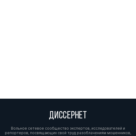
ДИССЕРНЕТ
Вольное сетевое сообщество экспертов, исследователей и
репортеров, посвящающих свой труд разоблачениям мошенников,