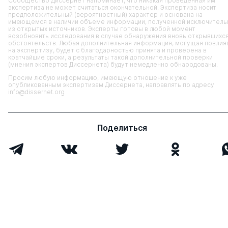
Сообщество Диссернет напоминает, что никакая проведенная им
экспертиза не может считаться окончательной. Экспертиза носит
предположительный (вероятностный) характер и основана на
имеющемся в наличии объеме информации, полученной исключитель
из открытых источников. Эксперты готовы в любой момент
возобновить исследования в случае обнаружения вновь открывшихс
обстоятельств. Любая дополнительная информация, могущая повлия
на экспертизу, будет с благодарностью принята и проверена в
кратчайшие сроки, а результаты такой дополнительной проверки
(мнения экспертов Диссернета) будут немедленно обнародованы.
Просим любую информацию, имеющую отношение к уже
опубликованным экспертизам Диссернета, направлять по адресу
info@dissernet.org
Поделиться