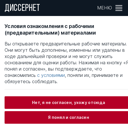
ДИССЕРНЕТ
МЕНЮ
ОРГАНИЗАЦИЯ PR (Public Relations) -
Условия ознакомления с рабочими
ДЕЯТЕЛЬНОСТИ ПРОМЫШЛЕННОЙ
(предварительными) материалами
КОМПАНИИ
Вы открываете предварительные рабочие материалы.
Они могут быть дополнены, изменены или удалены в
Общая информация
ходе дальнейшей проверки и не могут служить
основанием для оценки работы. Нажимая на кнопку «
понял и согласен», вы подтверждаете, что
Андреев Владимир Александрович
ознакомились
с условиями
, поняли их, принимаете и
обязуетесь соблюдать.
Информация о защите
Нет, я не согласен, ухожу отсюда
Научный консультант / Научный руководитель
Я понял и согласен
Баринов Владимир Александрович