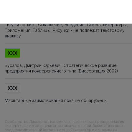
XXX
Титульный лист, Оглавление, Введение, Список литературы,
Приложения, Таблицы, Рисунки - не подлежат текстовому
анализу
XXX
Бусалов, Дмитрий Юрьевич; Стратегическое развитие
предприятия конверсионного типа (Диссертация 2002)
XXX
Масштабные заимствования пока не обнаружены
Сообщество Диссернет напоминает, что никакая проведенная им
экспертиза не может считаться окончательной. Экспертиза носит
предположительный (вероятностный) характер и основана на