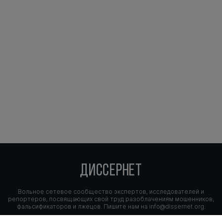
ДИССЕРНЕТ
Вольное сетевое сообщество экспертов, исследователей и
репортеров, посвящающих свой труд разоблачениям мошенников,
фальсификаторов и лжецов. Пишите нам на
info@dissernet.org.