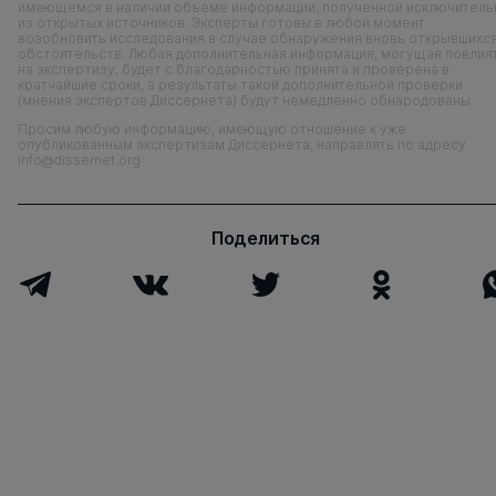
имеющемся в наличии объеме информации, полученной исключитель
из открытых источников. Эксперты готовы в любой момент
возобновить исследования в случае обнаружения вновь открывшихс
обстоятельств. Любая дополнительная информация, могущая повлия
на экспертизу, будет с благодарностью принята и проверена в
кратчайшие сроки, а результаты такой дополнительной проверки
(мнения экспертов Диссернета) будут немедленно обнародованы.
Просим любую информацию, имеющую отношение к уже
опубликованным экспертизам Диссернета, направлять по адресу
info@dissernet.org
Поделиться