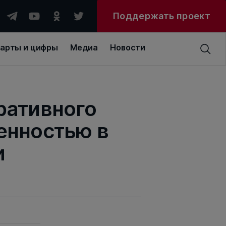
Поддержать проект
арты и цифры
Медиа
Новости
ративного
енностью в
и