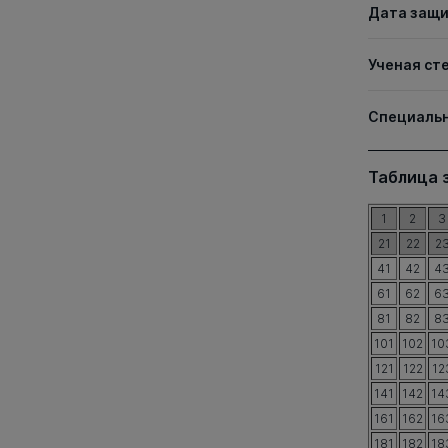
Дата защ
Ученая ст
Специаль
Таблица 
1
2
3
21
22
2
41
42
4
61
62
6
81
82
8
101
102
10
121
122
12
141
142
14
161
162
16
181
182
18