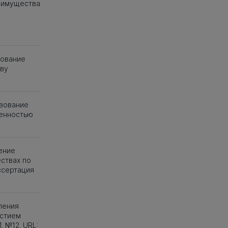
 имущества
рование
тву
вование
венностью
ение
ствах по
ссертация
ления
астием
. №12. URL: