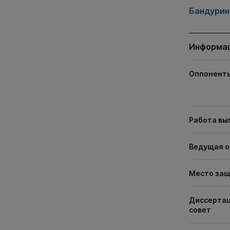
Бандурин
Информац
Оппонент
Работа вы
Ведущая о
Место за
Диссерта
совет