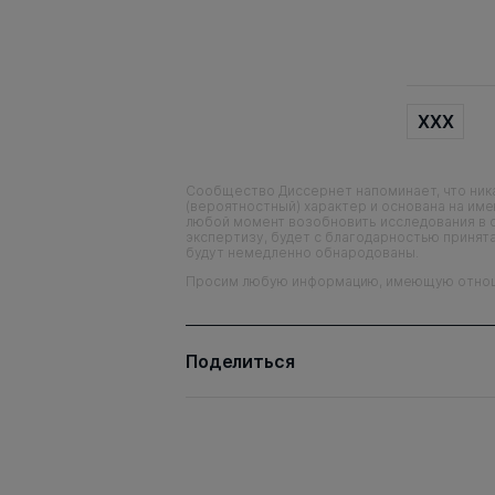
XXX
Сообщество Диссернет напоминает, что ника
(вероятностный) характер и основана на им
любой момент возобновить исследования в 
экспертизу, будет с благодарностью принята
будут немедленно обнародованы.
Просим любую информацию, имеющую отношен
Поделиться