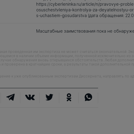
https://cyberleninka.ru/article/n/pravovye-probl
osuschestvleniya-kontrolya-za-deyatelnostyu-or
s-uchastiem-gosudarstva (дата обращения: 22.0
Масштабные заимствования пока не обнаруж
кая проведенная им экспертиза не может считаться окончательной. Э
еющемся в наличии объеме информации, полученной исключительно из о
случае обнаружения вновь открывшихся обстоятельств. Любая дополни
 и проверена в кратчайшие сроки, а результаты такой дополнительной 
ие к уже опубликованным экспертизам Диссернета, направлять по адр