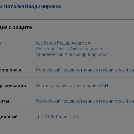
а Наталья Владимировна
ия о защите
ы
Курбанов Рашад Афатович
Рузакова Ольга Александровна
Эрделевский Александр Маркович
полнена в
Российский государственный гуманитарный у
рганизация
Институт государства и права РАН
щиты
Российский государственный гуманитарный у
ционный
Д 212.198.11
при
РГГУ