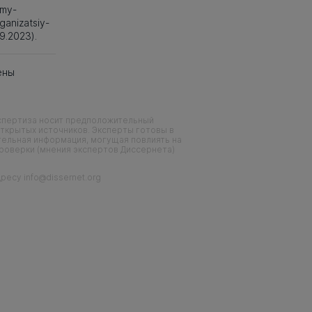
emy-
ganizatsiy-
9.2023).
ены
кспертиза носит предположительный
ткрытых источников. Эксперты готовы в
тельная информация, могущая повлиять на
проверки (мнения экспертов Диссернета)
есу info@dissernet.org