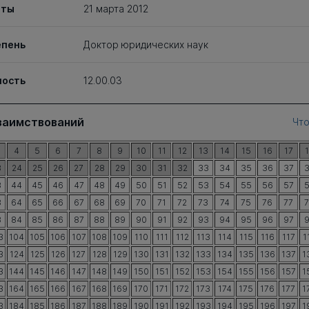
иты
21 марта 2012
епень
Доктор юридических наук
ность
12.00.03
заимствований
Что
4
5
6
7
8
9
10
11
12
13
14
15
16
17
3
24
25
26
27
28
29
30
31
32
33
34
35
36
37
3
44
45
46
47
48
49
50
51
52
53
54
55
56
57
3
64
65
66
67
68
69
70
71
72
73
74
75
76
77
3
84
85
86
87
88
89
90
91
92
93
94
95
96
97
3
104
105
106
107
108
109
110
111
112
113
114
115
116
117
1
3
124
125
126
127
128
129
130
131
132
133
134
135
136
137
1
3
144
145
146
147
148
149
150
151
152
153
154
155
156
157
1
3
164
165
166
167
168
169
170
171
172
173
174
175
176
177
1
3
184
185
186
187
188
189
190
191
192
193
194
195
196
197
1