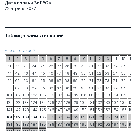
Дата подачи ЗоЛУСа
22 апреля 2022
Таблица заимствований
Что это такое?
1
2
3
4
5
6
7
8
9
10
11
12
13
14
15
21
22
23
24
25
26
27
28
29
30
31
32
33
34
35
41
42
43
44
45
46
47
48
49
50
51
52
53
54
55
61
62
63
64
65
66
67
68
69
70
71
72
73
74
75
81
82
83
84
85
86
87
88
89
90
91
92
93
94
95
101
102
103
104
105
106
107
108
109
110
111
112
113
114
115
1
121
122
123
124
125
126
127
128
129
130
131
132
133
134
135
1
141
142
143
144
145
146
147
148
149
150
151
152
153
154
155
1
161
162
163
164
165
166
167
168
169
170
171
172
173
174
175
1
181
182
183
184
185
186
187
188
189
190
191
192
193
194
195
1