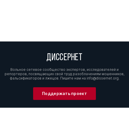
ДИССЕРНЕТ
Вольное сетевое сообщество экспертов, исследователей и
репортеров, посвящающих свой труд разоблачениям мошенников,
фальсификаторов и лжецов. Пишите нам на
info@dissernet.org.
Поддержать проект
МЫ В СОЦСЕТЯХ