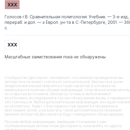
XXX
Голосов г.В. Сравнительная политология. Учебник. — 3-е изд.,
перераб. и доп. — э Европ. ун-та в С.-Петербурге, 2001. — 36
с.
XXX
Масштабные заимствования пока не обнаружены
Сообщество Диссернет напоминает, что никакая проведенная им
экспертиза не может считаться окончательной. Экспертиза носит
предположительный (вероятностный) характер и основана на
имеющемся в наличии объеме информации, полученной исключитель
из открытых источников. Эксперты готовы в любой момент
возобновить исследования в случае обнаружения вновь открывшихс
обстоятельств. Любая дополнительная информация, могущая повлия
на экспертизу, будет с благодарностью принята и проверена в
кратчайшие сроки, а результаты такой дополнительной проверки
(мнения экспертов Диссернета) будут немедленно обнародованы.
Просим любую информацию, имеющую отношение к уже
опубликованным экспертизам Диссернета, направлять по адресу
info@dissernet.org