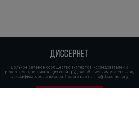
ДИССЕРНЕТ
Вольное сетевое сообщество экспертов, исследователей и
репортеров, посвящающих свой труд разоблачениям мошенников,
фальсификаторов и лжецов. Пишите нам на
info@dissernet.org.
Поддержать проект
МЫ В СОЦСЕТЯХ