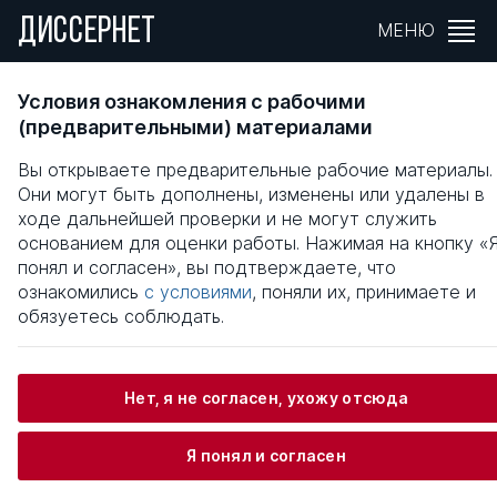
ДИССЕРНЕТ
МЕНЮ
ПОЛИТИЧЕСКАЯ И ВОЕННАЯ ЭЛИТЫ
Условия ознакомления с рабочими
СОВРЕМЕННОГО РОССИЙСКОГО ОБЩЕСТВА
(предварительными) материалами
ПРОБЛЕМЫ ВЗАИМОДЕЙСТВИЯ
Вы открываете предварительные рабочие материалы.
Они могут быть дополнены, изменены или удалены в
Общая информация
ходе дальнейшей проверки и не могут служить
основанием для оценки работы. Нажимая на кнопку «
понял и согласен», вы подтверждаете, что
Бродкин Илья Александрович
ознакомились
с условиями
, поняли их, принимаете и
обязуетесь соблюдать.
Информация о защите
Нет, я не согласен, ухожу отсюда
Научный консультант / Научный руководитель
Я понял и согласен
Макаренков Евгений Викторович