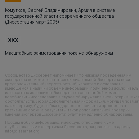
Комутков, Сергей Владимирович; Армия в системе
государственной власти современного общества
(Диссертация март 2005)
XXX
Масштабные заимствования пока не обнаружены
Сообщество Диссернет напоминает, что никакая проведенная им
экспертиза не может считаться окончательной. Экспертиза носит
предположительный (вероятностный) характер и основана на
имеющемся в наличии объеме информации, полученной исключитель
из открытых источников. Эксперты готовы в любой момент
возобновить исследования в случае обнаружения вновь открывшихс
обстоятельств. Любая дополнительная информация, могущая повлия
на экспертизу, будет с благодарностью принята и проверена в
кратчайшие сроки, а результаты такой дополнительной проверки
(мнения экспертов Диссернета) будут немедленно обнародованы.
Просим любую информацию, имеющую отношение к уже
опубликованным экспертизам Диссернета, направлять по адресу
info@dissernet.org