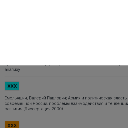
141
142
143
144
145
146
147
148
149
150
151
152
153
154
155
1
161
162
163
164
165
166
167
168
169
170
171
172
173
174
175
1
181
182
183
184
185
186
187
188
189
190
191
192
193
194
195
1
Источники заимствования
XXX
Титульный лист, Оглавление, Введение, Список литературы,
Приложения, Таблицы, Рисунки - не подлежат текстовому
анализу
XXX
Емельяшин, Валерий Павлович; Армия и политическая власть
современной России: проблемы взаимодействия и тенденци
развития (Диссертация 2000)
XXX