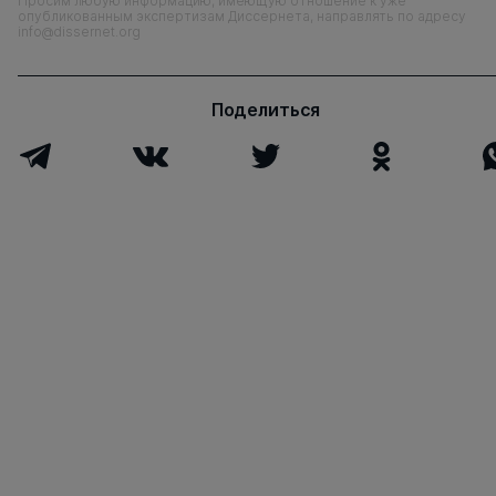
Просим любую информацию, имеющую отношение к уже
опубликованным экспертизам Диссернета, направлять по адресу
info@dissernet.org
Поделиться