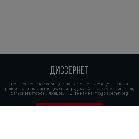
ДИССЕРНЕТ
Вольное сетевое сообщество экспертов, исследователей и
репортеров, посвящающих свой труд разоблачениям мошенников,
фальсификаторов и лжецов. Пишите нам на
info@dissernet.org.
Поддержать проект
МЫ В СОЦСЕТЯХ