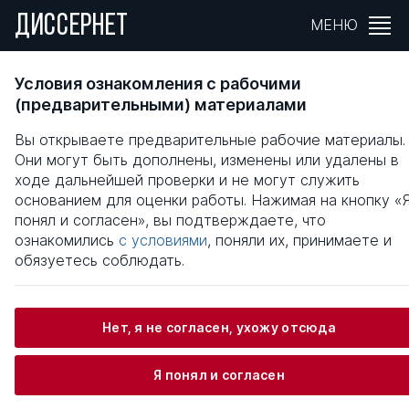
ДИССЕРНЕТ
МЕНЮ
СТАНОВЛЕНИЕ И РАЗВИТИЕ
Условия ознакомления с рабочими
ИНВЕСТИЦИОННО-ИННОВАЦИОННОГО
(предварительными) материалами
ПОТЕНЦИАЛА ХИМИЧЕСКОГО И
Вы открываете предварительные рабочие материалы.
НЕФТЕХИМИЧЕСКОГО КОМПЛЕКСА РОССИ
Они могут быть дополнены, изменены или удалены в
ходе дальнейшей проверки и не могут служить
Общая информация
основанием для оценки работы. Нажимая на кнопку «
понял и согласен», вы подтверждаете, что
ознакомились
с условиями
, поняли их, принимаете и
Бурганов Булат Ульфатович
обязуетесь соблюдать.
Нет, я не согласен, ухожу отсюда
Информация о защите
Я понял и согласен
Научный консультант / Научный руководитель
Хасанова Асия Шамилевна