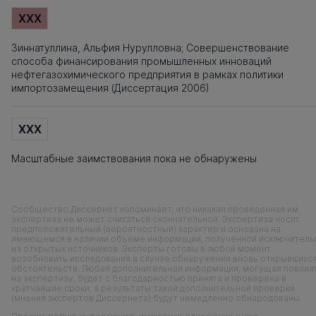
XXX
Зиннатуллина, Альфия Нурулловна; Совершенствование
способа финансирования промышленных инноваций
нефтегазохимического предприятия в рамках политики
импортозамещения (Диссертация 2006)
XXX
Масштабные заимствования пока не обнаружены
Сообщество Диссернет напоминает, что никакая проведенная им
экспертиза не может считаться окончательной. Экспертиза носит
предположительный (вероятностный) характер и основана на
имеющемся в наличии объеме информации, полученной исключитель
из открытых источников. Эксперты готовы в любой момент
возобновить исследования в случае обнаружения вновь открывшихс
обстоятельств. Любая дополнительная информация, могущая повлия
на экспертизу, будет с благодарностью принята и проверена в
кратчайшие сроки, а результаты такой дополнительной проверки
(мнения экспертов Диссернета) будут немедленно обнародованы.