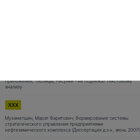
101
102
103
104
105
106
107
108
109
110
111
112
113
114
115
1
121
122
123
124
125
126
127
128
129
130
131
132
133
134
135
1
141
142
143
144
145
146
147
148
149
150
151
152
153
154
155
1
161
162
163
164
165
166
167
168
169
170
171
172
173
174
175
1
Источники заимствования
XXX
Титульный лист, Оглавление, Введение, Список литературы,
Приложения, Таблицы, Рисунки - не подлежат текстовому
анализу
XXX
Мухаметшин, Марат Фаритович; Формирование системы
стратегического управления предприятиями
нефтехимического комплекса (Диссертация д.э.н., июнь 2007)