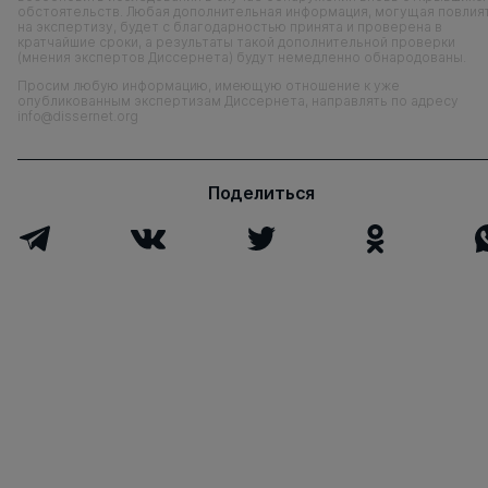
обстоятельств. Любая дополнительная информация, могущая повлия
на экспертизу, будет с благодарностью принята и проверена в
кратчайшие сроки, а результаты такой дополнительной проверки
(мнения экспертов Диссернета) будут немедленно обнародованы.
Просим любую информацию, имеющую отношение к уже
опубликованным экспертизам Диссернета, направлять по адресу
info@dissernet.org
Поделиться