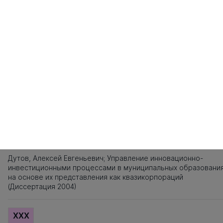
141
142
143
144
145
146
147
148
149
150
151
152
153
154
155
1
161
162
163
164
165
166
167
168
169
170
171
Источники заимствования
XXX
Титульный лист, Оглавление, Введение, Список литературы,
Приложения, Таблицы, Рисунки - не подлежат текстовому
анализу
XXX
Дутов, Алексей Евгеньевич; Управление инновационно-
инвестиционными процессами в муниципальных образовани
на основе их представления как квазикорпораций
(Диссертация 2004)
XXX