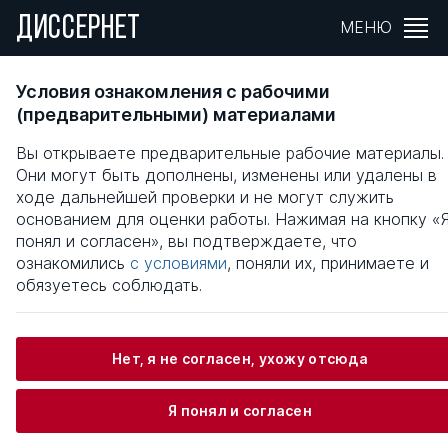
ДИССЕРНЕТ
МЕНЮ
ПОВЫШЕНИЕ ЭФФЕКТИВНОСТИ
Условия ознакомления с рабочими
ПЛАНИРОВАНИЯ РАЗВИТИЯ
(предварительными) материалами
МУНИЦИПАЛЬНЫХ ОБРАЗОВАНИЙ
Вы открываете предварительные рабочие материалы.
Они могут быть дополнены, изменены или удалены в
Общая информация
ходе дальнейшей проверки и не могут служить
основанием для оценки работы. Нажимая на кнопку «
понял и согласен», вы подтверждаете, что
Чехлов Андрей Викторович
ознакомились
с условиями
, поняли их, принимаете и
обязуетесь соблюдать.
Информация о защите
Нет, я не согласен, ухожу отсюда
Научный консультант / Научный руководитель
Я понял и согласен
Семкина Ольга Сергеевна