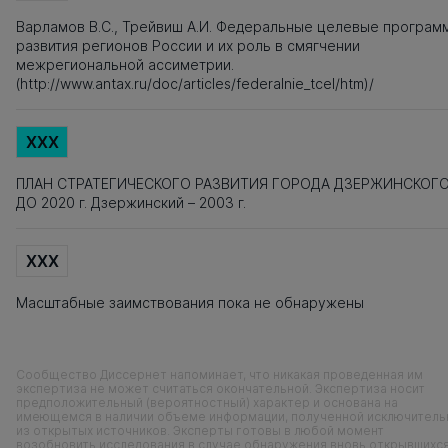
Варламов В.С., Трейвиш А.И. Федеральные целевые програм
развития регионов России и их роль в смягчении
межрегиональной ассиметрии.
(http://www.antax.ru/doc/articles/federalnie_tcel/htm)/
XXX
ПЛАН СТРАТЕГИЧЕСКОГО РАЗВИТИЯ ГОРОДА ДЗЕРЖИНСКОГ
ДО 2020 г. Дзержинский – 2003 г.
XXX
Масштабные заимствования пока не обнаружены
Сообщество Диссернет напоминает, что никакая проведенная им
экспертиза не может считаться окончательной. Экспертиза носит
предположительный (вероятностный) характер и основана на
имеющемся в наличии объеме информации, полученной исключитель
из открытых источников. Эксперты готовы в любой момент
возобновить исследования в случае обнаружения вновь открывшихс