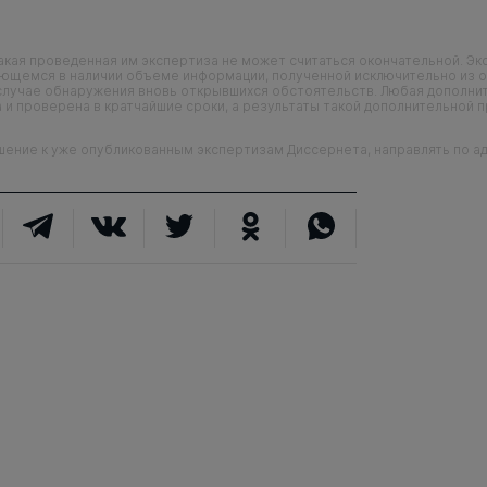
кая проведенная им экспертиза не может считаться окончательной. Э
еющемся в наличии объеме информации, полученной исключительно из о
случае обнаружения вновь открывшихся обстоятельств. Любая дополни
 и проверена в кратчайшие сроки, а результаты такой дополнительной 
ие к уже опубликованным экспертизам Диссернета, направлять по адр