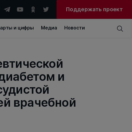
Поддержать проект
арты и цифры
Медиа
Новости
евтической
диабетом и
судистой
ей врачебной