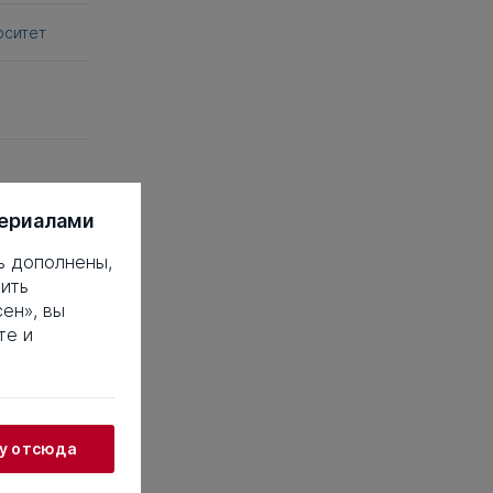
рситет
териалами
ь дополнены,
ить
ен», вы
те и
 это такое?
18
19
20
38
39
40
жу отсюда
58
59
60
78
79
80