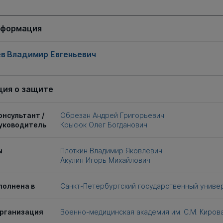
нформация
в Владимир Евгеньевич
ия о защите
онсультант /
Обрезан Андрей Григорьевич
уководитель
Крысюк Олег Богданович
ы
Плоткин Владимир Яковлевич
Акулин Игорь Михайлович
полнена в
Санкт-Петербургский государственный униве
рганизация
Военно-медицинская академия им. С.М. Киров