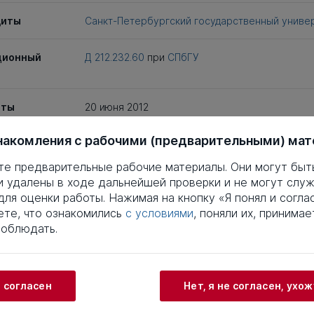
щиты
Санкт-Петербургский государственный униве
ционный
Д 212.232.60
при
СПбГУ
иты
20 июня 2012
накомления с рабочими (предварительными) ма
епень
Кандидат медицинских наук
те предварительные рабочие материалы. Они могут быт
ность
14.01.04
и удалены в ходе дальнейшей проверки и не могут служ
ля оценки работы. Нажимая на кнопку «Я понял и соглас
те, что ознакомились
с условиями
, поняли их, принимае
заимствований
Что
соблюдать.
4
5
6
7
8
9
10
11
12
13
14
15
16
17
3
24
25
26
27
28
29
30
31
32
33
34
35
36
37
и согласен
Нет, я не согласен, ухо
3
44
45
46
47
48
49
50
51
52
53
54
55
56
57
3
64
65
66
67
68
69
70
71
72
73
74
75
76
77