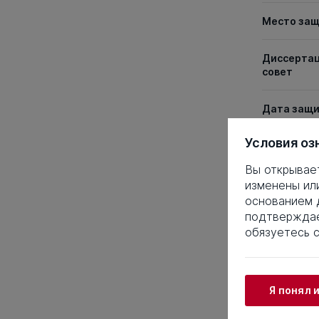
Место за
Диссерта
совет
Дата защ
Условия оз
Ученая ст
Вы открывае
Специаль
изменены ил
основанием д
подтверждае
Таблица 
обязуетесь 
1
2
3
21
22
2
Я понял 
41
42
4
61
62
6