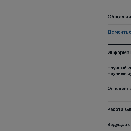
Общая и
Дементье
Информац
Научный к
Научный р
Оппонент
Работа вы
Ведущая о