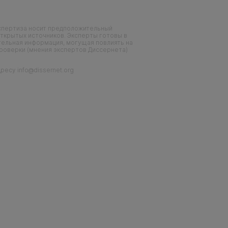
кспертиза носит предположительный
ткрытых источников. Эксперты готовы в
тельная информация, могущая повлиять на
проверки (мнения экспертов Диссернета)
есу info@dissernet.org