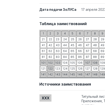
Дата подачи ЗоЛУСа
17 апреля 202
Таблица заимствований
1
2
3
4
5
6
7
8
9
21
22
23
24
25
26
27
28
29
41
42
43
44
45
46
47
48
49
61
62
63
64
65
66
67
68
69
81
82
83
84
85
86
87
88
89
101
102
103
104
105
106
107
108
109
121
122
123
124
125
126
127
128
129
141
142
143
144
145
146
147
148
149
Источники заимствования
Титульный лис
XXX
Приложения, Т