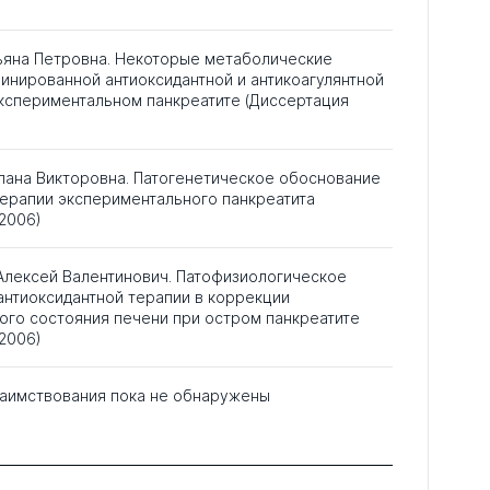
ьяна Петровна. Некоторые метаболические
инированной антиоксидантной и антикоагулянтной
экспериментальном панкреатите (Диссертация
лана Викторовна. Патогенетическое обоснование
терапии экспериментального панкреатита
2006)
Алексей Валентинович. Патофизиологическое
антиоксидантной терапии в коррекции
ого состояния печени при остром панкреатите
2006)
аимствования пока не обнаружены