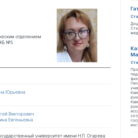
Га
Ста
Доц
Ста
мед
ческим отделением
РКБ №5
Ка
Ма
Ста
Про
пед
фил
Пят
уни
на Юрьевна
Кав
рук
Кав
рук
исс
гей Викторович
сот
ина Евгеньевна
гос
инс
сударственный университет имени Н.П. Огарева