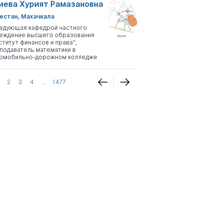
иева Хурият Рамазановна
естан, Махачкала
едующая кафедрой частного
еждение высшего образования
ститут финансов и права";
подаватель математики в
омобильно-дорожном колледже
2
3
4
...
1477