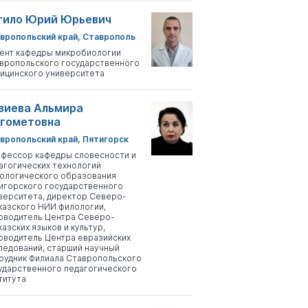
тило Юрий Юрьевич
вропольский край, Ставрополь
ент кафедры микробиологии
вропольского государственного
ицинского университета
зиева Альмира
гометовна
вропольский край, Пятигорск
фессор кафедры словесности и
агогических технологий
ологического образования
игорского государственного
верситета, директор Северо-
казского НИИ филологии,
оводитель Центра Северо-
казских языков и культур,
оводитель Центра евразийских
ледований, старший научный
рудник Филиала Ставропольского
ударственного педагогического
титута