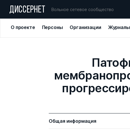
ДИССЕРНЕТ
Вольное сетевое сообщество
О проекте
Персоны
Организации
Журналы
Патоф
мембранопро
прогрессир
Общая информация