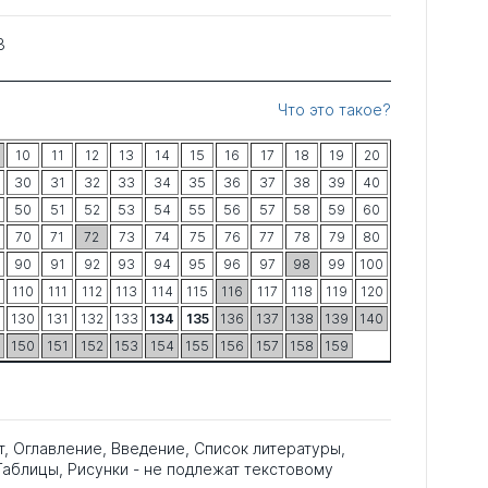
3
Что это такое?
10
11
12
13
14
15
16
17
18
19
20
30
31
32
33
34
35
36
37
38
39
40
50
51
52
53
54
55
56
57
58
59
60
70
71
72
73
74
75
76
77
78
79
80
90
91
92
93
94
95
96
97
98
99
100
110
111
112
113
114
115
116
117
118
119
120
130
131
132
133
134
135
136
137
138
139
140
150
151
152
153
154
155
156
157
158
159
т, Оглавление, Введение, Список литературы,
аблицы, Рисунки - не подлежат текстовому