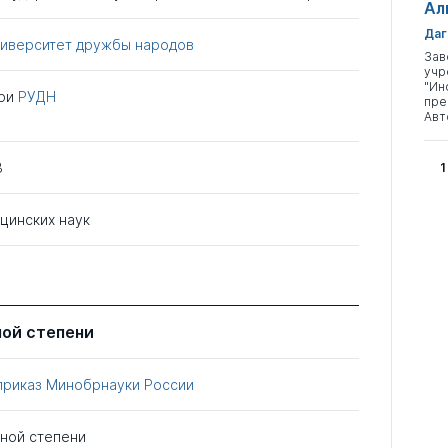
Ал
Даг
ниверситет дружбы народов
Зав
учр
"Ин
ри
РУДН
пре
Авт
3
1
цинских наук
ной степени
приказ Минобрнауки России
еной степени