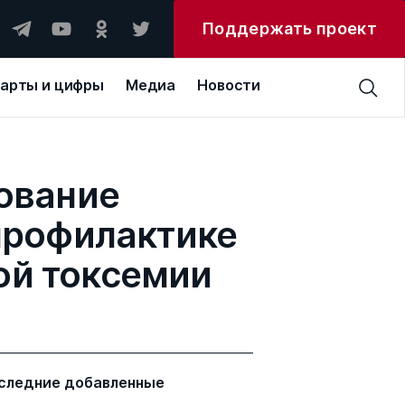
Поддержать проект
арты и цифры
Медиа
Новости
ование
профилактике
ой токсемии
следние добавленные