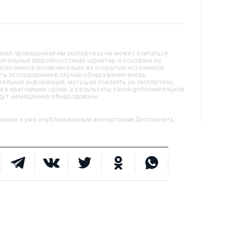
кая проведенная им экспертиза не может считаться
ительный (вероятностный) характер и основана на
олученной исключительно из открытых источников.
ть исследования в случае обнаружения вновь
ельная информация, могущая повлиять на экспертизу,
 в кратчайшие сроки, а результаты такой дополнительной
удут немедленно обнародованы.
ние к уже опубликованным экспертизам Диссернета,