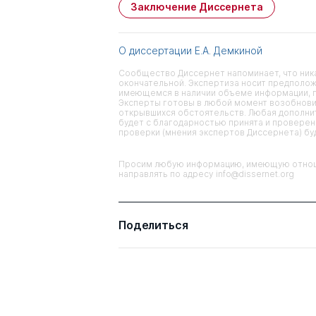
Заключение Диссернета
О диссертации Е.А. Демкиной
Сообщество Диссернет напоминает, что ника
окончательной. Экспертиза носит предполож
имеющемся в наличии объеме информации, п
Эксперты готовы в любой момент возобнови
открывшихся обстоятельств. Любая дополнит
будет с благодарностью принята и проверена
проверки (мнения экспертов Диссернета) б
Просим любую информацию, имеющую отноше
направлять по адресу info@dissernet.org
Поделиться