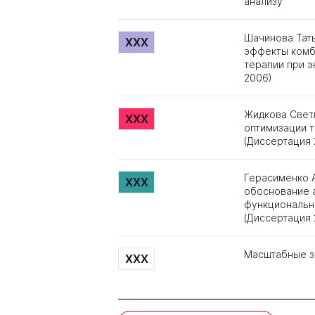
анализу
Шачинова Тат
XXX
эффекты комб
терапии при 
2006)
Жидкова Свет
XXX
оптимизации 
(Диссертация 
Герасименко 
XXX
обоснование 
функциональн
(Диссертация 
Масштабные з
XXX