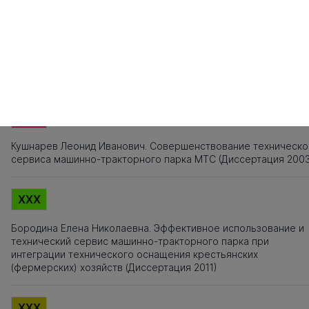
XXX
Титульный лист, Оглавление, Введение, Список литературы,
Приложения, Таблицы, Рисунки - не подлежат текстовому
анализу
XXX
Кушнарев Леонид Иванович. Совершенствование техническо
сервиса машинно-тракторного парка МТС (Диссертация 200
XXX
Бородина Елена Николаевна. Эффективное использование и
технический сервис машинно-тракторного парка при
интеграции технического оснащения крестьянских
(фермерских) хозяйств (Диссертация 2011)
XXX