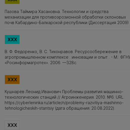
Пазова Таймира Хасановна. Технологии и средства
механизации для противоэрозионной обработки склоновых
почв Кабардино-Балкарской республики (Диссертация 2009)
XXX
В. Ф. Федоренко, В. С. Тихонравов. Ресурсосбережение в
агропромышленном комплексе : инновации и опыт . - М.: ФГН
«Росинформагротех». 2006. —328с.
XXX
Кушнарёв Леонид Иванович Проблемы развития машинно-
технологических станций // Агроинженерия. 2010. №6. URL:
https://cyberleninka.ru/article/n/problemy-razvitiya-mashinno-
tehnologicheskih-stantsiy (дата обращения: 20.08.2022).
XXX