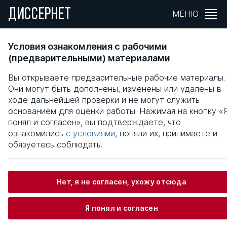
ДИССЕРНЕТ
МЕНЮ
РЕСУРСОСБЕРЕГАЮЩЕЕ
Условия ознакомления с рабочими
ПРОИЗВОДСТВЕННО-ТЕХНОЛОГИЧЕСКО
(предварительными) материалами
ОБЕСПЕЧЕНИЕ МЕХАНИЗИРОВАННЫХ
Вы открываете предварительные рабочие материалы.
ПРОЦЕССОВ В РАСТЕНИЕВОДСТВЕ (на
Они могут быть дополнены, изменены или удалены в
материалах Кабардино-Балкарской
ходе дальнейшей проверки и не могут служить
Республики)
основанием для оценки работы. Нажимая на кнопку «
понял и согласен», вы подтверждаете, что
Общая информация
ознакомились
с условиями
, поняли их, принимаете и
обязуетесь соблюдать.
Дзуганов Вячеслав Барасбиевич
Нет, я не согласен, ухожу отсюда
Я понял и согласен
Информация о защите