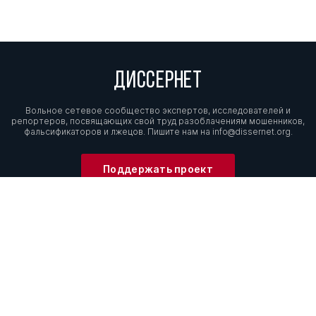
ДИССЕРНЕТ
Вольное сетевое сообщество экспертов, исследователей и
репортеров, посвящающих свой труд разоблачениям мошенников,
фальсификаторов и лжецов. Пишите нам на
info@dissernet.org.
Поддержать проект
МЫ В СОЦСЕТЯХ
© Вольное сетевое сообщество
«Диссернет». 2013—2026