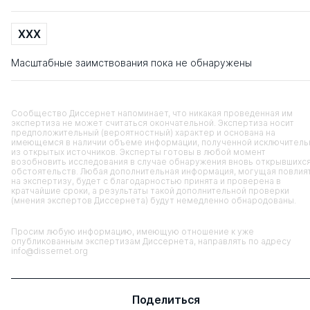
XXX
Масштабные заимствования пока не обнаружены
Сообщество Диссернет напоминает, что никакая проведенная им
экспертиза не может считаться окончательной. Экспертиза носит
предположительный (вероятностный) характер и основана на
имеющемся в наличии объеме информации, полученной исключитель
из открытых источников. Эксперты готовы в любой момент
возобновить исследования в случае обнаружения вновь открывшихс
обстоятельств. Любая дополнительная информация, могущая повлия
на экспертизу, будет с благодарностью принята и проверена в
кратчайшие сроки, а результаты такой дополнительной проверки
(мнения экспертов Диссернета) будут немедленно обнародованы.
Просим любую информацию, имеющую отношение к уже
опубликованным экспертизам Диссернета, направлять по адресу
info@dissernet.org
Поделиться