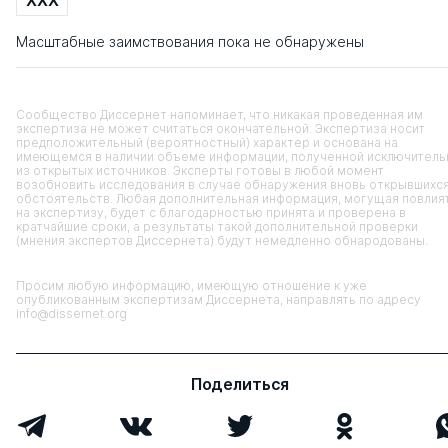
Масштабные заимствования пока не обнаружены
Сообщество Диссернет напоминает, что никакая проведенная им
экспертиза не может считаться окончательной. Экспертиза носит
предположительный (вероятностный) характер и основана на
имеющемся в наличии объеме информации, полученной исключитель
из открытых источников. Эксперты готовы в любой момент
возобновить исследования в случае обнаружения вновь открывшихс
обстоятельств. Любая дополнительная информация, могущая повлия
на экспертизу, будет с благодарностью принята и проверена в
кратчайшие сроки, а результаты такой дополнительной проверки
(мнения экспертов Диссернета) будут немедленно обнародованы.
Просим любую информацию, имеющую отношение к уже
опубликованным экспертизам Диссернета, направлять по адресу
info@dissernet.org
Поделиться