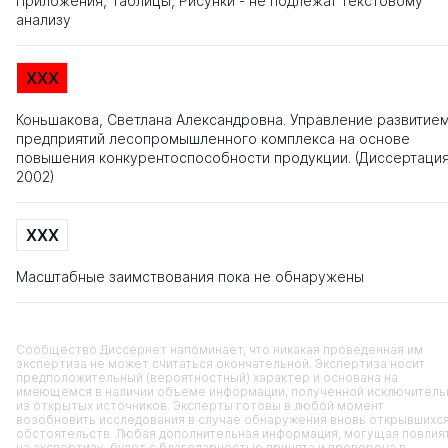
Приложения, Таблицы, Рисунки - не подлежат текстовому
анализу
XXX
Коньшакова, Светлана Александровна. Управление развитие
предприятий лесопромышленного комплекса на основе
повышения конкурентоспособности продукции. (Диссертаци
2002)
XXX
Масштабные заимствования пока не обнаружены
Сообщество Диссернет напоминает, что никакая проведенная им
экспертиза не может считаться окончательной. Экспертиза носит
предположительный (вероятностный) характер и основана на
имеющемся в наличии объеме информации, полученной исключитель
из открытых источников. Эксперты готовы в любой момент
возобновить исследования в случае обнаружения вновь открывшихс
обстоятельств. Любая дополнительная информация, могущая повлия
на экспертизу, будет с благодарностью принята и проверена в