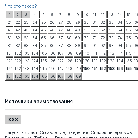
Что это такое?
1
2
3
4
5
6
7
8
9
10
11
12
13
14
15
1
21
22
23
24
25
26
27
28
29
30
31
32
33
34
35
3
41
42
43
44
45
46
47
48
49
50
51
52
53
54
55
5
61
62
63
64
65
66
67
68
69
70
71
72
73
74
75
7
81
82
83
84
85
86
87
88
89
90
91
92
93
94
95
9
101
102
103
104
105
106
107
108
109
110
111
112
113
114
115
1
121
122
123
124
125
126
127
128
129
130
131
132
133
134
135
1
141
142
143
144
145
146
147
148
149
150
151
152
153
154
155
1
161
162
163
164
165
166
167
168
169
Источники заимствования
XXX
Титульный лист, Оглавление, Введение, Список литературы,