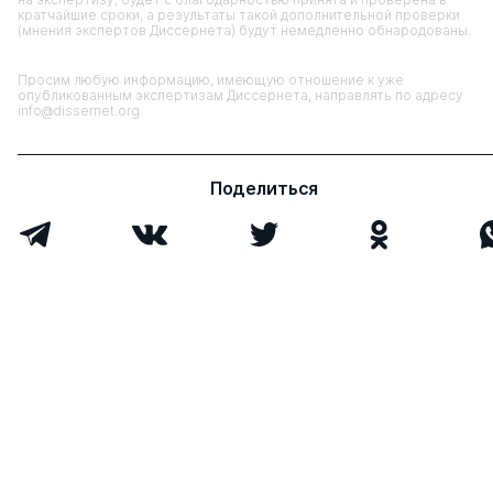
кратчайшие сроки, а результаты такой дополнительной проверки
(мнения экспертов Диссернета) будут немедленно обнародованы.
Просим любую информацию, имеющую отношение к уже
опубликованным экспертизам Диссернета, направлять по адресу
info@dissernet.org
Поделиться