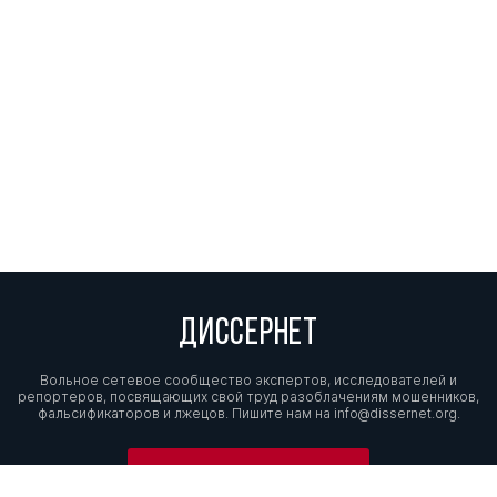
ДИССЕРНЕТ
Вольное сетевое сообщество экспертов, исследователей и
репортеров, посвящающих свой труд разоблачениям мошенников,
фальсификаторов и лжецов. Пишите нам на
info@dissernet.org.
Поддержать проект