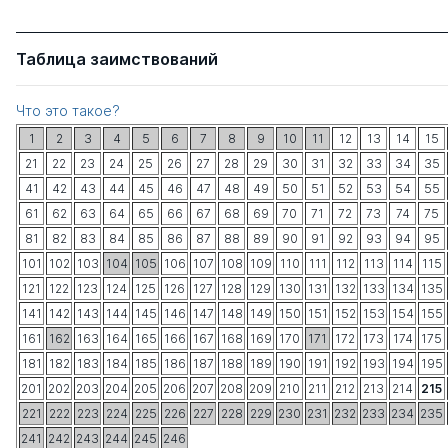
Таблица заимствований
Что это такое?
1
2
3
4
5
6
7
8
9
10
11
12
13
14
15
21
22
23
24
25
26
27
28
29
30
31
32
33
34
35
41
42
43
44
45
46
47
48
49
50
51
52
53
54
55
61
62
63
64
65
66
67
68
69
70
71
72
73
74
75
81
82
83
84
85
86
87
88
89
90
91
92
93
94
95
101
102
103
104
105
106
107
108
109
110
111
112
113
114
115
121
122
123
124
125
126
127
128
129
130
131
132
133
134
135
141
142
143
144
145
146
147
148
149
150
151
152
153
154
155
161
162
163
164
165
166
167
168
169
170
171
172
173
174
175
181
182
183
184
185
186
187
188
189
190
191
192
193
194
195
201
202
203
204
205
206
207
208
209
210
211
212
213
214
215
221
222
223
224
225
226
227
228
229
230
231
232
233
234
235
241
242
243
244
245
246