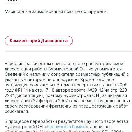
Масштабные заимствования пока не обнаружены
Комментарий Диссернета
В библиографическом списке и тексте рассматриваемой
диссертации работы Бурмистровой О.Н. не упоминаются.
Сведений о наличии у соискателя совместных публикаций с
указанным автором не обнаружено. Кроме того, все
публикации соискателя по теме диссертации вышли в 2009
году (№1-14 на стр. 17-18 автореферата, №29-42 на стр. 220-
223* диссертации), поэтому Бурмистрова О.Н., защитившая
диссертацию 22 февраля 2007 года, не могла использовать в
своем исследовании фрагменты из предшествующих работ
соискателя.
В процессе переработки результатов научного творчества
Бурмистровой О.Н.
«Республика Коми»
становилась
«Воронежской и Московской областями»
(стр. 99), 2004 г. –