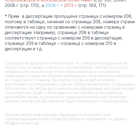
2008 г. (стр. 170), а
2008 г.
–
2013 г.
(стр. 169, 171).
* Прим.: в диссертации пропущена страница с номером 208,
поэтому в таблице, начиная со страницы 208, номера стран
отличаются на одну по сравнению с номерами страниц в
диссертации. Например, странице 208 в таблице
соответствует страница с номером 209 в диссертации,
странице 209 в таблице – страница с номером 210 в
диссертации и т.д.
Сообщество Диссернет напоминает, что никакая проведенная им
экспертиза не может считаться окончательной. Экспертиза носит
предположительный (вероятностный) характер и основана на
имеющемся в наличии объеме информации, полученной исключитель
из открытых источников. Эксперты готовы в любой момент
возобновить исследования в случае обнаружения вновь открывшихс
обстоятельств. Любая дополнительная информация, могущая повлия
на экспертизу, будет с благодарностью принята и проверена в
кратчайшие сроки, а результаты такой дополнительной проверки
(мнения экспертов Диссернета) будут немедленно обнародованы.
Просим любую информацию, имеющую отношение к уже
опубликованным экспертизам Диссернета, направлять по адресу
info@dissernet.org