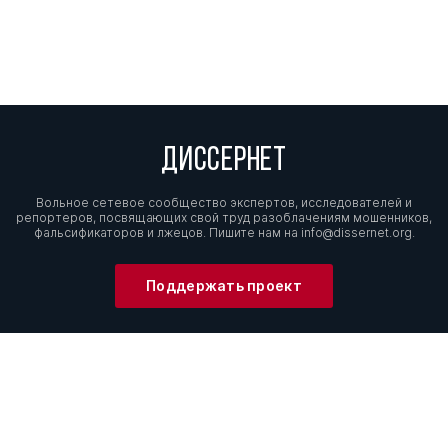
ДИССЕРНЕТ
Вольное сетевое сообщество экспертов, исследователей и
репортеров, посвящающих свой труд разоблачениям мошенников,
фальсификаторов и лжецов. Пишите нам на
info@dissernet.org.
Поддержать проект
МЫ В СОЦСЕТЯХ
© Вольное сетевое сообщество