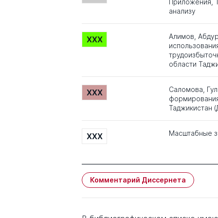
Приложения, Т
анализу
Алимов, Абду
XXX
использования
трудоизбыточн
области Таджи
Саломова, Гу
XXX
формирования 
Таджикистан (
Масштабные з
XXX
Комментарий Диссернета