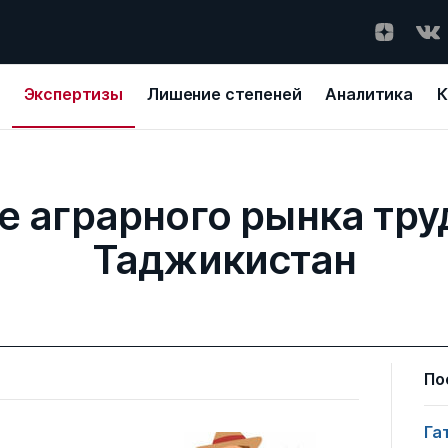
Экспертизы
Лишение степеней
Аналитика
К
е аграрного рынка тру
Таджикистан
По
Га