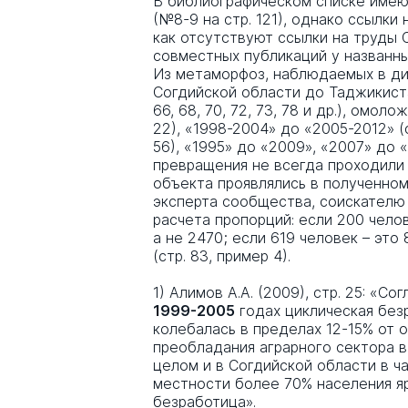
В библиографическом списке имеют
(№8-9 на стр. 121), однако ссылки
как отсутствуют ссылки на труды 
совместных публикаций у названны
Из метаморфоз, наблюдаемых в ди
Согдийской области до Таджикистана
66, 68, 70, 72, 73, 78 и др.), омол
22), «1998-2004» до «2005-2012» (
56), «1995» до «2009», «2007» до «2
превращения не всегда проходили 
объекта проявлялись в полученном
эксперта сообщества, соискателю
расчета пропорций: если 200 челов
а не 2470; если 619 человек – это 
(стр. 83, пример 4).
1) Алимов А.А. (2009), стр. 25: «С
1999-2005
годах циклическая без
колебалась в пределах 12-15% от 
преобладания аграрного сектора в
целом и в Согдийской области в ч
местности более 70% населения я
безработица».