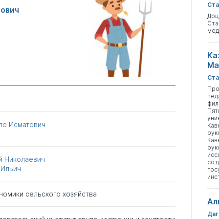
Ста
рович
Доц
Ста
мед
Ка
Ма
Ста
Про
пед
фил
Пят
уни
ло Исматович
Кав
рук
Кав
рук
исс
 Николаевич
сот
 Ильич
гос
инс
номики сельского хозяйства
Ал
Даг