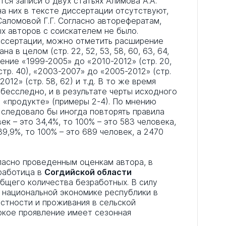
ся записи о двух статьях Алимова А.А.
 на них в тексте диссертации отсутствуют,
Саломовой Г.Г. Согласно авторефератам,
х авторов с соискателем не было.
ссертации, можно отметить расширение
 в целом (стр. 22, 52, 53, 58, 60, 63, 64,
ожение «1999-2005» до «2010-2012» (стр. 20,
стр. 40), «2003-2007» до «2005-2012» (стр.
012» (стр. 58, 62) и т.д. В то же время
бесследно, и в результате черты исходного
 «продукте» (примеры 2-4). По мнению
 следовало бы иногда повторять правила
ек – это 34,4%, то 100% – это 583 человека,
89,9%, то 100% – это 689 человек, а 2470
огласно проведенным оценкам автора, в
работица в
Согдийской области
общего количества безработных. В силу
 национальной экономике республики в
астности и проживания в сельской
ркое проявление имеет сезонная