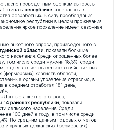
 «Согласно проведенным оценкам автора, в
работица в
республике
колебалась в
ства безработных. В силу преобладания
 экономике республики в целом проживания
населения яркое проявление имеет сезонная
Данные анкетного опроса, произведенного в
огдийской области
, показали большие
ского населения. Среди опрошенных более
ду, том числе среди мужчин 18,3%, среди
ым годовых отчетов сельскохозяйственных
х (фермерских) хозяйств области,
ственные органы управления отраслью, в
а в среднем отработал 181 день,
ей».
2: «Данные анкетного опроса,
ы
14 районах республики
, показали
сти сельского населения. Среди
нее 100 дней в году, в том числе среди
2,4%. По средним данным годовых отчетов
в и крупных дехканских (фермерских)