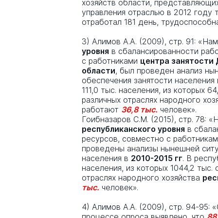
хозяйств области, представляющи
управления отраслью в 2012 году
отработал 181 день, трудоспособн
3) Алимов А.А. (2009), стр. 91: «Н
уровня
в сбалансированности рабо
с работниками
центра занятости 
области
, был проведен анализ ны
обеспечения занятости населения
111,0 тыс. населения, из которых 6
различных отраслях народного хо
работают
36,8 тыс.
человек».
Гоибназаров С.М. (2015), стр. 78: 
республиканского уровня
в сбала
ресурсов, совместно с работника
проведены анализы нынешней ситу
населения в
2010-2015 гг
. В респ
населения, из которых 1044,2 тыс.
отраслях народного хозяйства
рес
тыс.
человек».
4) Алимов А.А. (2009), стр. 94-95
процессе опроса выявлено, что
88