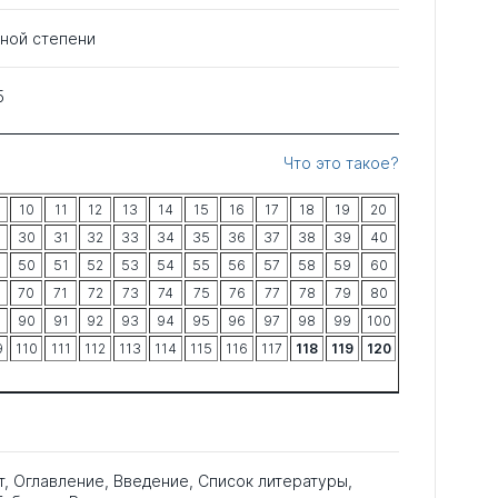
еной степени
5
Что это такое?
10
11
12
13
14
15
16
17
18
19
20
30
31
32
33
34
35
36
37
38
39
40
50
51
52
53
54
55
56
57
58
59
60
70
71
72
73
74
75
76
77
78
79
80
90
91
92
93
94
95
96
97
98
99
100
9
110
111
112
113
114
115
116
117
118
119
120
т, Оглавление, Введение, Список литературы,