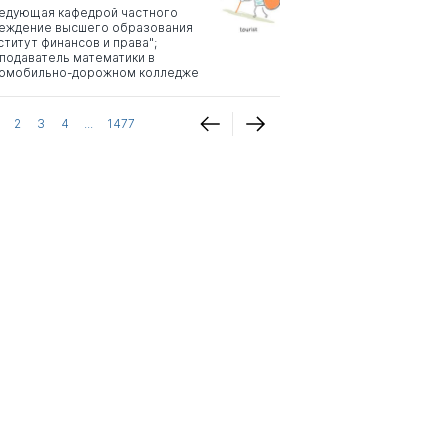
едующая кафедрой частного
еждение высшего образования
ститут финансов и права";
подаватель математики в
омобильно-дорожном колледже
2
3
4
...
1477