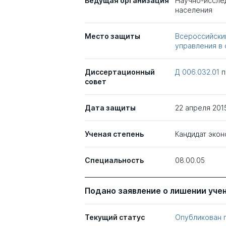
Ведущая организация
Научно-исслед
населения
Место защиты
Всероссийский
управления в 
Диссертационный
Д 006.032.01
совет
Дата защиты
22 апреля 201
Ученая степень
Кандидат экон
Специальность
08.00.05
Подано заявление о лишении уче
Текущий статус
Опубликован 