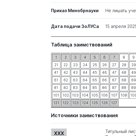
Приказ Минобрнауки
Не лишать уч
Дата подачи ЗоЛУСа
15 апреля 202
Таблица заимствований
1
2
3
4
5
6
7
8
9
21
22
23
24
25
26
27
28
29
41
42
43
44
45
46
47
48
49
61
62
63
64
65
66
67
68
69
81
82
83
84
85
86
87
88
89
101
102
103
104
105
106
107
108
10
121
122
123
124
125
126
127
Источники заимствования
Титульный лис
XXX