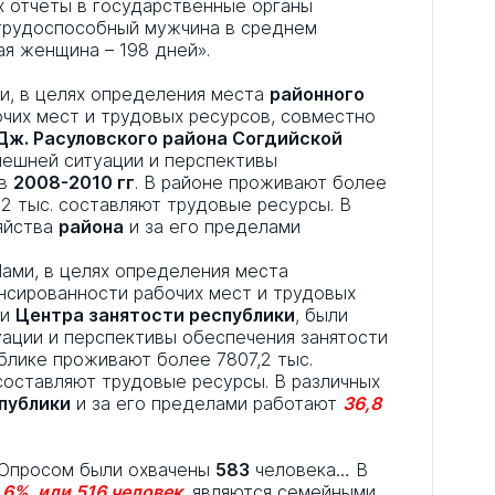
х отчеты в государственные органы
 трудоспособный мужчина в среднем
ая женщина – 198 дней».
ами, в целях определения места
районного
чих мест и трудовых ресурсов, совместно
Дж. Расуловского района Согдийской
нешней ситуации и перспективы
 в
2008-2010 гг
. В районе проживают более
4,2 тыс. составляют трудовые ресурсы. В
зяйства
района
и за его пределами
«Нами, в целях определения места
нсированности рабочих мест и трудовых
ми
Центра занятости республики
, были
ации и перспективы обеспечения занятости
ублике проживают более 7807,2 тыс.
 составляют трудовые ресурсы. В различных
публики
и за его пределами работают
36,8
: «Опросом были охвачены
583
человека… В
,6%, или 516 человек
, являются семейными,