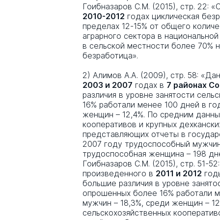
Гоибназаров С.М. (2015), стр. 22:
2010-2012
годах циклическая без
пределах 12-15% от общего количе
аграрного сектора в национальной
в сельской местности более 70% 
безработица».
2) Алимов А.А. (2009), стр. 58: «
2003 и 2007
годах в
7 районах С
различия в уровне занятости сель
16% работали менее 100 дней в го
женщин – 12,4%. По средним данн
кооперативов и крупных дехкански
представляющих отчеты в государ
2007 году трудоспособный мужчин
трудоспособная женщина – 198 дн
Гоибназаров С.М. (2015), стр. 51-5
произведенного в
2011 и 2012
год
большие различия в уровне занято
опрошенных более 16% работали ме
мужчин – 18,3%, среди женщин – 1
сельскохозяйственных кооперативо