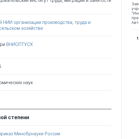
овательский институт труда, миграции и занятости
Зав
учр
"Ин
пре
 НИИ организации производства, труда и
Авт
сельском хозяйстве
1
при
ВНИОПТУСХ
5
омических наук
ной степени
приказ Минобрнауки России