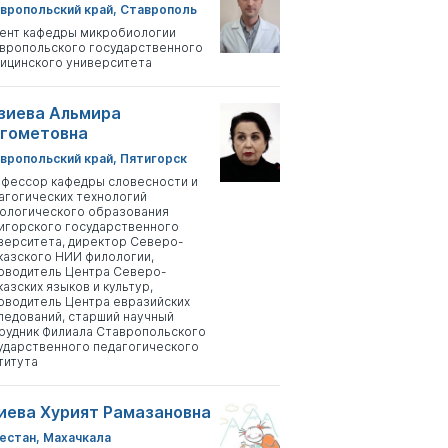
вропольский край, Ставрополь
ент кафедры микробиологии
вропольского государственного
ицинского университета
зиева Альмира
гометовна
вропольский край, Пятигорск
фессор кафедры словесности и
агогических технологий
ологического образования
игорского государственного
верситета, директор Северо-
казского НИИ филологии,
оводитель Центра Северо-
казских языков и культур,
оводитель Центра евразийских
ледований, старший научный
рудник Филиала Ставропольского
ударственного педагогического
титута
иева Хурият Рамазановна
естан, Махачкала