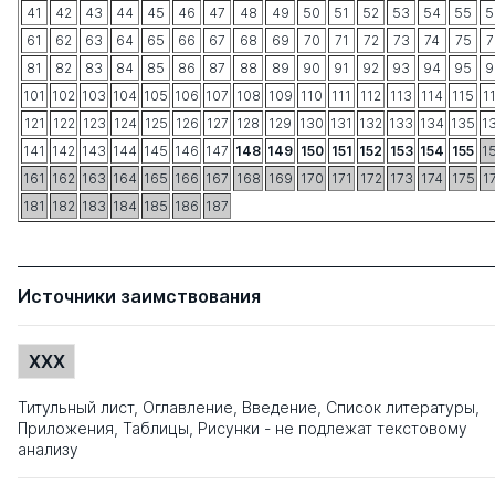
41
42
43
44
45
46
47
48
49
50
51
52
53
54
55
5
61
62
63
64
65
66
67
68
69
70
71
72
73
74
75
7
81
82
83
84
85
86
87
88
89
90
91
92
93
94
95
9
101
102
103
104
105
106
107
108
109
110
111
112
113
114
115
1
121
122
123
124
125
126
127
128
129
130
131
132
133
134
135
1
141
142
143
144
145
146
147
148
149
150
151
152
153
154
155
1
161
162
163
164
165
166
167
168
169
170
171
172
173
174
175
1
181
182
183
184
185
186
187
Источники заимствования
XXX
Титульный лист, Оглавление, Введение, Список литературы,
Приложения, Таблицы, Рисунки - не подлежат текстовому
анализу