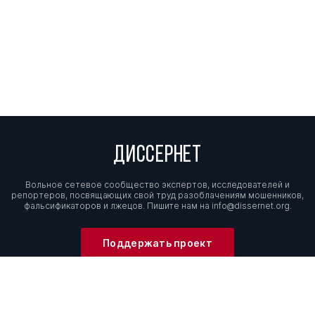
ДИССЕРНЕТ
Вольное сетевое сообщество экспертов, исследователей и
репортеров, посвящающих свой труд разоблачениям мошенников,
фальсификаторов и лжецов. Пишите нам на
info@dissernet.org.
Поддержать проект
МЫ В СОЦСЕТЯХ