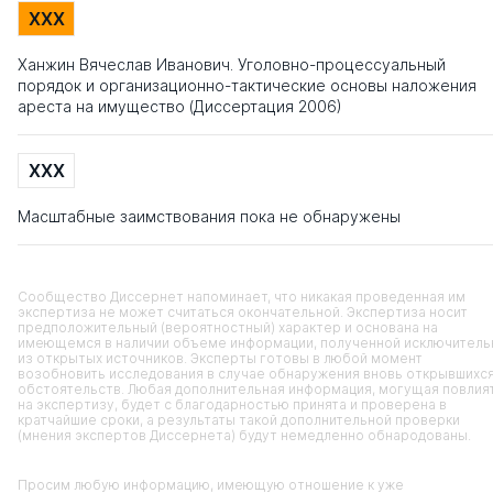
XXX
Ханжин Вячеслав Иванович. Уголовно-процессуальный
порядок и организационно-тактические основы наложения
ареста на имущество (Диссертация 2006)
XXX
Масштабные заимствования пока не обнаружены
Сообщество Диссернет напоминает, что никакая проведенная им
экспертиза не может считаться окончательной. Экспертиза носит
предположительный (вероятностный) характер и основана на
имеющемся в наличии объеме информации, полученной исключитель
из открытых источников. Эксперты готовы в любой момент
возобновить исследования в случае обнаружения вновь открывшихс
обстоятельств. Любая дополнительная информация, могущая повлия
на экспертизу, будет с благодарностью принята и проверена в
кратчайшие сроки, а результаты такой дополнительной проверки
(мнения экспертов Диссернета) будут немедленно обнародованы.
Просим любую информацию, имеющую отношение к уже