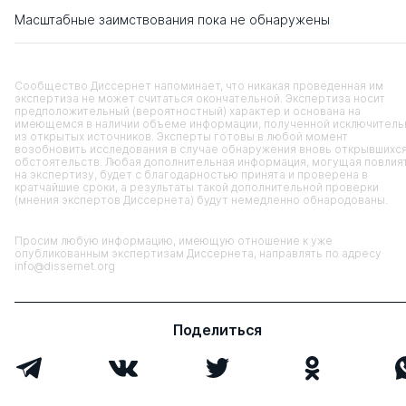
Масштабные заимствования пока не обнаружены
Сообщество Диссернет напоминает, что никакая проведенная им
экспертиза не может считаться окончательной. Экспертиза носит
предположительный (вероятностный) характер и основана на
имеющемся в наличии объеме информации, полученной исключитель
из открытых источников. Эксперты готовы в любой момент
возобновить исследования в случае обнаружения вновь открывшихс
обстоятельств. Любая дополнительная информация, могущая повлия
на экспертизу, будет с благодарностью принята и проверена в
кратчайшие сроки, а результаты такой дополнительной проверки
(мнения экспертов Диссернета) будут немедленно обнародованы.
Просим любую информацию, имеющую отношение к уже
опубликованным экспертизам Диссернета, направлять по адресу
info@dissernet.org
Поделиться