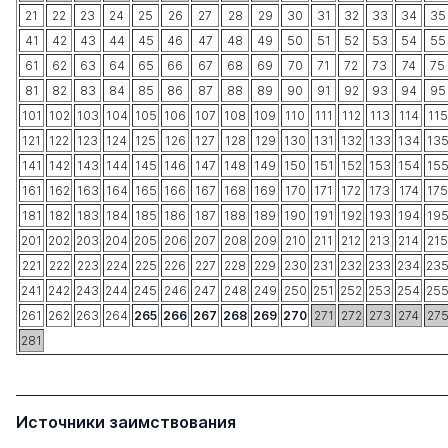
21
22
23
24
25
26
27
28
29
30
31
32
33
34
35
41
42
43
44
45
46
47
48
49
50
51
52
53
54
55
61
62
63
64
65
66
67
68
69
70
71
72
73
74
75
81
82
83
84
85
86
87
88
89
90
91
92
93
94
95
101
102
103
104
105
106
107
108
109
110
111
112
113
114
115
121
122
123
124
125
126
127
128
129
130
131
132
133
134
13
141
142
143
144
145
146
147
148
149
150
151
152
153
154
15
161
162
163
164
165
166
167
168
169
170
171
172
173
174
175
181
182
183
184
185
186
187
188
189
190
191
192
193
194
19
201
202
203
204
205
206
207
208
209
210
211
212
213
214
215
221
222
223
224
225
226
227
228
229
230
231
232
233
234
23
241
242
243
244
245
246
247
248
249
250
251
252
253
254
25
261
262
263
264
265
266
267
268
269
270
271
272
273
274
27
281
Источники заимствования