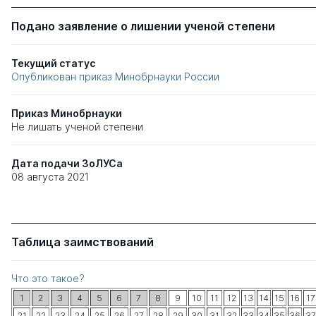
Подано заявление о лишении ученой степени
Текущий статус
Опубликован приказ Минобрнауки России
Приказ Минобрнауки
Не лишать ученой степени
Дата подачи ЗоЛУСа
08 августа 2021
Таблица заимствований
Что это такое?
1
2
3
4
5
6
7
8
9
10
11
12
13
14
15
16
17
21
22
23
24
25
26
27
28
29
30
31
32
33
34
35
36
37