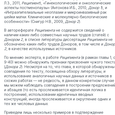
Л.З., 2011,
Реципиент
), «Гинекологические и онкологические
аспекты постменопаузы» (Антонова И.Б., 2010,
Донор 1
), и
«Интраэпителиальные неоплазии и микроинвазивный рак
шейки матки. Клинические и молекулярно-биологические
особенности» (Снигур Н.В., 2009,
Донор 2
).
В автореферате
Реципиента
не содержится сведений о
наличии каких-либо совместных научных трудов (статей) с
Донором 2
, в списке литературы диссертации
Реципиента
не
обозначено каких-либо трудов Доноров, в том числе и
Донор
2
, в качестве используемых источников.
По мнению эксперта, в работе
Реципиента
(в рамках главы 1, с
9-40) можно обнаружить признаки присвоения чужого текст
(
Донора 2
). Несмотря на то, что глава, в которой обнаружены
совпадения по тексту, посвящена обзору литературы, и
использование аналогичных научных данных и источников в
схожих работах — не редкость, в данном конкретном случае
мы можем наблюдать совпадения в построении предложени
и абзацев (то есть прослеживается идентичная логика в
построении), использовании идентичных вводных
конструкций, иногда прослеживается и округление одних и
тех же числовых данных.
Приведем лишь несколько примеров в подтверждение