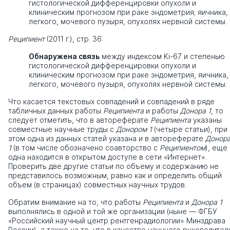
гистологической дифференцировки опухоли и
клиническим прогнозом при раке эндометрия; яичника,
легкого, мочевого пузыря, опухолях нервной системы.
Реципиент
(2011 г.), стр. 36:
Обнаружена связь
между индексом Ki-67 и степенью
гистологической дифференцировки опухоли и
клиническим прогнозом при раке эндометрия, яичника,
легкого, мочевого пузыря, опухолях нервной системы.
Что касается текстовых совпадений и совпадений в ряде
табличных данных работы
Реципиента
и работы
Донора 1
, то
следует отметить, что в автореферате
Реципиента
указаны
совместные научные труды с
Донором 1
(четыре статьи), при
этом одна из данных статей указана и в автореферате
Донор
1
(в том числе обозначено соавторство с
Реципиентом
), еще
одна находится в открытом доступе в сети «Интернет».
Проверить две другие статьи по объему и содержанию не
представилось возможным, равно как и определить общий
объем (в страницах) совместных научных трудов.
Обратим внимание на то, что работы
Реципиента
и
Донора 1
выполнялись в одной и той же организации (ныне — ФГБУ
«Российский научный центр рентгенрадиологии» Минздрава
России), а также на то, что в качестве научного руководител