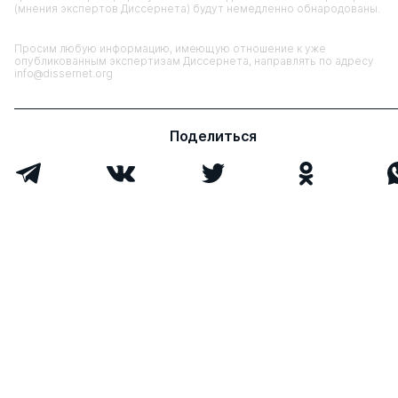
(мнения экспертов Диссернета) будут немедленно обнародованы.
Просим любую информацию, имеющую отношение к уже
опубликованным экспертизам Диссернета, направлять по адресу
info@dissernet.org
Поделиться