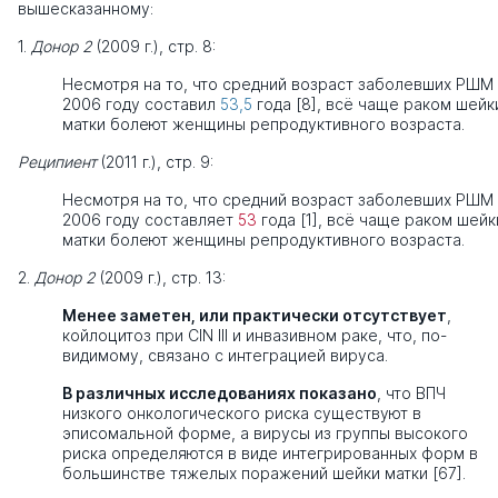
вышесказанному:
1.
Донор 2
(2009 г.), стр. 8:
Несмотря на то, что средний возраст заболевших РШМ
2006 году составил
53,5
года [8], всё чаще раком шейк
матки болеют женщины репродуктивного возраста.
Реципиент
(2011 г.), стр. 9:
Несмотря на то, что средний возраст заболевших РШМ
2006 году составляет
53
года [1], всё чаще раком шейк
матки болеют женщины репродуктивного возраста.
2.
Донор 2
(2009 г.), стр. 13:
Менее заметен, или практически отсутствует
,
койлоцитоз при CIN III и инвазивном раке, что, по-
видимому, связано с интеграцией вируса.
В различных исследованиях показано
, что ВПЧ
низкого онкологического риска существуют в
эписомальной форме, а вирусы из группы высокого
риска определяются в виде интегрированных форм в
большинстве тяжелых поражений шейки матки [67].