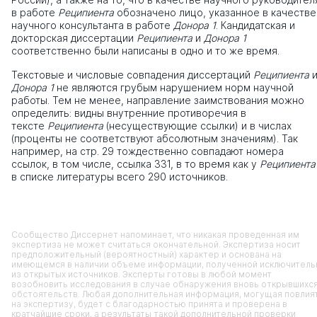
в работе
Реципиента
обозначено лицо, указанное в качестве
научного консультанта в работе
Донора 1
. Кандидатская и
докторская диссертации
Реципиента
и
Донора 1
соответственно были написаны в одно и то же время.
Текстовые и числовые совпадения диссертаций
Реципиента
Донора 1
не являются грубым нарушением норм научной
работы. Тем не менее, направление заимствования можно
определить: видны внутренние противоречия в
тексте
Реципиента
(несуществующие ссылки) и в числах
(проценты не соответствуют абсолютным значениям). Так
например, на стр. 29 тождественно совпадают номера
ссылок, в том числе, ссылка 331, в то время как у
Реципиента
в списке литературы всего 290 источников.
Сообщество Диссернет напоминает, что никакая проведенная им
экспертиза не может считаться окончательной. Экспертиза носит
предположительный (вероятностный) характер и основана на
имеющемся в наличии объеме информации, полученной исключитель
из открытых источников. Эксперты готовы в любой момент
возобновить исследования в случае обнаружения вновь открывшихс
обстоятельств. Любая дополнительная информация, могущая повлия
на экспертизу, будет с благодарностью принята и проверена в
кратчайшие сроки, а результаты такой дополнительной проверки