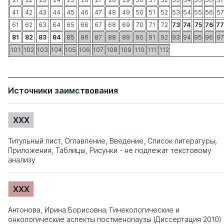
41
42
43
44
45
46
47
48
49
50
51
52
53
54
55
56
57
61
62
63
64
65
66
67
68
69
70
71
72
73
74
75
76
77
81
82
83
84
85
86
87
88
89
90
91
92
93
94
95
96
97
101
102
103
104
105
106
107
108
109
110
111
112
Источники заимствования
XXX
Титульный лист, Оглавление, Введение, Список литературы,
Приложения, Таблицы, Рисунки - не подлежат текстовому
анализу
XXX
Антонова, Ирина Борисовна; Гинекологические и
онкологические аспекты постменопаузы (Диссертация 2010)