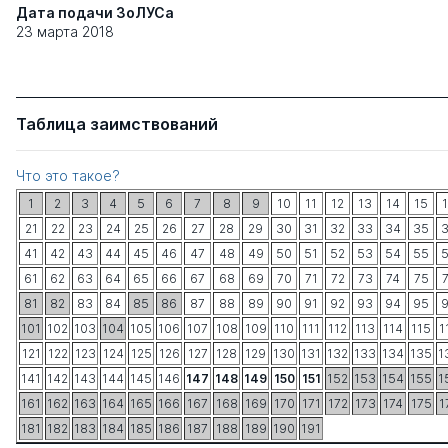
Дата подачи ЗоЛУСа
23 марта 2018
Таблица заимствований
Что это такое?
1
2
3
4
5
6
7
8
9
10
11
12
13
14
15
21
22
23
24
25
26
27
28
29
30
31
32
33
34
35
41
42
43
44
45
46
47
48
49
50
51
52
53
54
55
61
62
63
64
65
66
67
68
69
70
71
72
73
74
75
81
82
83
84
85
86
87
88
89
90
91
92
93
94
95
101
102
103
104
105
106
107
108
109
110
111
112
113
114
115
1
121
122
123
124
125
126
127
128
129
130
131
132
133
134
135
1
141
142
143
144
145
146
147
148
149
150
151
152
153
154
155
1
161
162
163
164
165
166
167
168
169
170
171
172
173
174
175
1
181
182
183
184
185
186
187
188
189
190
191