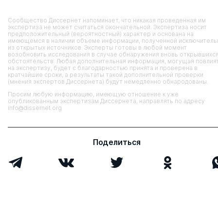
Сообщество Диссернет напоминает, что никакая проведенная им
экспертиза не может считаться окончательной. Экспертиза носит
предположительный (вероятностный) характер и основана на
имеющемся в наличии объеме информации, полученной исключитель
из открытых источников. Эксперты готовы в любой момент
возобновить исследования в случае обнаружения вновь открывшихс
обстоятельств. Любая дополнительная информация, могущая повлия
на экспертизу, будет с благодарностью принята и проверена в
кратчайшие сроки, а результаты такой дополнительной проверки
(мнения экспертов Диссернета) будут немедленно обнародованы.
Просим любую информацию, имеющую отношение к уже
опубликованным экспертизам Диссернета, направлять по адресу
info@dissernet.org
Поделиться