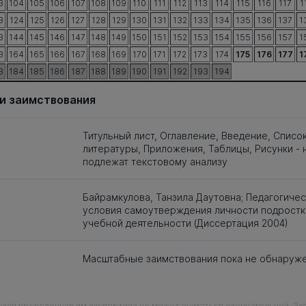
3
104
105
106
107
108
109
110
111
112
113
114
115
116
117
1
3
124
125
126
127
128
129
130
131
132
133
134
135
136
137
1
3
144
145
146
147
148
149
150
151
152
153
154
155
156
157
1
3
164
165
166
167
168
169
170
171
172
173
174
175
176
177
1
3
184
185
186
187
188
189
190
191
192
193
194
и заимствования
Титульный лист, Оглавление, Введение, Списо
литературы, Приложения, Таблицы, Рисунки - 
подлежат текстовому анализу
Байрамкулова, Танзила Даутовна; Педагогиче
условия самоутверждения личности подростк
учебной деятельности (Диссертация 2004)
Масштабные заимствования пока не обнаруж
кая проведенная им экспертиза не может считаться окончательной. Э