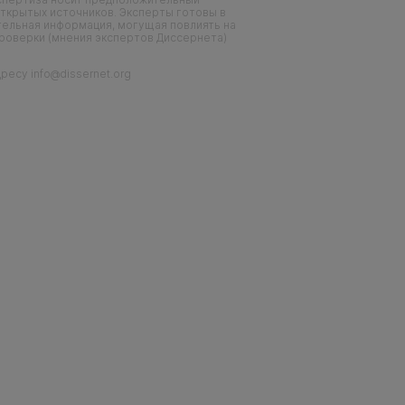
ткрытых источников. Эксперты готовы в
тельная информация, могущая повлиять на
проверки (мнения экспертов Диссернета)
есу info@dissernet.org