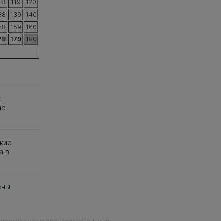
18
119
120
38
139
140
58
159
160
78
179
180
к
не
ские
а в
ены
кспертиза носит предположительный