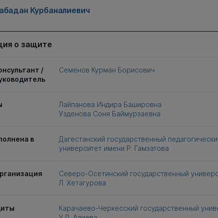
абадан Курбаналиевич
ия о защите
онсультант /
Семенов Курман Борисович
уководитель
ы
Лайпанова Индира Башировна
Узденова Соня Баймурзаевна
полнена в
Дагестанский государственный педагогически
университет имени Р. Гамзатова
рганизация
Северо-Осетинский государственный универси
Л. Хетагурова
щиты
Карачаево-Черкесский государственный униве
У.Д. Алиева