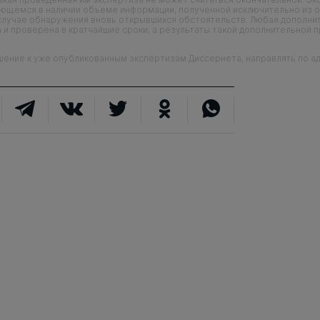
еющемся в наличии объеме информации, полученной исключительно из о
случае обнаружения вновь открывшихся обстоятельств. Любая дополни
 и проверена в кратчайшие сроки, а результаты такой дополнительной 
ие к уже опубликованным экспертизам Диссернета, направлять по адр