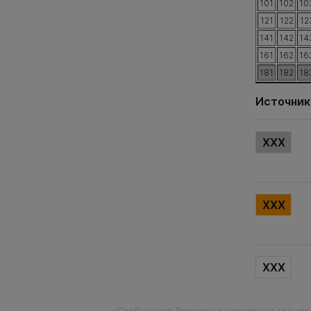
101
102
10
121
122
12
141
142
14
161
162
16
181
182
18
Источник
XXX
XXX
XXX
Сообщество Диссернет напоминает, что ника