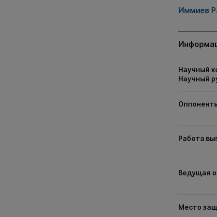
Иммиев Р
Информац
Научный к
Научный р
Оппонент
Работа вы
Ведущая о
Место за