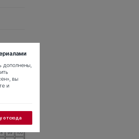
териалами
ь дополнены,
ить
ен», вы
те и
 это такое?
18
19
20
38
39
40
58
59
60
жу отсюда
78
79
80
98
99
100