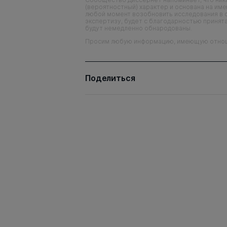
(вероятностный) характер и основана на им
любой момент возобновить исследования в 
экспертизу, будет с благодарностью принята
будут немедленно обнародованы.
Просим любую информацию, имеющую отношен
Поделиться