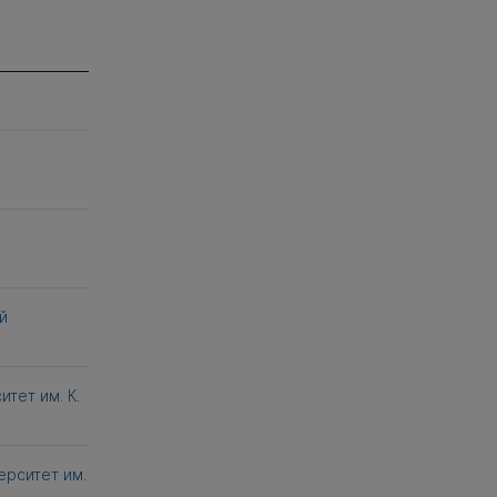
й
тет им. К.
рситет им.