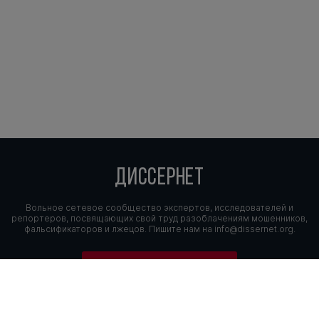
ДИССЕРНЕТ
Вольное сетевое сообщество экспертов, исследователей и
репортеров, посвящающих свой труд разоблачениям мошенников,
фальсификаторов и лжецов. Пишите нам на
info@dissernet.org.
Поддержать проект
МЫ В СОЦСЕТЯХ