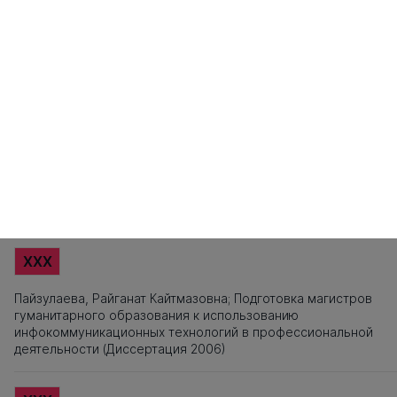
121
122
123
124
125
126
127
128
129
130
131
132
133
134
135
1
141
142
143
144
145
146
147
148
149
150
151
152
153
154
155
1
161
162
163
164
165
166
167
168
169
170
171
172
173
174
175
Источники заимствования
XXX
Титульный лист, Оглавление, Введение, Список литературы,
Приложения, Таблицы, Рисунки - не подлежат текстовому
анализу
XXX
Пайзулаева, Райганат Кайтмазовна; Подготовка магистров
гуманитарного образования к использованию
инфокоммуникационных технологий в профессиональной
деятельности (Диссертация 2006)