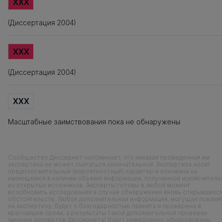
XXX
(Диссертация 2004)
XXX
(Диссертация 2004)
XXX
Масштабные заимствования пока не обнаружены
Сообщество Диссернет напоминает, что никакая проведенная им
экспертиза не может считаться окончательной. Экспертиза носит
предположительный (вероятностный) характер и основана на
имеющемся в наличии объеме информации, полученной исключитель
из открытых источников. Эксперты готовы в любой момент
возобновить исследования в случае обнаружения вновь открывшихс
обстоятельств. Любая дополнительная информация, могущая повлия
на экспертизу, будет с благодарностью принята и проверена в
кратчайшие сроки, а результаты такой дополнительной проверки
(мнения экспертов Диссернета) будут немедленно обнародованы.