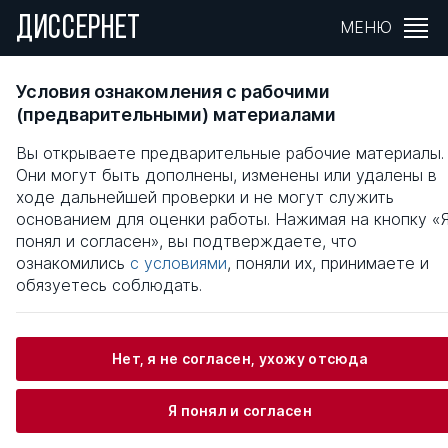
ДИССЕРНЕТ
МЕНЮ
ИНФОКОММУНИКАЦИОННЫЕ ТЕХНОЛОГИ
Условия ознакомления с рабочими
КАК СРЕДСТВО ПРОФЕССИОНАЛЬНОГО
(предварительными) материалами
СТАНОВЛЕНИЯ СТУДЕНТА
Вы открываете предварительные рабочие материалы.
Они могут быть дополнены, изменены или удалены в
Общая информация
ходе дальнейшей проверки и не могут служить
основанием для оценки работы. Нажимая на кнопку «
понял и согласен», вы подтверждаете, что
Кайсина Татьяна Валентиновна
ознакомились
с условиями
, поняли их, принимаете и
обязуетесь соблюдать.
Информация о защите
Нет, я не согласен, ухожу отсюда
Научный консультант / Научный руководитель
Я понял и согласен
Мажарова Елена Анатольевна