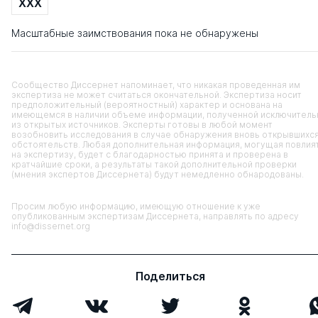
XXX
Масштабные заимствования пока не обнаружены
Сообщество Диссернет напоминает, что никакая проведенная им
экспертиза не может считаться окончательной. Экспертиза носит
предположительный (вероятностный) характер и основана на
имеющемся в наличии объеме информации, полученной исключитель
из открытых источников. Эксперты готовы в любой момент
возобновить исследования в случае обнаружения вновь открывшихс
обстоятельств. Любая дополнительная информация, могущая повлия
на экспертизу, будет с благодарностью принята и проверена в
кратчайшие сроки, а результаты такой дополнительной проверки
(мнения экспертов Диссернета) будут немедленно обнародованы.
Просим любую информацию, имеющую отношение к уже
опубликованным экспертизам Диссернета, направлять по адресу
info@dissernet.org
Поделиться