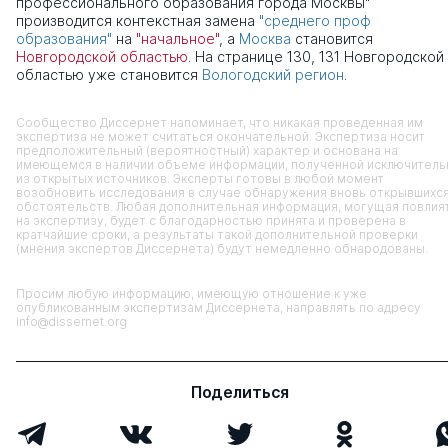
профессионального образования города Москвы"
производится контекстная замена
"среднего проф
образования"
на
"начальное"
, а
Москва
становится
Новгородской областью
. На странице 130, 131 Новгородской
областью уже становится
Вологодский регион
.
Сообщество Диссернет напоминает, что никакая проведенная им
экспертиза не может считаться окончательной. Экспертиза носит
предположительный (вероятностный) характер и основана на
имеющемся в наличии объеме информации, полученной исключитель
из открытых источников. Эксперты готовы в любой момент
возобновить исследования в случае обнаружения вновь открывшихс
обстоятельств. Любая дополнительная информация, могущая повлия
на экспертизу, будет с благодарностью принята и проверена в
кратчайшие сроки, а результаты такой дополнительной проверки
(мнения экспертов Диссернета) будут немедленно обнародованы.
Просим любую информацию, имеющую отношение к уже
опубликованным экспертизам Диссернета, направлять по адресу
info@dissernet.org
Поделиться