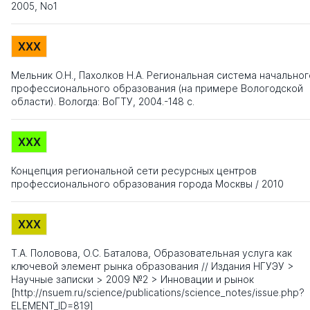
2005, No1
XXX
Мельник О.Н., Пахолков Н.А. Региональная система начальног
профессионального образования (на примере Вологодской
области). Вологда: ВоГТУ, 2004.-148 с.
XXX
Концепция региональной сети ресурсных центров
профессионального образования города Москвы / 2010
XXX
Т.А. Половова, О.С. Баталова, Образовательная услуга как
ключевой элемент рынка образования // Издания НГУЭУ >
Научные записки > 2009 №2 > Инновации и рынок
[http://nsuem.ru/science/publications/science_notes/issue.php?
ELEMENT_ID=819]