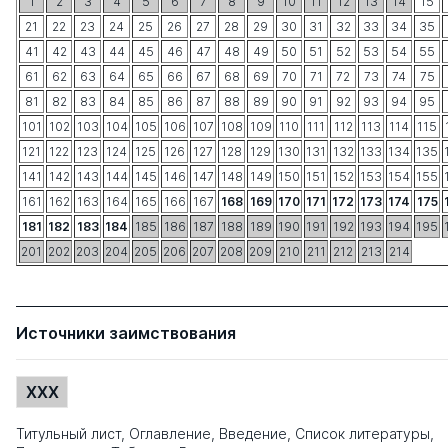
1
2
3
4
5
6
7
8
9
10
11
12
13
14
15
21
22
23
24
25
26
27
28
29
30
31
32
33
34
35
41
42
43
44
45
46
47
48
49
50
51
52
53
54
55
61
62
63
64
65
66
67
68
69
70
71
72
73
74
75
81
82
83
84
85
86
87
88
89
90
91
92
93
94
95
101
102
103
104
105
106
107
108
109
110
111
112
113
114
115
121
122
123
124
125
126
127
128
129
130
131
132
133
134
135
141
142
143
144
145
146
147
148
149
150
151
152
153
154
155
161
162
163
164
165
166
167
168
169
170
171
172
173
174
175
181
182
183
184
185
186
187
188
189
190
191
192
193
194
195
201
202
203
204
205
206
207
208
209
210
211
212
213
214
Источники заимствования
XXX
Титульный лист, Оглавление, Введение, Список литературы,