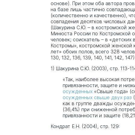
основе). При этом оба автора про
на базе лишь частично совпадающи
(количественно и качественно), ч
совпадения десятков числовых дан
(Шакурина С.Ю. – в костромской ж
Минюста России по Костромской об
человек; соискатель – в «детских в
Костромы», костромской женской 
лет» обоих полов, всего 328 человек
130, 132, 136, 139, 140, 141, 142, 147)
1) Шакурина С.Ю. (2003), стр. 113-11
«Так, наиболее высокая потр
привязанности, защите и низ
осужденных
«Свыше года» (со
осужденных свыше двух раз
(
как в группе дважды осуждё
(36,4%) при сниженной потре
привязанности и защите (18,2%
Кондрат Е.Н. (2004), стр. 129: