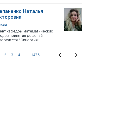
епаненко Наталья
кторовна
ква
ент кафедры математических
одов принятия решений
верситета "Синергия"
2
3
4
...
1476