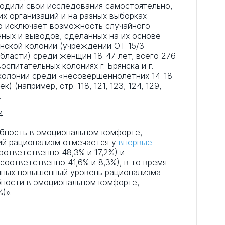
водили свои исследования самостоятельно,
х организаций и на разных выборках
то исключает возможность случайного
ных и выводов, сделанных на их основе
енской колонии (учреждении ОТ-15/3
ласти) среди женщин 18-47 лет, всего 276
оспитательных колониях г. Брянска и г.
колонии среди «несовершеннолетних 14-18
) (например, стр. 118, 121, 123, 124, 129,
.
4:
ебность в эмоциональном комфорте,
кий рационализм отмечается у
впервые
ответственно 48,3% и 17,2%) и
соответственно 41,6% и 8,3%), в то время
нных повышенный уровень рационализма
бности в эмоциональном комфорте,
)».