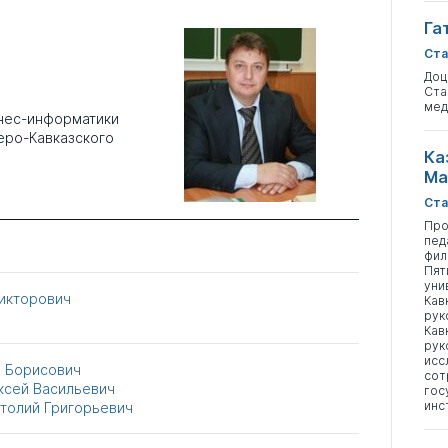
Га
Ста
Доц
Ста
мед
нес-информатики
еро-Кавказского
Ка
Ма
Ста
Про
пед
фил
Пят
уни
Викторович
Кав
рук
Кав
рук
исс
 Борисович
сот
ксей Васильевич
гос
инс
атолий Григорьевич