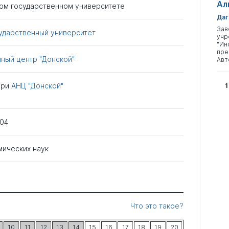
Ал
ом государственном университете
Даг
Зав
сударственный университет
учр
"Ин
пре
ный центр "Донской"
Авт
при
АНЦ "Донской"
1
004
мических наук
Что это такое?
10
11
12
13
14
15
16
17
18
19
20