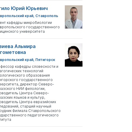
тило Юрий Юрьевич
вропольский край, Ставрополь
ент кафедры микробиологии
вропольского государственного
ицинского университета
зиева Альмира
гометовна
вропольский край, Пятигорск
фессор кафедры словесности и
агогических технологий
ологического образования
игорского государственного
верситета, директор Северо-
казского НИИ филологии,
оводитель Центра Северо-
казских языков и культур,
оводитель Центра евразийских
ледований, старший научный
рудник Филиала Ставропольского
ударственного педагогического
титута