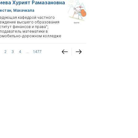
иева Хурият Рамазановна
естан, Махачкала
едующая кафедрой частного
еждение высшего образования
ститут финансов и права";
подаватель математики в
омобильно-дорожном колледже
2
3
4
...
1477