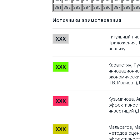
381
382
383
384
385
386
387
388
38
Источники заимствования
Титульный лис
XXX
Приложения, Т
анализу
Карапетян, Ру
XXX
инновационно
экономически
П.В. Иванов] 
Кузьминова, А
XXX
эффективност
инвестиций (Д
Мальсагов, М
XXX
методов оцен
эффективност