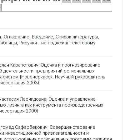
9
т, Оглавление, Введение, Список литературы,
аблицы, Рисунки - не подлежат текстовому
слан Карапетович; Оценка и прогнозирование
й деятельности предприятий региональных
х систем [Новочеркасск, Научный руководитель
(Диссертация 2003)
настасия Леонидовна; Оценка и управление
ью лизинга как инструмента производственных
иссертация 2000)
агомед Сафарбекович; Совершенствование
ки инвестиционной привлекательности и
и использования региональных программ развития