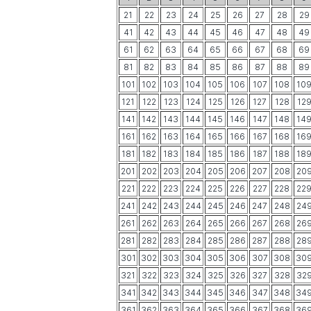
21
22
23
24
25
26
27
28
29
41
42
43
44
45
46
47
48
49
61
62
63
64
65
66
67
68
69
81
82
83
84
85
86
87
88
89
101
102
103
104
105
106
107
108
10
121
122
123
124
125
126
127
128
12
141
142
143
144
145
146
147
148
14
161
162
163
164
165
166
167
168
16
181
182
183
184
185
186
187
188
18
201
202
203
204
205
206
207
208
20
221
222
223
224
225
226
227
228
22
241
242
243
244
245
246
247
248
24
261
262
263
264
265
266
267
268
26
281
282
283
284
285
286
287
288
28
301
302
303
304
305
306
307
308
30
321
322
323
324
325
326
327
328
32
341
342
343
344
345
346
347
348
34
361
362
363
364
365
366
367
368
36