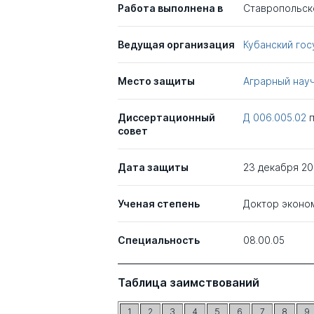
Работа выполнена в
Ставропольск
Ведущая организация
Кубанский го
Место защиты
Аграрный науч
Диссертационный
Д 006.005.02
совет
Дата защиты
23 декабря 2
Ученая степень
Доктор эконо
Специальность
08.00.05
Таблица заимствований
1
2
3
4
5
6
7
8
9