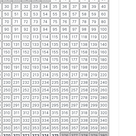
30
31
32
33
34
35
36
37
38
39
40
50
51
52
53
54
55
56
57
58
59
60
70
71
72
73
74
75
76
77
78
79
80
90
91
92
93
94
95
96
97
98
99
100
9
110
111
112
113
114
115
116
117
118
119
120
9
130
131
132
133
134
135
136
137
138
139
140
9
150
151
152
153
154
155
156
157
158
159
160
9
170
171
172
173
174
175
176
177
178
179
180
9
190
191
192
193
194
195
196
197
198
199
200
9
210
211
212
213
214
215
216
217
218
219
220
9
230
231
232
233
234
235
236
237
238
239
240
9
250
251
252
253
254
255
256
257
258
259
260
9
270
271
272
273
274
275
276
277
278
279
280
9
290
291
292
293
294
295
296
297
298
299
300
9
310
311
312
313
314
315
316
317
318
319
320
9
330
331
332
333
334
335
336
337
338
339
340
9
350
351
352
353
354
355
356
357
358
359
360
9
370
371
372
373
374
375
376
377
378
379
380