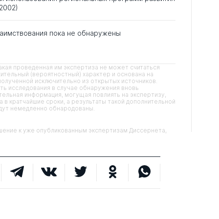
2002)
аимствования пока не обнаружены
кая проведенная им экспертиза не может считаться
ительный (вероятностный) характер и основана на
олученной исключительно из открытых источников.
ть исследования в случае обнаружения вновь
ельная информация, могущая повлиять на экспертизу,
 в кратчайшие сроки, а результаты такой дополнительной
удут немедленно обнародованы.
ние к уже опубликованным экспертизам Диссернета,