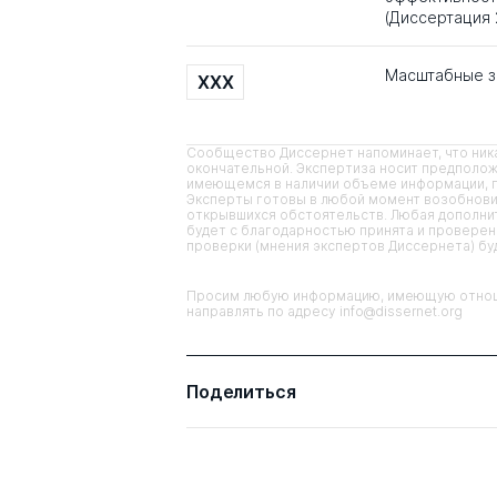
(Диссертация 
Масштабные з
XXX
Сообщество Диссернет напоминает, что ника
окончательной. Экспертиза носит предполож
имеющемся в наличии объеме информации, п
Эксперты готовы в любой момент возобнови
открывшихся обстоятельств. Любая дополнит
будет с благодарностью принята и проверена
проверки (мнения экспертов Диссернета) б
Просим любую информацию, имеющую отноше
направлять по адресу info@dissernet.org
Поделиться