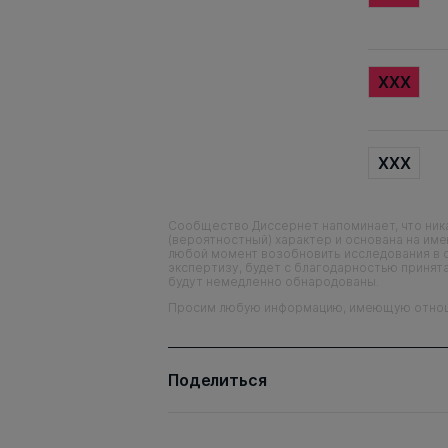
XXX
XXX
Сообщество Диссернет напоминает, что ника
(вероятностный) характер и основана на им
любой момент возобновить исследования в 
экспертизу, будет с благодарностью принята
будут немедленно обнародованы.
Просим любую информацию, имеющую отношен
Поделиться