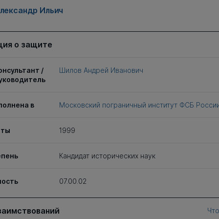
Александр Ильич
ия о защите
онсультант /
Шилов Андрей Иванович
уководитель
полнена в
Московский пограничный институт ФСБ Росси
иты
1999
епень
Кандидат исторических наук
ность
07.00.02
заимствований
Что