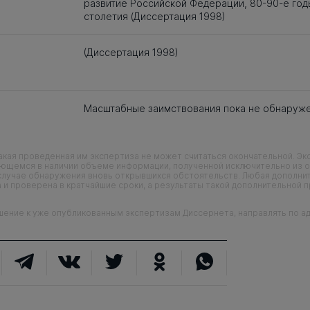
развитие Российской Федерации, 80-90-е год
столетия (Диссертация 1998)
(Диссертация 1998)
Масштабные заимствования пока не обнаруж
кая проведенная им экспертиза не может считаться окончательной. Э
еющемся в наличии объеме информации, полученной исключительно из о
случае обнаружения вновь открывшихся обстоятельств. Любая дополни
 и проверена в кратчайшие сроки, а результаты такой дополнительной 
ие к уже опубликованным экспертизам Диссернета, направлять по адр