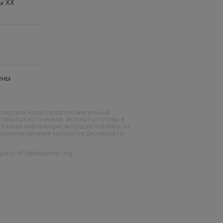
ы ХХ
ены
кспертиза носит предположительный
ткрытых источников. Эксперты готовы в
тельная информация, могущая повлиять на
проверки (мнения экспертов Диссернета)
есу info@dissernet.org