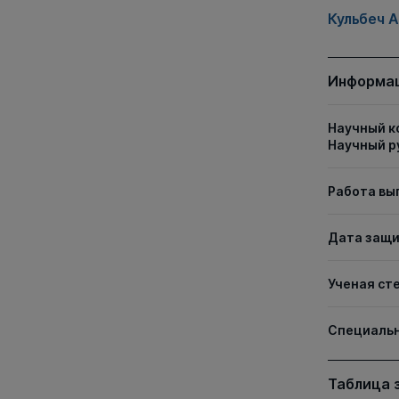
Кульбеч 
Информац
Научный к
Научный р
Работа вы
Дата защ
Ученая ст
Специаль
Таблица 