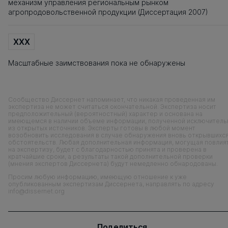
механизм управления региональным рынком
агропродовольственной продукции (Диссертация 2007)
XXX
Масштабные заимствования пока не обнаружены
Сообщество Диссернет напоминает, что никакая проведенная им
экспертиза не может считаться окончательной. Экспертиза носит
предположительный (вероятностный) характер и основана на
имеющемся в наличии объеме информации, полученной исключитель
из открытых источников. Эксперты готовы в любой момент
возобновить исследования в случае обнаружения вновь открывшихс
обстоятельств. Любая дополнительная информация, могущая повлия
на экспертизу, будет с благодарностью принята и проверена в
кратчайшие сроки, а результаты такой дополнительной проверки
(мнения экспертов Диссернета) будут немедленно обнародованы.
Просим любую информацию, имеющую отношение к уже
опубликованным экспертизам Диссернета, направлять по адресу
info@dissernet.org
Поделиться