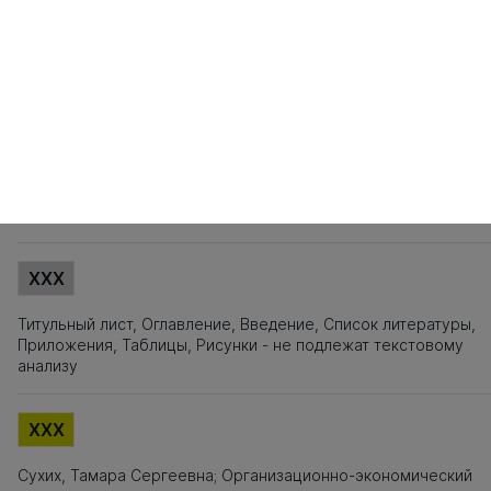
81
82
83
84
85
86
87
88
89
90
91
92
93
94
95
101
102
103
104
105
106
107
108
109
110
111
112
113
114
115
121
122
123
124
125
126
127
128
129
130
131
132
133
134
135
141
142
143
144
145
146
147
148
149
150
151
152
153
154
155
161
162
163
164
165
166
167
168
169
170
171
172
173
174
175
181
182
183
184
185
186
187
188
189
190
191
192
193
194
195
201
202
203
204
205
206
207
208
209
210
Источники заимствования
XXX
Титульный лист, Оглавление, Введение, Список литературы,
Приложения, Таблицы, Рисунки - не подлежат текстовому
анализу
XXX
Сухих, Тамара Сергеевна; Организационно-экономический