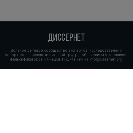
ДИССЕРНЕТ
Вольное сетевое сообщество экспертов, исследователей и
репортеров, посвящающих свой труд разоблачениям мошенников,
фальсификаторов и лжецов. Пишите нам на
info@dissernet.org.
Поддержать проект
МЫ В СОЦСЕТЯХ
© Вольное сетевое сообщество
«Диссернет». 2013—2026