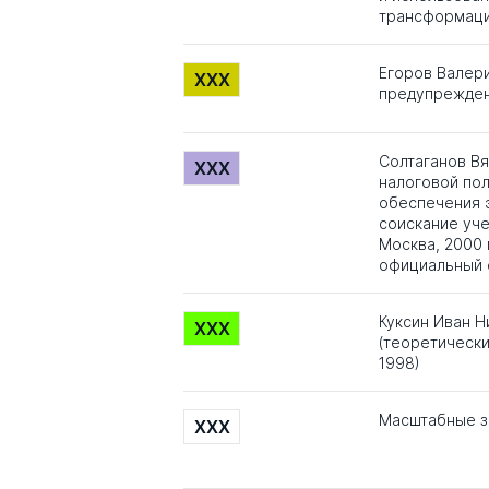
трансформаци
Егоров Валери
XXX
предупрежден
Солтаганов В
XXX
налоговой по
обеспечения 
соискание уче
Москва, 2000 
официальный о
Куксин Иван Н
XXX
(теоретически
1998)
Масштабные з
XXX