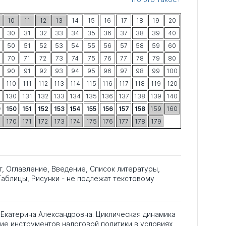
10
11
12
13
14
15
16
17
18
19
20
30
31
32
33
34
35
36
37
38
39
40
50
51
52
53
54
55
56
57
58
59
60
70
71
72
73
74
75
76
77
78
79
80
90
91
92
93
94
95
96
97
98
99
100
9
110
111
112
113
114
115
116
117
118
119
120
130
131
132
133
134
135
136
137
138
139
140
9
150
151
152
153
154
155
156
157
158
159
160
9
170
171
172
173
174
175
176
177
178
179
т, Оглавление, Введение, Список литературы,
аблицы, Рисунки - не подлежат текстовому
Екатерина Александровна. Циклическая динамика
ие инструментов налоговой политики в условиях