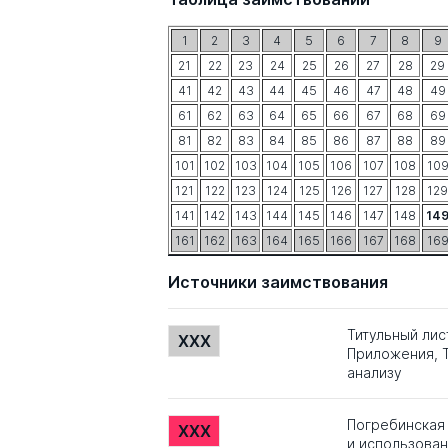
1
2
3
4
5
6
7
8
9
21
22
23
24
25
26
27
28
29
41
42
43
44
45
46
47
48
49
61
62
63
64
65
66
67
68
69
81
82
83
84
85
86
87
88
89
101
102
103
104
105
106
107
108
10
121
122
123
124
125
126
127
128
129
141
142
143
144
145
146
147
148
14
161
162
163
164
165
166
167
168
16
Источники заимствования
Титульный лис
XXX
Приложения, Т
анализу
Погребинская 
XXX
и использован