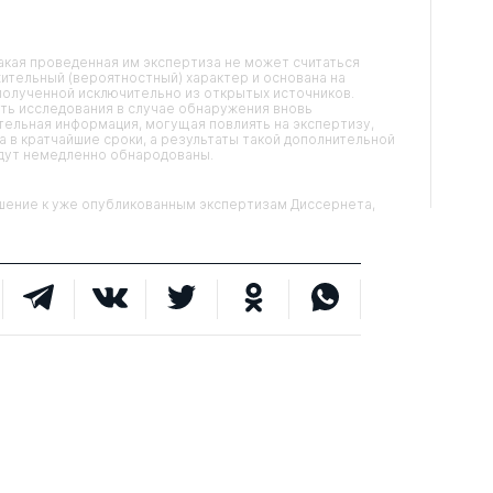
кая проведенная им экспертиза не может считаться
ительный (вероятностный) характер и основана на
олученной исключительно из открытых источников.
ть исследования в случае обнаружения вновь
ельная информация, могущая повлиять на экспертизу,
 в кратчайшие сроки, а результаты такой дополнительной
удут немедленно обнародованы.
ние к уже опубликованным экспертизам Диссернета,