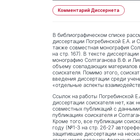
Комментарий Диссернета
В библиографическом списке расс
диссертации Погребинской Е.А. и Со
также совместная монография Солт
на стр. 167). В тексте диссертаци
монографию Солтаганова В.Ф. и Лисо
объему совпадающих материалов в
соискателя. Помимо этого, соискат
введения диссертации среди учен
«отдельные аспекты взаимодейст
Ссылок на работы Погребинской Е.А.
диссертации соискателя нет, как 
совместных публикаций с данными
публикациях соискателя и Солтаган
Кроме того, все публикации соиск
году (№1-3 на стр. 26-27 автореф
защитившие диссертации на нескол