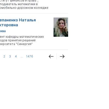
ститут финансов и права";
подаватель математики в
омобильно-дорожном колледже
епаненко Наталья
кторовна
ква
ент кафедры математических
одов принятия решений
верситета "Синергия"
2
3
4
...
1476