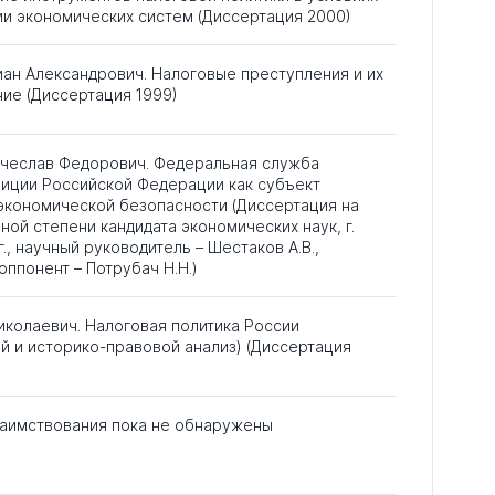
и экономических систем (Диссертация 2000)
ан Александрович. Налоговые преступления и их
ие (Диссертация 1999)
ячеслав Федорович. Федеральная служба
лиции Российской Федерации как субъект
экономической безопасности (Диссертация на
ной степени кандидата экономических наук, г.
г., научный руководитель – Шестаков А.В.,
ппонент – Потрубач Н.Н.)
иколаевич. Налоговая политика России
й и историко-правовой анализ) (Диссертация
аимствования пока не обнаружены