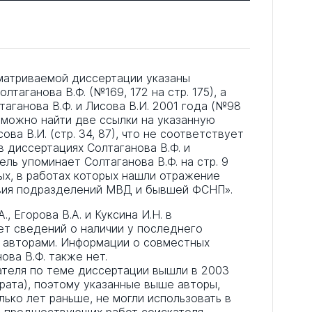
матриваемой диссертации указаны
лтаганова В.Ф. (№169, 172 на стр. 175), а
аганова В.Ф. и Лисова В.И. 2001 года (№98
и можно найти две ссылки на указанную
ва В.И. (стр. 34, 87), что не соответствует
 диссертациях Солтаганова В.Ф. и
ель упоминает Солтаганова В.Ф. на стр. 9
ых, в работах которых нашли отражение
вия подразделений МВД и бывшей ФСНП».
, Егорова В.А. и Куксина И.Н. в
нет сведений о наличии у последнего
 авторами. Информации о совместных
ова В.Ф. также нет.
ателя по теме диссертации вышли в 2003
ерата), поэтому указанные выше авторы,
ько лет раньше, не могли использовать в