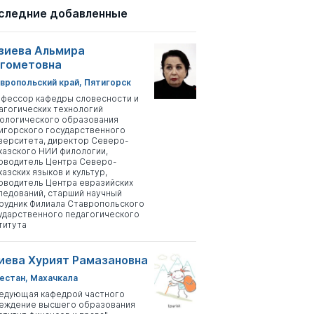
следние добавленные
зиева Альмира
гометовна
вропольский край, Пятигорск
фессор кафедры словесности и
агогических технологий
ологического образования
игорского государственного
верситета, директор Северо-
казского НИИ филологии,
оводитель Центра Северо-
казских языков и культур,
оводитель Центра евразийских
ледований, старший научный
рудник Филиала Ставропольского
ударственного педагогического
титута
иева Хурият Рамазановна
естан, Махачкала
едующая кафедрой частного
еждение высшего образования