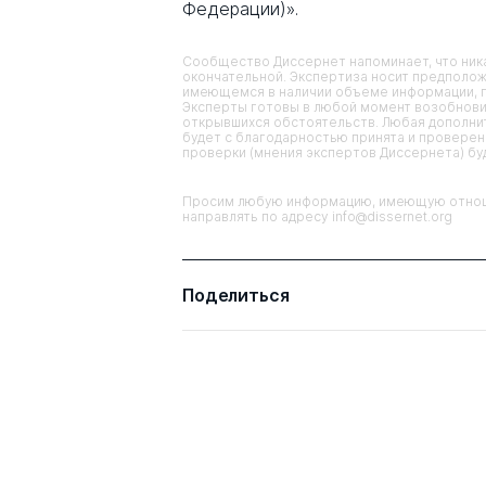
Федерации)».
Сообщество Диссернет напоминает, что ника
окончательной. Экспертиза носит предполож
имеющемся в наличии объеме информации, п
Эксперты готовы в любой момент возобнови
открывшихся обстоятельств. Любая дополнит
будет с благодарностью принята и проверена
проверки (мнения экспертов Диссернета) б
Просим любую информацию, имеющую отноше
направлять по адресу info@dissernet.org
Поделиться