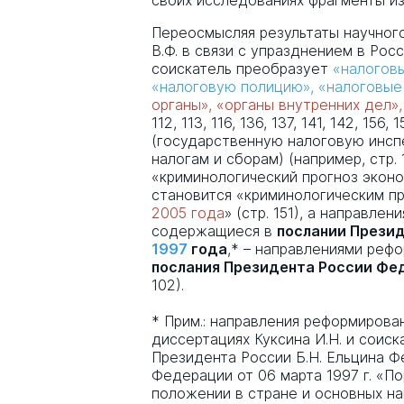
своих исследованиях фрагменты и
Переосмысляя результаты научного
В.Ф. в связи с упразднением в Росс
соискатель преобразует
«налоговы
«налоговую полицию», «налоговые
органы», «органы внутренних дел»
112, 113, 116, 136, 137, 141, 142, 156
(государственную налоговую инсп
налогам и сборам) (например, стр. 
«криминологический прогноз экон
становится «криминологическим п
2005 года
» (стр. 151), а направл
содержащиеся в
послании Прези
1997
года
,* – направлениями реф
послания Президента России Ф
102).
* Прим.: направления реформирова
диссертациях Куксина И.Н. и соиск
Президента России Б.Н. Ельцина 
Федерации от 06 марта 1997 г. «По
положении в стране и основных на