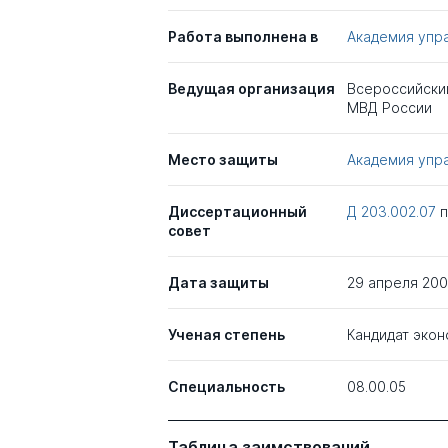
Работа выполнена в
Академия упр
Ведущая организация
Всероссийски
МВД России
Место защиты
Академия упр
Диссертационный
Д 203.002.07
совет
Дата защиты
29 апреля 20
Ученая степень
Кандидат экон
Специальность
08.00.05
Таблица заимствований