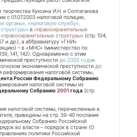
з предшествующих работ соискателя.
 творчества Куксина И.Н. и Солтаганова
ии с 01.07.2003 налоговой полиции,
е органы», «налоговую службу»,
 структуры»
в
«правоохранительные
, «правоохранительные структуры»
(стр. 104,
, 157 и др.), а аббревиатуру «ГНИ»
екцию) – в «МНС» (министерство по
139, 141, 142). Одновременно с этим
омической преступности
до 2002 года
»
рогнозом экономической преступности
до
ения реформирования налоговой системы,
дента России Федеральному Собранию
ормирования налоговой системы из
едеральному Собранию
2001
года
(стр.
ния налоговой системы, перечисленные в
ателя, приведены на стр. 39-40 послания
Федеральному Собранию Российской
рядок во власти – порядок в стране (О
правлениях политики Российской