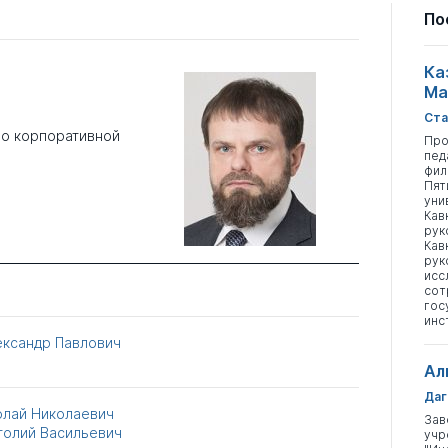
По
Ка
Ма
Ста
по корпоративной
Про
пед
фил
Пят
уни
Кав
рук
Кав
рук
исс
сот
гос
инс
ександр Павлович
Ал
Даг
олай Николаевич
Зав
толий Васильевич
учр