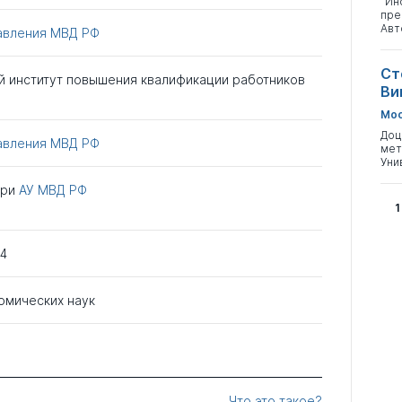
"Ин
пре
Авт
авления МВД РФ
Ст
й институт повышения квалификации работников
Ви
Мос
Доц
авления МВД РФ
мет
Уни
при
АУ МВД РФ
1
04
омических наук
Что это такое?