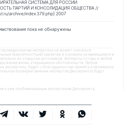
ИЗБИРАТЕЛЬНАЯ СИСТЕМА ДЛЯ РОССИИ:
ОСТЬ ПАРТИЙ И КОНСОЛИДАЦИЯ ОБЩЕСТВА //
st.ru/archive/index.379.php] 2007
имствования пока не обнаружены
 проведенная им экспертиза не может считаться
льный (вероятностный) характер и основана на имеющемся в
ительно из открытых источников. Эксперты готовы в любой
наружения вновь открывшихся обстоятельств. Любая
на экспертизу, будет с благодарностью принята и проверена
ительной проверки (мнения экспертов Диссернета) будут
 к уже опубликованным экспертизам Диссернета,