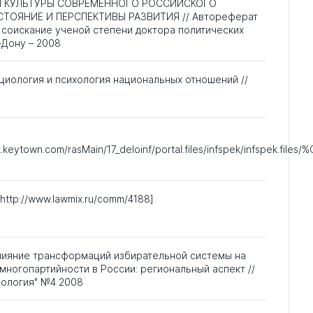
 КУЛЬТУРЫ СОВРЕМЕННОГО РОССИЙСКОГО
ТОЯНИЕ И ПЕРСПЕКТИВЫ РАЗВИТИЯ // Автореферат
 соискание ученой степени доктора политических
-Дону – 2008
оциология и психология национальных отношений //
.keytown.com/rasMain/17_deloinf/portal.files/infspek/infspek.fil
http://www.lawmix.ru/comm/4188]
 Влияние трансформаций избирательной системы на
ногопартийности в России: региональный аспект //
нология" №4 2008