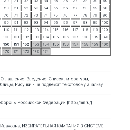
30
31
32
33
34
35
36
37
38
39
40
50
51
52
53
54
55
56
57
58
59
60
70
71
72
73
74
75
76
77
78
79
80
90
91
92
93
94
95
96
97
98
99
100
110
111
112
113
114
115
116
117
118
119
120
130
131
132
133
134
135
136
137
138
139
140
150
151
152
153
154
155
156
157
158
159
160
170
171
172
173
174
, Оглавление, Введение, Список литературы,
блицы, Рисунки - не подлежат текстовому анализу
бороны Российской Федерации [http://mil.ru/]
 Ивановна, ИЗБИРАТЕЛЬНАЯ КАМПАНИЯ В СИСТЕМЕ