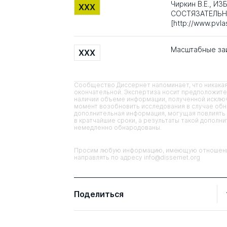
Чиркин В.Е., 
XXX
СОСТЯЗАТЕЛЬН
[http://www.pvla
Масштабные за
XXX
Сообщество Диссернет напоминает, что никакая
окончательной. Экспертиза носит предположите
наличии объеме информации, полученной исключ
момент возобновить исследования в случае об
дополнительная информация, могущая повлиять 
в кратчайшие сроки, а результаты такой дополн
немедленно обнародованы.
Просим любую информацию, имеющую отношение
направлять по адресу info@dissernet.org
Поделиться