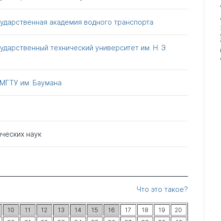
ударственная академия водного транспорта
ударственный технический университет им. Н. Э.
МГТУ им. Баумана
ических наук
Что это такое?
10
11
12
13
14
15
16
17
18
19
20