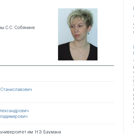
ы С.С. Собянине
 Станиславович
Александрович
Владимирович
. университет им. Н.Э. Баумана