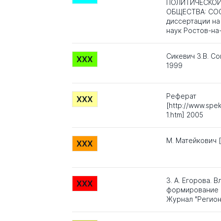
ПОЛИТИЧЕСКОЙ
ОБЩЕСТВА: СОС
диссертации на
наук Ростов-на
Сикевич З.В. С
XXX
1999
Реферат
XXX
[http://www.spek
1.htm] 2005
М. Матейкович [
XXX
З. А. Егорова.
XXX
формирование м
Журнал "Регио