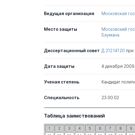
Ведущая организация
Московская гос
Место защиты
Московский гос
Баумана
Диссертационный совет
Д 212.141.20
при
Дата защиты
4 декабря 2009
Ученая степень
Кандидат полит
Специальность
23.00.02
Таблица заимствований
1
2
3
4
5
6
7
8
9