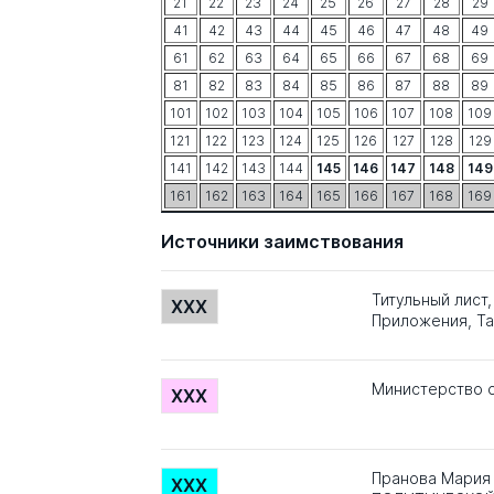
21
22
23
24
25
26
27
28
29
41
42
43
44
45
46
47
48
49
61
62
63
64
65
66
67
68
69
81
82
83
84
85
86
87
88
89
101
102
103
104
105
106
107
108
109
121
122
123
124
125
126
127
128
129
141
142
143
144
145
146
147
148
149
161
162
163
164
165
166
167
168
169
Источники заимствования
Титульный лист
XXX
Приложения, Та
Министерство о
XXX
Пранова Мария
XXX