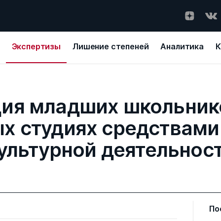
Экспертизы
Лишение степеней
Аналитика
К
ия младших школьнико
х студиях средствами
ультурной деятельнос
По