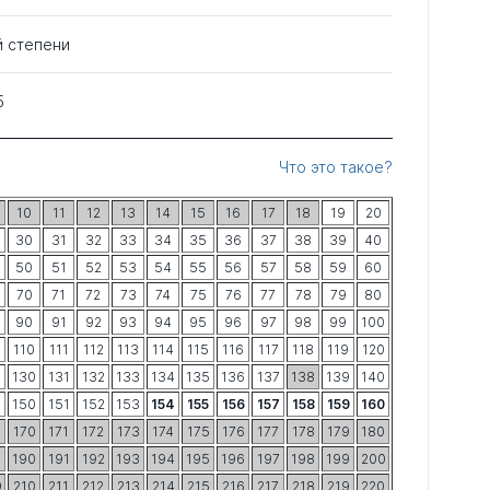
й степени
5
Что это такое?
10
11
12
13
14
15
16
17
18
19
20
30
31
32
33
34
35
36
37
38
39
40
50
51
52
53
54
55
56
57
58
59
60
70
71
72
73
74
75
76
77
78
79
80
90
91
92
93
94
95
96
97
98
99
100
9
110
111
112
113
114
115
116
117
118
119
120
9
130
131
132
133
134
135
136
137
138
139
140
9
150
151
152
153
154
155
156
157
158
159
160
9
170
171
172
173
174
175
176
177
178
179
180
9
190
191
192
193
194
195
196
197
198
199
200
9
210
211
212
213
214
215
216
217
218
219
220