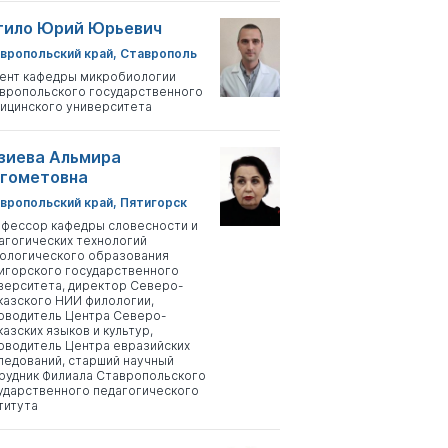
тило Юрий Юрьевич
вропольский край, Ставрополь
ент кафедры микробиологии
вропольского государственного
ицинского университета
зиева Альмира
гометовна
вропольский край, Пятигорск
фессор кафедры словесности и
агогических технологий
ологического образования
игорского государственного
верситета, директор Северо-
казского НИИ филологии,
оводитель Центра Северо-
казских языков и культур,
оводитель Центра евразийских
ледований, старший научный
рудник Филиала Ставропольского
ударственного педагогического
титута