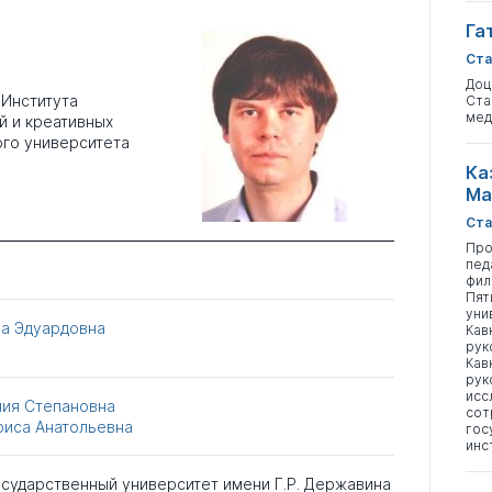
Га
Ста
Доц
 Института
Ста
мед
й и креативных
ого университета
Ка
Ма
Ста
Про
пед
фил
Пят
уни
на Эдуардовна
Кав
рук
Кав
рук
исс
ия Степановна
сот
риса Анатольевна
гос
инс
сударственный университет имени Г.Р. Державина