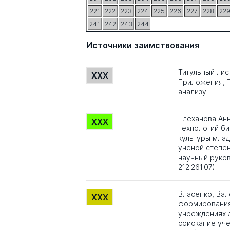
221
222
223
224
225
226
227
228
22
241
242
243
244
Источники заимствования
Титульный лис
XXX
Приложения, Т
анализу
Плеханова Анн
XXX
технологий б
культуры млад
ученой степени
научный руков
212.261.07)
Власенко, Ва
XXX
формирования
учреждениях 
соискание уче