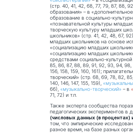
«библиотерапии»
– в «социализац
(стр. 40, 41, 42, 68, 77, 79, 87, 88, 
образования» – в «дополнительно
образование в социально-культурной
«познавательной культуры младши
творческую культуру младших шко
школьников» (стр. 41, 42, 48, 67, 
младших школьников на основе исп
«социализацию младших школьнико
«социализацию младших школьнико
средствами социально-культурной де
85, 86, 87, 88, 89, 91, 92, 93, 94, 98,
156, 158, 159, 160, 161); прилагат
творческий» (стр. 68, 69, 78, 82, 85, 
140, 146, 147, 155, 159),
«музыкальны
66),
«музыкально-творческий»
– в
71, 72) и т.п.
Также эксперта сообщества пораз
педагогических экспериментов в д
(числовых данных (в процентах) 
том, что эмпирические исследован
разное время, на базе разных орга