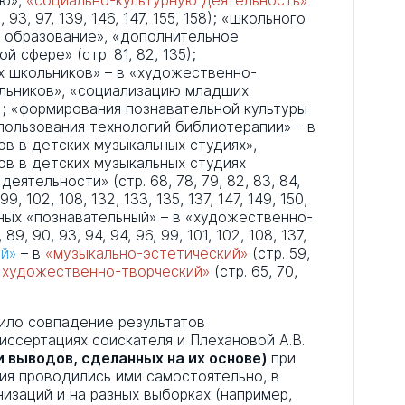
ию»,
«социально-культурную деятельность»
92, 93, 97, 139, 146, 147, 155, 158); «школьного
е образование», «дополнительное
 сфере» (стр. 81, 82, 135);
х школьников» – в «художественно-
льников», «социализацию младших
92); «формирования познавательной культуры
ользования технологий библиотерапии» – в
в в детских музыкальных студиях»,
в в детских музыкальных студиях
ятельности» (стр. 68, 78, 79, 82, 83, 84,
 99, 102, 108, 132, 133, 135, 137, 147, 149, 150,
ельных «познавательный» – в «художественно-
89, 90, 93, 94, 94, 96, 99, 101, 102, 108, 137,
й»
– в
«музыкально-эстетический»
(стр. 59,
«художественно-творческий»
(стр. 65, 70,
ило совпадение результатов
иссертациях соискателя и Плехановой А.В.
и выводов, сделанных на их основе)
при
ия проводились ими самостоятельно, в
низаций и на разных выборках (например,