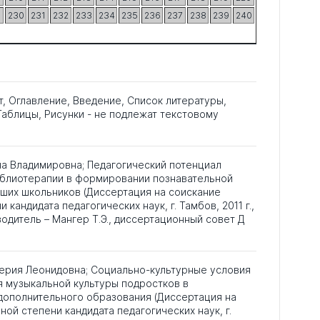
9
230
231
232
233
234
235
236
237
238
239
240
т, Оглавление, Введение, Список литературы,
аблицы, Рисунки - не подлежат текстовому
а Владимировна; Педагогический потенциал
иблиотерапии в формировании познавательной
ших школьников (Диссертация на соискание
 кандидата педагогических наук, г. Тамбов, 2011 г.,
одитель – Мангер Т.Э., диссертационный совет Д
лерия Леонидовна; Социально-культурные условия
 музыкальной культуры подростков в
дополнительного образования (Диссертация на
ной степени кандидата педагогических наук, г.