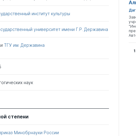
Ал
Даг
ударственный институт культуры
Зав
учр
"Ин
сударственный университет имени Г.Р. Державина
пре
Авт
ри
ТГУ им. Державина
1
5
гогических наук
ной степени
приказ Минобрнауки России