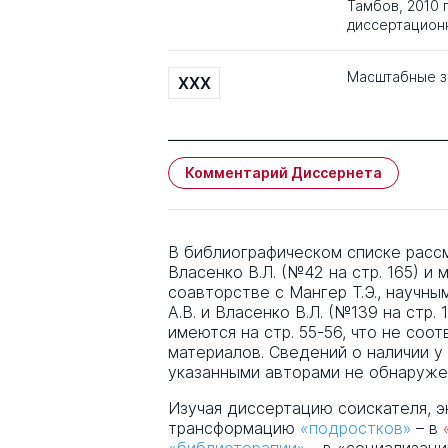
Тамбов, 2010 г
диссертационн
Масштабные з
XXX
Комментарий Диссернета
В библиографическом списке расс
Власенко В.Л. (№42 на стр. 165) и 
соавторстве с Мангер Т.Э., научн
А.В. и Власенко В.Л. (№139 на стр. 
имеются на стр. 55-56, что не со
материалов. Сведений о наличии у
указанными авторами не обнаруже
Изучая диссертацию соискателя, 
трансформацию
«подростков»
– в