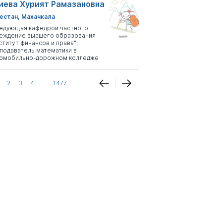
иева Хурият Рамазановна
естан, Махачкала
едующая кафедрой частного
еждение высшего образования
ститут финансов и права";
подаватель математики в
омобильно-дорожном колледже
2
3
4
...
1477