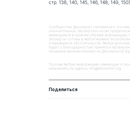
стр. 138, 140, 145, 146, 148, 149, 150)
Сообщество Диссернет напоминает, что ника
окончательной. Экспертиза носит предполож
имеющемся в наличии объеме информации, п
Эксперты готовы в любой момент возобнови
открывшихся обстоятельств. Любая дополнит
будет с благодарностью принята и проверена
проверки (мнения экспертов Диссернета) б
Просим любую информацию, имеющую отноше
направлять по адресу info@dissernet.org
Поделиться