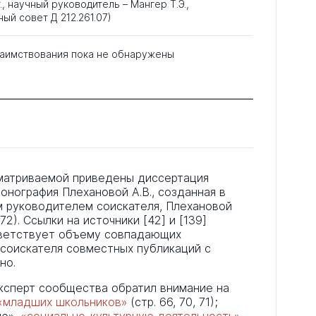
., научный руководитель – Мангер Т.Э.,
ый совет Д 212.261.07)
аимствования пока не обнаружены
матриваемой приведены диссертация
монография Плехановой А.В., созданная в
ым руководителем соискателя, Плехановой
172). Ссылки на источники [42] и [139]
ответствует объему совпадающих
 соискателя совместных публикаций с
но.
эксперт сообщества обратил внимание на
«младших школьников»
(стр. 66, 70, 71);