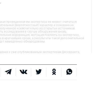
.
кая проведенная им экспертиза не может считаться
ительный (вероятностный) характер и основана на
олученной исключительно из открытых источников.
ть исследования в случае обнаружения вновь
ельная информация, могущая повлиять на экспертизу,
 в кратчайшие сроки, а результаты такой дополнительной
удут немедленно обнародованы.
ние к уже опубликованным экспертизам Диссернета,