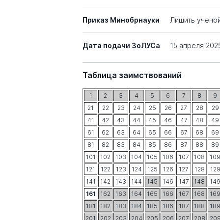
Приказ Минобрнауки
Лишить учено
Дата подачи ЗоЛУСа
15 апреля 202
Таблица заимствований
1
2
3
4
5
6
7
8
9
21
22
23
24
25
26
27
28
29
41
42
43
44
45
46
47
48
49
61
62
63
64
65
66
67
68
69
81
82
83
84
85
86
87
88
89
101
102
103
104
105
106
107
108
10
121
122
123
124
125
126
127
128
12
141
142
143
144
145
146
147
148
14
161
162
163
164
165
166
167
168
16
181
182
183
184
185
186
187
188
18
201
202
203
204
205
206
207
208
20