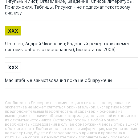
Титульный лист, Оглавление, Введение, Список литературы,
Приложения, Таблицы, Рисунки - не подлежат текстовому
анализу
XXX
Яковлев, Андрей Яковлевич; Кадровый резерв как элемент
системы работы с персоналом (Диссертация 2006)
XXX
Масштабные заимствования пока не обнаружены
Сообщество Диссернет напоминает, что никакая проведенная им
экспертиза не может считаться окончательной. Экспертиза носит
предположительный (вероятностный) характер и основана на
имеющемся в наличии объеме информации, полученной исключитель
из открытых источников. Эксперты готовы в любой момент
возобновить исследования в случае обнаружения вновь открывшихс
обстоятельств. Любая дополнительная информация, могущая повлия
на экспертизу, будет с благодарностью принята и проверена в
кратчайшие сроки, а результаты такой дополнительной проверки