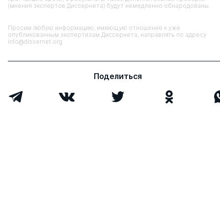
(мнения экспертов Диссернета) будут немедленно обнародованы.
Просим любую информацию, имеющую отношение к уже
опубликованным экспертизам Диссернета, направлять по адресу
info@dissernet.org
Поделиться