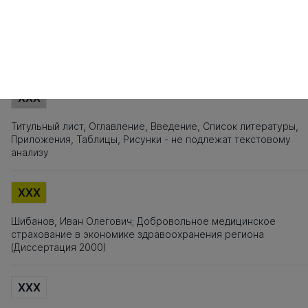
201
202
203
204
205
206
207
208
209
210
211
212
213
214
215
221
222
223
224
225
226
Источники заимствования
XXX
Титульный лист, Оглавление, Введение, Список литературы,
Приложения, Таблицы, Рисунки - не подлежат текстовому
анализу
XXX
Шибанов, Иван Олегович; Добровольное медицинское
страхование в экономике здравоохранения региона
(Диссертация 2000)
XXX