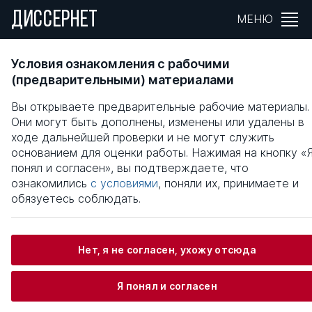
ДИССЕРНЕТ
МЕНЮ
ФОРМИРОВАНИЕ И РАЗВИТИЕ
Условия ознакомления с рабочими
ПРЕДПРИНИМАТЕЛЬСКИХ СТРУКТУР В
(предварительными) материалами
СФЕРЕ ЗДРАВООХРАНЕНИЯ
Вы открываете предварительные рабочие материалы.
Они могут быть дополнены, изменены или удалены в
Общая информация
ходе дальнейшей проверки и не могут служить
основанием для оценки работы. Нажимая на кнопку «
понял и согласен», вы подтверждаете, что
Михайлова Галина Николаевна
ознакомились
с условиями
, поняли их, принимаете и
обязуетесь соблюдать.
Информация о защите
Нет, я не согласен, ухожу отсюда
Научный консультант / Научный руководитель
Я понял и согласен
Киселев Сергей Владимирович