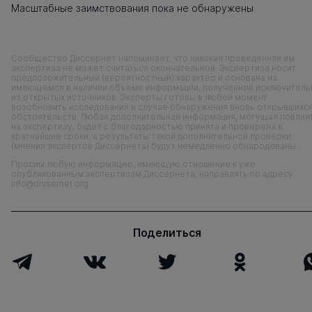
Масштабные заимствования пока не обнаружены
Сообщество Диссернет напоминает, что никакая проведенная им
экспертиза не может считаться окончательной. Экспертиза носит
предположительный (вероятностный) характер и основана на
имеющемся в наличии объеме информации, полученной исключитель
из открытых источников. Эксперты готовы в любой момент
возобновить исследования в случае обнаружения вновь открывшихс
обстоятельств. Любая дополнительная информация, могущая повлия
на экспертизу, будет с благодарностью принята и проверена в
кратчайшие сроки, а результаты такой дополнительной проверки
(мнения экспертов Диссернета) будут немедленно обнародованы.
Просим любую информацию, имеющую отношение к уже
опубликованным экспертизам Диссернета, направлять по адресу
info@dissernet.org
Поделиться