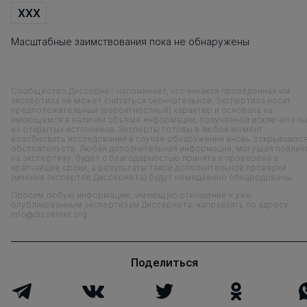
XXX
Масштабные заимствования пока не обнаружены
Сообщество Диссернет напоминает, что никакая проведенная им
экспертиза не может считаться окончательной. Экспертиза носит
предположительный (вероятностный) характер и основана на
имеющемся в наличии объеме информации, полученной исключитель
из открытых источников. Эксперты готовы в любой момент
возобновить исследования в случае обнаружения вновь открывшихс
обстоятельств. Любая дополнительная информация, могущая повлия
на экспертизу, будет с благодарностью принята и проверена в
кратчайшие сроки, а результаты такой дополнительной проверки
(мнения экспертов Диссернета) будут немедленно обнародованы.
Просим любую информацию, имеющую отношение к уже
опубликованным экспертизам Диссернета, направлять по адресу
info@dissernet.org
Поделиться