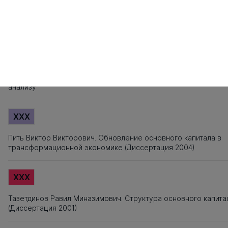
Источники заимствования
XXX
Титульный лист, Оглавление, Введение, Список литературы,
Приложения, Таблицы, Рисунки - не подлежат текстовому
анализу
XXX
Пить Виктор Викторович. Обновление основного капитала в
трансформационной экономике (Диссертация 2004)
XXX
Тазетдинов Равил Миназимович. Структура основного капита
(Диссертация 2001)