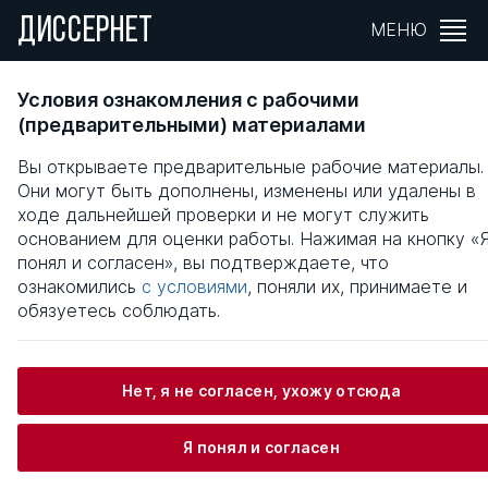
ДИССЕРНЕТ
МЕНЮ
Износ потребительной стоимости основног
Условия ознакомления с рабочими
капитала
(предварительными) материалами
Вы открываете предварительные рабочие материалы.
Общая информация
Они могут быть дополнены, изменены или удалены в
ходе дальнейшей проверки и не могут служить
основанием для оценки работы. Нажимая на кнопку «
Мингалиев Рафик Рахимович
понял и согласен», вы подтверждаете, что
ознакомились
с условиями
, поняли их, принимаете и
обязуетесь соблюдать.
Информация о защите
Нет, я не согласен, ухожу отсюда
Научный консультант / Научный руководитель
Андреев Станислав Иванович
Я понял и согласен