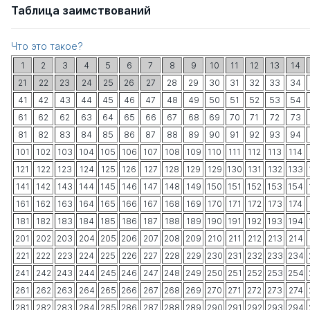
Таблица заимствований
Что это такое?
1
2
3
4
5
6
7
8
9
10
11
12
13
14
21
22
23
24
25
26
27
28
29
30
31
32
33
34
41
42
43
44
45
46
47
48
49
50
51
52
53
54
61
62
62
63
64
65
66
67
68
69
70
71
72
73
81
82
83
84
85
86
87
88
89
90
91
92
93
94
101
102
103
104
105
106
107
108
109
110
111
112
113
114
121
122
123
124
125
126
127
128
129
129
130
131
132
133
141
142
143
144
145
146
147
148
149
150
151
152
153
154
161
162
163
164
165
166
167
168
169
170
171
172
173
174
181
182
183
184
185
186
187
188
189
190
191
192
193
194
201
202
203
204
205
206
207
208
209
210
211
212
213
214
221
222
223
224
225
226
227
228
229
230
231
232
233
234
241
242
243
244
245
246
247
248
249
250
251
252
253
254
261
262
263
264
265
266
267
268
269
270
271
272
273
274
281
282
283
284
285
286
287
288
289
290
291
292
293
294