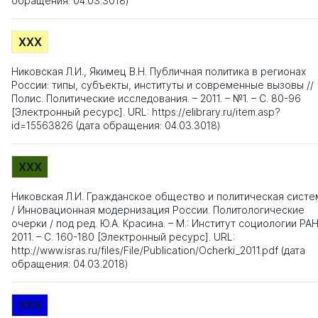
обращения: 04.03.3018)
XXX
Никовская Л.И., Якимец В.Н. Публичная политика в регионах
России: типы, субъекты, институты и современные вызовы //
Полис. Политические исследования. – 2011. – №1. – С. 80-96
[Электронный ресурс]. URL: https://elibrary.ru/item.asp?
id=15563826 (дата обращения: 04.03.3018)
XXX
Никовская Л.И. Гражданское общество и политическая систе
/ Инновационная модернизация России. Политологические
очерки / под ред. Ю.А. Красина. – М.: Институт социологии РАН
2011. – С. 160-180 [Электронный ресурс]. URL:
http://www.isras.ru/files/File/Publication/Ocherki_2011.pdf (дата
обращения: 04.03.2018)
XXX