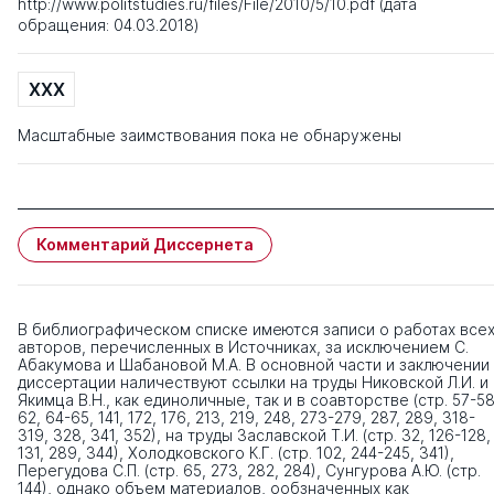
http://www.politstudies.ru/files/File/2010/5/10.pdf (дата
обращения: 04.03.2018)
XXX
Масштабные заимствования пока не обнаружены
Комментарий Диссернета
В библиографическом списке имеются записи о работах все
авторов, перечисленных в Источниках, за исключением С.
Абакумова и Шабановой М.А. В основной части и заключении
диссертации наличествуют ссылки на труды Никовской Л.И. и
Якимца В.Н., как единоличные, так и в соавторстве (стр. 57-58
62, 64-65, 141, 172, 176, 213, 219, 248, 273-279, 287, 289, 318-
319, 328, 341, 352), на труды Заславской Т.И. (стр. 32, 126-128,
131, 289, 344), Холодковского К.Г. (стр. 102, 244-245, 341),
Перегудова С.П. (стр. 65, 273, 282, 284), Сунгурова А.Ю. (стр.
144), однако объем материалов, ообзначенных как