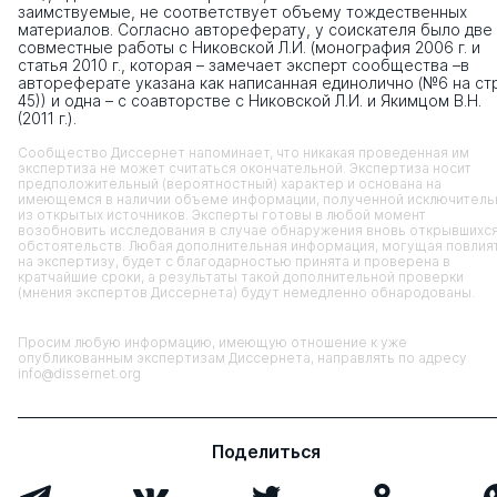
заимствуемые, не соответствует объему тождественных
материалов. Согласно автореферату, у соискателя было две
совместные работы с Никовской Л.И. (монография 2006 г. и
статья 2010 г., которая – замечает эксперт сообщества –в
автореферате указана как написанная единолично (№6 на стр
45)) и одна – с соавторстве с Никовской Л.И. и Якимцом В.Н.
(2011 г.).
Сообщество Диссернет напоминает, что никакая проведенная им
экспертиза не может считаться окончательной. Экспертиза носит
предположительный (вероятностный) характер и основана на
имеющемся в наличии объеме информации, полученной исключитель
из открытых источников. Эксперты готовы в любой момент
возобновить исследования в случае обнаружения вновь открывшихс
обстоятельств. Любая дополнительная информация, могущая повлия
на экспертизу, будет с благодарностью принята и проверена в
кратчайшие сроки, а результаты такой дополнительной проверки
(мнения экспертов Диссернета) будут немедленно обнародованы.
Просим любую информацию, имеющую отношение к уже
опубликованным экспертизам Диссернета, направлять по адресу
info@dissernet.org
Поделиться