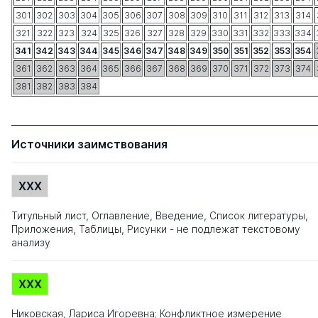
301
302
303
304
305
306
307
308
309
310
311
312
313
314
321
322
323
324
325
326
327
328
329
330
331
332
333
334
341
342
343
344
345
346
347
348
349
350
351
352
353
354
361
362
363
364
365
366
367
368
369
370
371
372
373
374
381
382
383
384
Источники заимствования
XXX
Титульный лист, Оглавление, Введение, Список литературы,
Приложения, Таблицы, Рисунки - не подлежат текстовому
анализу
XXX
Никовская, Лариса Игоревна; Конфликтное измерение