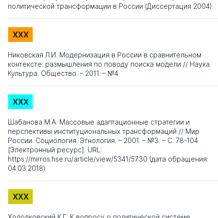
политической трансформации в России (Диссертация 2004)
XXX
Никовская Л.И. Модернизация в России в сравнительном
контексте: размышления по поводу поиска модели // Наука.
Культура. Общество. – 2011. – №4
XXX
Шабанова М.А. Массовые адаптационные стратегии и
перспективы институциональных трансформаций // Мир
России. Социология. Этнология. – 2001. – №3. – С. 78-104
[Электронный ресурс]. URL:
https://mirros.hse.ru/article/view/5341/5730 (дата обращения:
04.03.2018)
XXX
Холодковский К.Г. К вопросу о политической системе