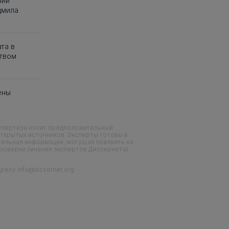
нии
дмила
та в
твом
ены
кспертиза носит предположительный
ткрытых источников. Эксперты готовы в
тельная информация, могущая повлиять на
проверки (мнения экспертов Диссернета)
есу info@dissernet.org