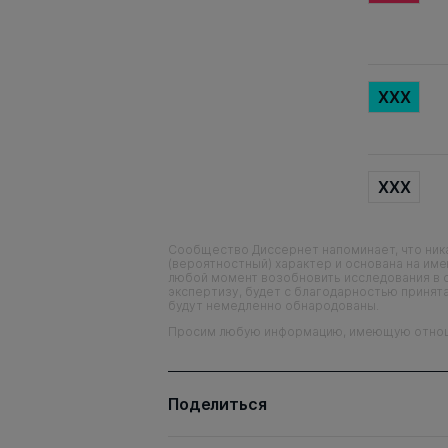
XXX
XXX
Сообщество Диссернет напоминает, что ника
(вероятностный) характер и основана на им
любой момент возобновить исследования в 
экспертизу, будет с благодарностью принята
будут немедленно обнародованы.
Просим любую информацию, имеющую отношен
Поделиться