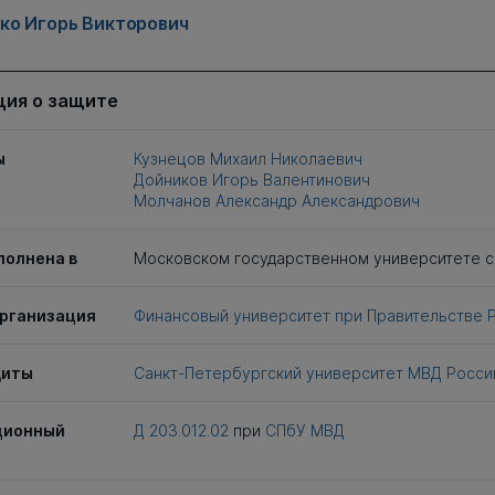
ко Игорь Викторович
ия о защите
ы
Кузнецов Михаил Николаевич
Дойников Игорь Валентинович
Молчанов Александр Александрович
полнена в
Московском государственном университете 
рганизация
Финансовый университет при Правительстве 
щиты
Санкт-Петербургский университет МВД Росси
ционный
Д 203.012.02
при
СПбУ МВД