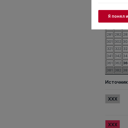
201
202
20
221
222
22
Я понял 
241
242
24
261
262
26
281
282
28
301
302
30
321
322
32
341
342
34
361
362
36
381
382
38
Источник
XXX
XXX