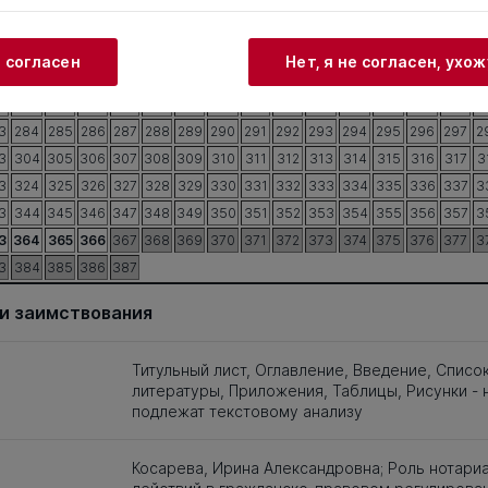
3
204
205
206
207
208
209
210
211
212
213
214
215
216
217
2
3
224
225
226
227
228
229
230
231
232
233
234
235
236
237
2
и согласен
Нет, я не согласен, ухо
3
244
245
246
247
248
249
250
251
252
253
254
255
256
257
2
3
264
265
266
267
268
269
270
271
272
273
274
275
276
277
2
3
284
285
286
287
288
289
290
291
292
293
294
295
296
297
2
3
304
305
306
307
308
309
310
311
312
313
314
315
316
317
3
3
324
325
326
327
328
329
330
331
332
333
334
335
336
337
3
3
344
345
346
347
348
349
350
351
352
353
354
355
356
357
3
3
364
365
366
367
368
369
370
371
372
373
374
375
376
377
3
3
384
385
386
387
и заимствования
Титульный лист, Оглавление, Введение, Списо
литературы, Приложения, Таблицы, Рисунки - 
подлежат текстовому анализу
Косарева, Ирина Александровна; Роль нотари