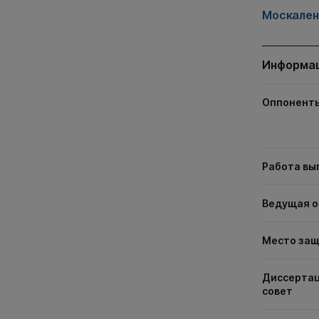
Москален
Информац
Оппонент
Работа вы
Ведущая о
Место за
Диссерта
совет