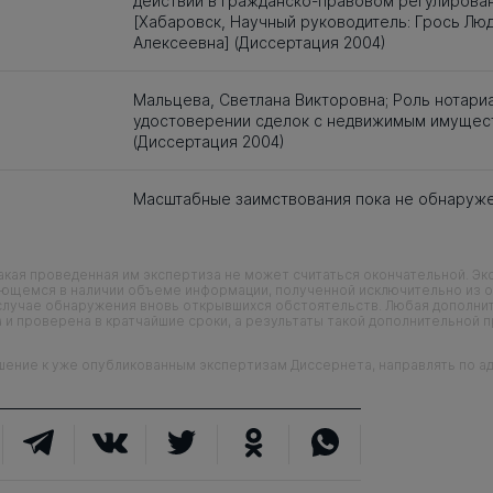
действий в гражданско-правовом регулирова
[Хабаровск, Научный руководитель: Грось Лю
Алексеевна] (Диссертация 2004)
Мальцева, Светлана Викторовна; Роль нотариа
удостоверении сделок с недвижимым имущес
(Диссертация 2004)
Масштабные заимствования пока не обнаруж
кая проведенная им экспертиза не может считаться окончательной. Э
еющемся в наличии объеме информации, полученной исключительно из о
случае обнаружения вновь открывшихся обстоятельств. Любая дополни
 и проверена в кратчайшие сроки, а результаты такой дополнительной 
ие к уже опубликованным экспертизам Диссернета, направлять по адр