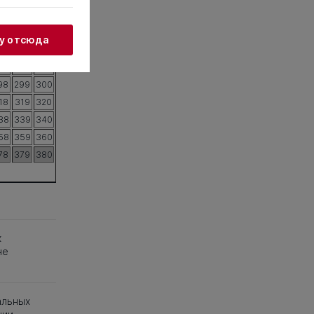
18
219
220
38
239
240
жу отсюда
58
259
260
78
279
280
98
299
300
18
319
320
38
339
340
58
359
360
78
379
380
к
не
альных