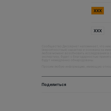
XXX
XXX
Сообщество Диссернет напоминает, что ника
(вероятностный) характер и основана на им
любой момент возобновить исследования в 
экспертизу, будет с благодарностью принята
будут немедленно обнародованы.
Просим любую информацию, имеющую отношен
Поделиться