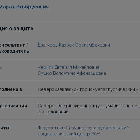
Марат Эльбрусович
ия о защите
онсультант /
Дзагкоев Казбек Сосламбекович
уководитель
ы
Черняк Евгения Михайловна
Сушко Валентина Афанасьевна
полнена в
СевероКавказский горно-металлургический и
рганизация
Северо-Осетинский институт гуманитарных и 
исследований
щиты
Федеральный научно-исследовательский
социологический центр РАН