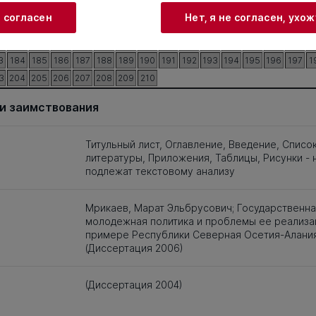
3
124
125
126
127
128
129
130
131
132
133
134
135
136
137
1
и согласен
Нет, я не согласен, ухо
3
144
145
146
147
148
149
150
151
152
153
154
155
156
157
1
3
164
165
166
167
168
169
170
171
172
173
174
175
176
177
1
3
184
185
186
187
188
189
190
191
192
193
194
195
196
197
1
3
204
205
206
207
208
209
210
и заимствования
Титульный лист, Оглавление, Введение, Списо
литературы, Приложения, Таблицы, Рисунки - 
подлежат текстовому анализу
Мрикаев, Марат Эльбрусович; Государственна
молодежная политика и проблемы ее реализац
примере Республики Северная Осетия-Алани
(Диссертация 2006)
(Диссертация 2004)