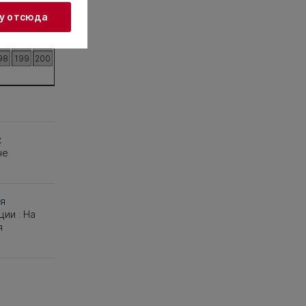
38
139
140
жу отсюда
58
159
160
78
179
180
98
199
200
к
не
я
ии : На
я