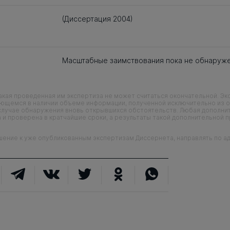
(Диссертация 2004)
Масштабные заимствования пока не обнаруж
кая проведенная им экспертиза не может считаться окончательной. Э
еющемся в наличии объеме информации, полученной исключительно из о
случае обнаружения вновь открывшихся обстоятельств. Любая дополни
 и проверена в кратчайшие сроки, а результаты такой дополнительной 
ие к уже опубликованным экспертизам Диссернета, направлять по адр