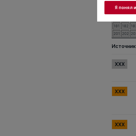
121
122
12
Я понял 
141
142
14
161
162
16
181
182
18
201
202
20
Источник
XXX
XXX
XXX