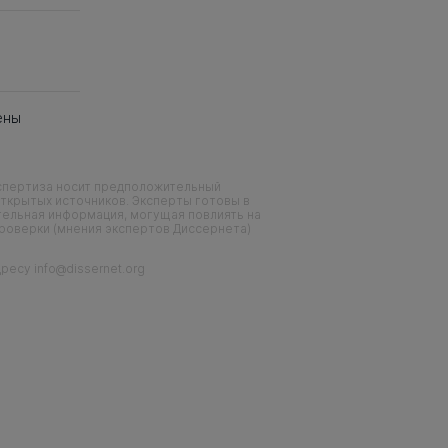
ены
кспертиза носит предположительный
ткрытых источников. Эксперты готовы в
тельная информация, могущая повлиять на
проверки (мнения экспертов Диссернета)
есу info@dissernet.org