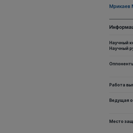
Мрикаев 
Информац
Научный к
Научный р
Оппонент
Работа вы
Ведущая о
Место за