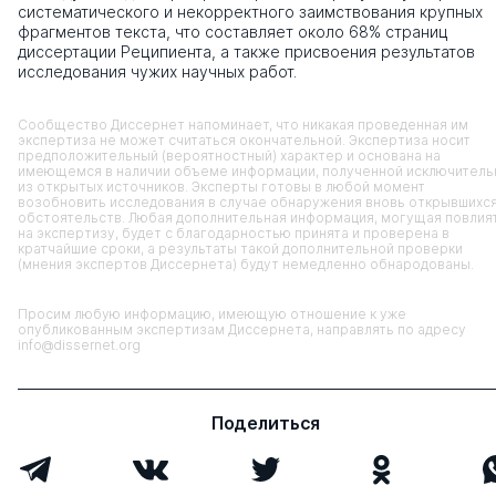
систематического и некорректного заимствования крупных
фрагментов текста, что составляет около 68% страниц
диссертации Реципиента, а также присвоения результатов
исследования чужих научных работ.
Сообщество Диссернет напоминает, что никакая проведенная им
экспертиза не может считаться окончательной. Экспертиза носит
предположительный (вероятностный) характер и основана на
имеющемся в наличии объеме информации, полученной исключитель
из открытых источников. Эксперты готовы в любой момент
возобновить исследования в случае обнаружения вновь открывшихс
обстоятельств. Любая дополнительная информация, могущая повлия
на экспертизу, будет с благодарностью принята и проверена в
кратчайшие сроки, а результаты такой дополнительной проверки
(мнения экспертов Диссернета) будут немедленно обнародованы.
Просим любую информацию, имеющую отношение к уже
опубликованным экспертизам Диссернета, направлять по адресу
info@dissernet.org
Поделиться