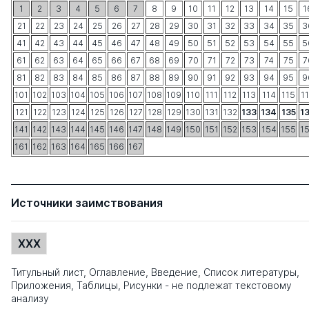
1
2
3
4
5
6
7
8
9
10
11
12
13
14
15
1
21
22
23
24
25
26
27
28
29
30
31
32
33
34
35
3
41
42
43
44
45
46
47
48
49
50
51
52
53
54
55
5
61
62
63
64
65
66
67
68
69
70
71
72
73
74
75
7
81
82
83
84
85
86
87
88
89
90
91
92
93
94
95
9
101
102
103
104
105
106
107
108
109
110
111
112
113
114
115
1
121
122
123
124
125
126
127
128
129
130
131
132
133
134
135
1
141
142
143
144
145
146
147
148
149
150
151
152
153
154
155
1
161
162
163
164
165
166
167
Источники заимствования
XXX
Титульный лист, Оглавление, Введение, Список литературы,
Приложения, Таблицы, Рисунки - не подлежат текстовому
анализу