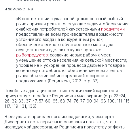
и заменяет на
«В соответствии с указанной целью оптовый рыбный
рынок призван решать следующие задачи: обеспечени
снабжения потребителей качественными
продуктами
;
предоставление всем производителям возможности
устойчивого входа на конкурентный рынок;
обеспечение единого обустроенною места для
осуществления сделок по купле-продаже
рыбопродуктов
; создание новых рабочих мест,
уменьшение оттока населения из сельской местности;
упрощение и ускорение процесса движения товара к
конечному потребителю; обеспечение всех агентов
рынка объективной информацией о спросе и
предложении.» (Реципиент, 2013; стр. 37).
Подобные адаптации носят систематический характер и
присутствует в работе Реципиента многократно (стр. 23–24,
26, 32-33, 37-47, 57-60, 65, 68–74, 76-77, 90-94, 98-100, 111-115
117, 119–131, 136).
В результате проведённого исследования, у эксперта
Диссернета есть серьёзные основания полагать, что в
исследуемой диссертации Реципиента присутствуют факты