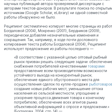
научных публикаций автора проверяемой диссертации с
авторами текстов-доноров. В результате поиска по открыты
источникам (Google Scholar, eLibrary) ни одной совместной
работы обнаружено не было.
Реципиент систематично копирует многие страницы из рабо
Богдаловой (2004), Мокренко (2001), Бердников (2009),
периодически добавляя незначительные изменения и
сокращения. Так, например, в ходе почти дословного
копирования текста работы Богдаловой (2004), Реципиент
использует предложение из работы последнего —
«В соответствии с указанной целью оптовый рыбный
рынок призван решать следующие задачи: обеспечени
снабжения потребителей качественными
товарами
:
предоставление всем производителям возможности
устойчивого выхода на конкурентный рынок;
обеспечение единого обустроенного места для
осуществления сделок по купле-продаже
рыботоваро
создание новых рабочих мест, уменьшение оттока
населения из сельской местности; упрощение и
ускорение процесса движения товара к конечному
потребителю; обеспечение всех агентов рынка
объективной информацией о спросе и предложении.»
(Богдалова, 2004; стр. 14) —