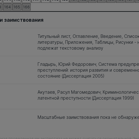
3
164
165
166
и заимствования
Титульный лист, Оглавление, Введение, Списо
литературы, Приложения, Таблицы, Рисунки - 
подлежат текстовому анализу
Гладырь, Юрий Федорович; Система предупр
преступлений: история развития и современн
состояние (Диссертация 2005)
Акутаев, Расул Магомедович; Криминологичес
латентной преступности (Диссертация 1999)
Масштабные заимствования пока не обнаруж
кая проведенная им экспертиза не может считаться окончательной. Э