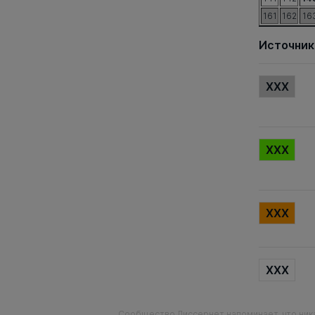
161
162
16
Источник
XXX
XXX
XXX
XXX
Сообщество Диссернет напоминает, что ника