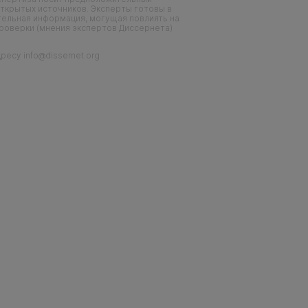
ткрытых источников. Эксперты готовы в
тельная информация, могущая повлиять на
проверки (мнения экспертов Диссернета)
есу info@dissernet.org