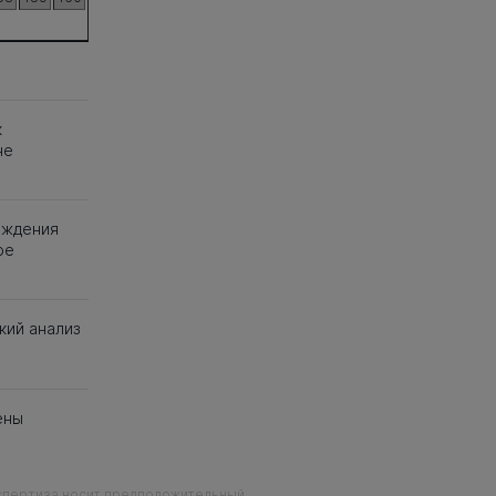
к
не
еждения
ое
кий анализ
ены
кспертиза носит предположительный