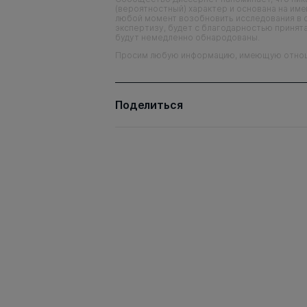
(вероятностный) характер и основана на им
любой момент возобновить исследования в 
экспертизу, будет с благодарностью принята
будут немедленно обнародованы.
Просим любую информацию, имеющую отношен
Поделиться