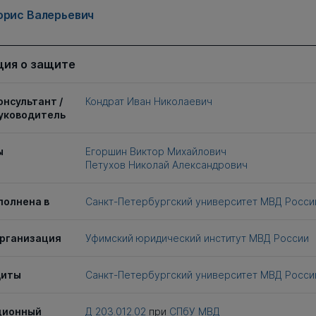
орис Валерьевич
ия о защите
онсультант /
Кондрат Иван Николаевич
уководитель
ы
Егоршин Виктор Михайлович
Петухов Николай Александрович
полнена в
Санкт-Петербургский университет МВД Росси
рганизация
Уфимский юридический институт МВД России
щиты
Санкт-Петербургский университет МВД Росси
ционный
Д 203.012.02
при
СПбУ МВД