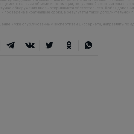
еющемся в наличии объеме информации, полученной исключительно из о
случае обнаружения вновь открывшихся обстоятельств. Любая дополни
 и проверена в кратчайшие сроки, а результаты такой дополнительной 
ие к уже опубликованным экспертизам Диссернета, направлять по адр