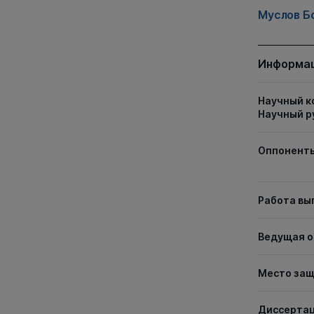
Муслов Б
Информац
Научный к
Научный р
Оппонент
Работа вы
Ведущая о
Место за
Диссерта