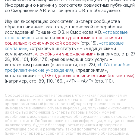
Информации о наличии у соискателя совместных публикаций
со Сморчковым А.В. или Грищенко О.В. не обнаружено.
Изучая диссертацию соискателя, эксперт сообщества
обратил внимание, как в ходе творческой переработки
исследований Грищенко О.В. и Сморчкова А.В.
«страховые
отношения»
становятся
«конкурентными отношениями в
социально-экономической сфере»
(стр. 15),
«страховые
компании»
, «страховые институты» – «медицинскими
компаниями»,
«лечебными учреждениями»
(например, стр. 27
28, 100, 101, 169, 171), «рынок медицинских услуг» –
«страховым рынком» (в частности, стр. 23),
«ЛПУ» (лечебно-
профилактические учреждения)
, «предприятия»,
«страховщики» –
«ДКБ» (дорожно-клиническими больницами)
(например, стр. 89, 110, 169), «ИТ» – «АИТ» (стр. 110).
Сообщество Диссернет напоминает, что никакая проведенная им
экспертиза не может считаться окончательной. Экспертиза носит
предположительный (вероятностный) характер и основана на
имеющемся в наличии объеме информации, полученной исключитель
из открытых источников. Эксперты готовы в любой момент
возобновить исследования в случае обнаружения вновь открывшихс
обстоятельств. Любая дополнительная информация, могущая повлия
на экспертизу, будет с благодарностью принята и проверена в
кратчайшие сроки, а результаты такой дополнительной проверки
(мнения экспертов Диссернета) будут немедленно обнародованы.