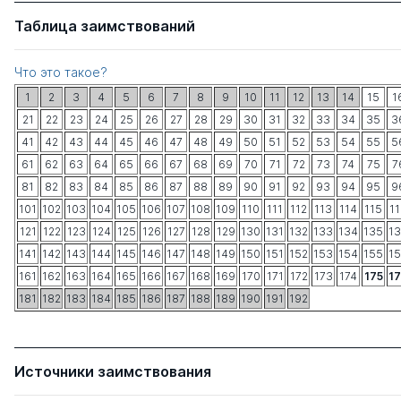
Таблица заимствований
Что это такое?
1
2
3
4
5
6
7
8
9
10
11
12
13
14
15
1
21
22
23
24
25
26
27
28
29
30
31
32
33
34
35
3
41
42
43
44
45
46
47
48
49
50
51
52
53
54
55
5
61
62
63
64
65
66
67
68
69
70
71
72
73
74
75
7
81
82
83
84
85
86
87
88
89
90
91
92
93
94
95
9
101
102
103
104
105
106
107
108
109
110
111
112
113
114
115
1
121
122
123
124
125
126
127
128
129
130
131
132
133
134
135
1
141
142
143
144
145
146
147
148
149
150
151
152
153
154
155
1
161
162
163
164
165
166
167
168
169
170
171
172
173
174
175
1
181
182
183
184
185
186
187
188
189
190
191
192
Источники заимствования