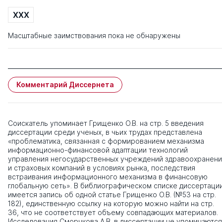
XXX
Масштабные заимствования пока не обнаружены
Комментарий Диссернета
Соискатель упоминает Грищенко О.В. на стр. 5 введения
диссертации среди ученых, в чьих трудах представлена
«проблематика, связанная с формированием механизма
информационно-финансовой адаптации технологий
управления негосударственных учреждений здравоохранени
и страховых компаний в условиях рынка, последствия
встраивания информационного механизма в финансовую
глобальную сеть». В библиографическом списке диссертаци
имеется запись об одной статье Грищенко О.В. (№53 на стр.
182), единственную ссылку на которую можно найти на стр.
36, что не соответствует объему совпадающих материалов.
Исследования Сморчкова А.В. в диссертации не упоминаются