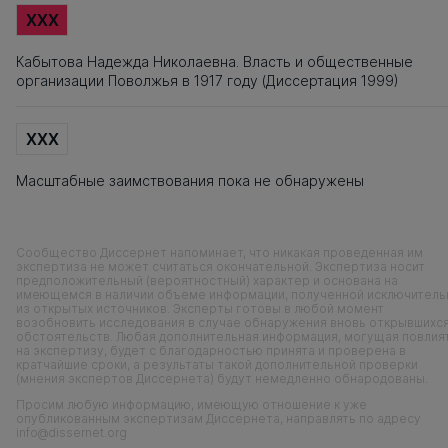
XXX
Кабытова Надежда Николаевна. Власть и общественные
организации Поволжья в 1917 году (Диссертация 1999)
XXX
Масштабные заимствования пока не обнаружены
Сообщество Диссернет напоминает, что никакая проведенная им
экспертиза не может считаться окончательной. Экспертиза носит
предположительный (вероятностный) характер и основана на
имеющемся в наличии объеме информации, полученной исключитель
из открытых источников. Эксперты готовы в любой момент
возобновить исследования в случае обнаружения вновь открывшихс
обстоятельств. Любая дополнительная информация, могущая повлия
на экспертизу, будет с благодарностью принята и проверена в
кратчайшие сроки, а результаты такой дополнительной проверки
(мнения экспертов Диссернета) будут немедленно обнародованы.
Просим любую информацию, имеющую отношение к уже
опубликованным экспертизам Диссернета, направлять по адресу
info@dissernet.org