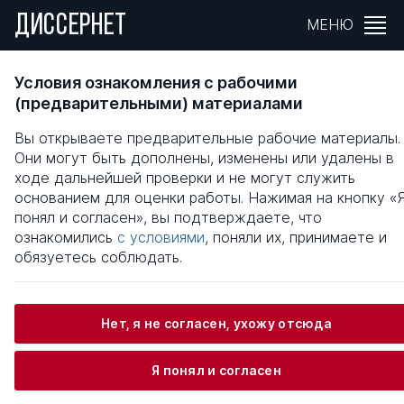
ДИССЕРНЕТ
МЕНЮ
Российское общество и провинциальная
Условия ознакомления с рабочими
власть в 1917 году
(предварительными) материалами
Вы открываете предварительные рабочие материалы.
Общая информация
Они могут быть дополнены, изменены или удалены в
ходе дальнейшей проверки и не могут служить
основанием для оценки работы. Нажимая на кнопку «
Орлов Леонид Анатольевич
понял и согласен», вы подтверждаете, что
ознакомились
с условиями
, поняли их, принимаете и
обязуетесь соблюдать.
Информация о защите
Нет, я не согласен, ухожу отсюда
Научный консультант / Научный руководитель
Шилов Андрей Иванович
Я понял и согласен