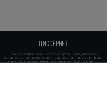
ДИССЕРНЕТ
Вольное сетевое сообщество экспертов, исследователей и
репортеров, посвящающих свой труд разоблачениям мошенников,
фальсификаторов и лжецов. Пишите нам на
info@dissernet.org.
Поддержать проект
МЫ В СОЦСЕТЯХ