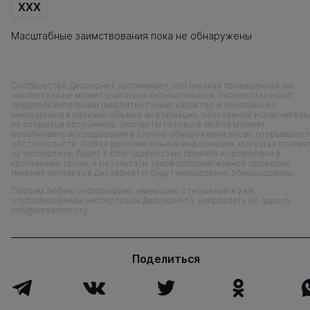
XXX
Масштабные заимствования пока не обнаружены
Сообщество Диссернет напоминает, что никакая проведенная им
экспертиза не может считаться окончательной. Экспертиза носит
предположительный (вероятностный) характер и основана на
имеющемся в наличии объеме информации, полученной исключитель
из открытых источников. Эксперты готовы в любой момент
возобновить исследования в случае обнаружения вновь открывшихс
обстоятельств. Любая дополнительная информация, могущая повлия
на экспертизу, будет с благодарностью принята и проверена в
кратчайшие сроки, а результаты такой дополнительной проверки
(мнения экспертов Диссернета) будут немедленно обнародованы.
Просим любую информацию, имеющую отношение к уже
опубликованным экспертизам Диссернета, направлять по адресу
info@dissernet.org
Поделиться