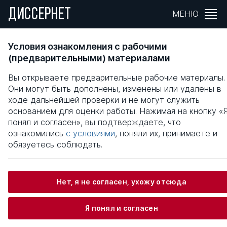
ДИССЕРНЕТ
МЕНЮ
ОСОБЕННОСТИ ГЛОБАЛИЗАЦИИ
Условия ознакомления с рабочими
НАЦИОНАЛЬНЫХ ФИНАНСОВ РОССИЙСКО
(предварительными) материалами
ФЕДЕРАЦИИ
Вы открываете предварительные рабочие материалы.
Они могут быть дополнены, изменены или удалены в
Общая информация
ходе дальнейшей проверки и не могут служить
основанием для оценки работы. Нажимая на кнопку «
понял и согласен», вы подтверждаете, что
Поликарпова Елена Николаевна
ознакомились
с условиями
, поняли их, принимаете и
обязуетесь соблюдать.
Информация о защите
Нет, я не согласен, ухожу отсюда
Научный консультант / Научный руководитель
Я понял и согласен
Пилипенко Ольга Ивановна