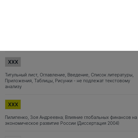
101
102
103
104
105
106
107
108
109
110
111
112
113
114
115
1
121
122
123
124
125
126
127
128
129
130
131
132
133
134
135
1
141
142
143
144
145
146
147
148
149
150
151
152
153
154
155
1
161
162
163
164
165
166
167
168
169
170
171
172
173
174
175
1
181
182
183
184
185
Источники заимствования
XXX
Титульный лист, Оглавление, Введение, Список литературы,
Приложения, Таблицы, Рисунки - не подлежат текстовому
анализу
XXX
Пилипенко, Зоя Андреевна; Влияние глобальных финансов на
экономическое развитие России (Диссертация 2004)