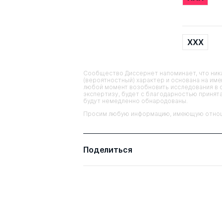
XXX
Сообщество Диссернет напоминает, что ника
(вероятностный) характер и основана на им
любой момент возобновить исследования в 
экспертизу, будет с благодарностью принята
будут немедленно обнародованы.
Просим любую информацию, имеющую отношен
Поделиться