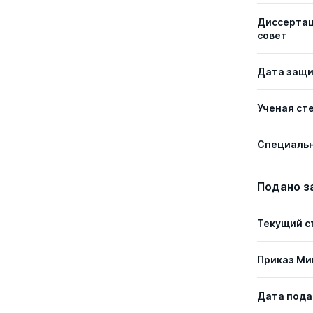
Диссерта
совет
Дата защ
Ученая ст
Специаль
Подано з
Текущий с
Приказ Ми
Дата пода