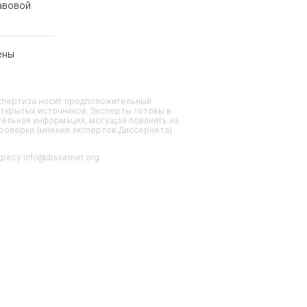
авовой
ены
кспертиза носит предположительный
ткрытых источников. Эксперты готовы в
тельная информация, могущая повлиять на
проверки (мнения экспертов Диссернета)
есу info@dissernet.org