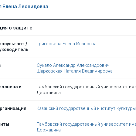
я Елена Леонидовна
ия о защите
онсультант /
Григорьева Елена Ивановна
уководитель
ы
Сукало Александр Александрович
Шарковская Наталия Владимировна
полнена в
Тамбовский государственный университет име
Державина
рганизация
Казанский государственный институт культуры
щиты
Тамбовский государственный университет име
Державина