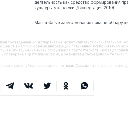
деятельность как средство формирования пр
культуры молодежи (Диссертация 2010)
Масштабные заимствования пока не обнаруж
кая проведенная им экспертиза не может считаться окончательной. Э
еющемся в наличии объеме информации, полученной исключительно из о
случае обнаружения вновь открывшихся обстоятельств. Любая дополни
 и проверена в кратчайшие сроки, а результаты такой дополнительной 
ие к уже опубликованным экспертизам Диссернета, направлять по адр