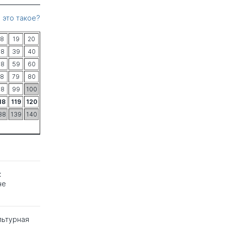
 это такое?
18
19
20
38
39
40
58
59
60
78
79
80
98
99
100
18
119
120
38
139
140
к
не
льтурная