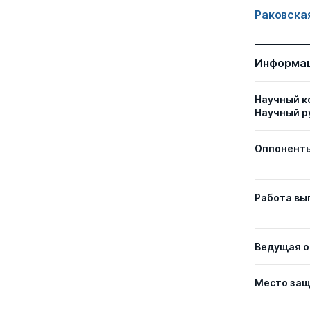
Раковска
Информац
Научный к
Научный р
Оппонент
Работа вы
Ведущая о
Место за