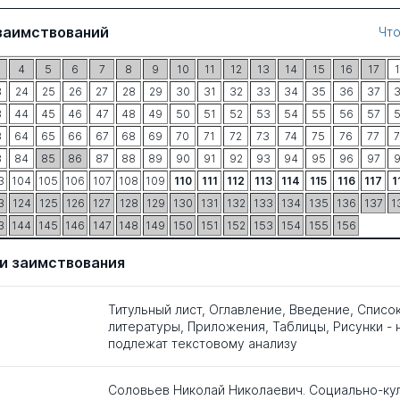
заимствований
Что
4
5
6
7
8
9
10
11
12
13
14
15
16
17
3
24
25
26
27
28
29
30
31
32
33
34
35
36
37
3
44
45
46
47
48
49
50
51
52
53
54
55
56
57
3
64
65
66
67
68
69
70
71
72
73
74
75
76
77
3
84
85
86
87
88
89
90
91
92
93
94
95
96
97
3
104
105
106
107
108
109
110
111
112
113
114
115
116
117
1
3
124
125
126
127
128
129
130
131
132
133
134
135
136
137
1
3
144
145
146
147
148
149
150
151
152
153
154
155
156
и заимствования
Титульный лист, Оглавление, Введение, Списо
литературы, Приложения, Таблицы, Рисунки - 
подлежат текстовому анализу
Соловьев Николай Николаевич. Социально-ку