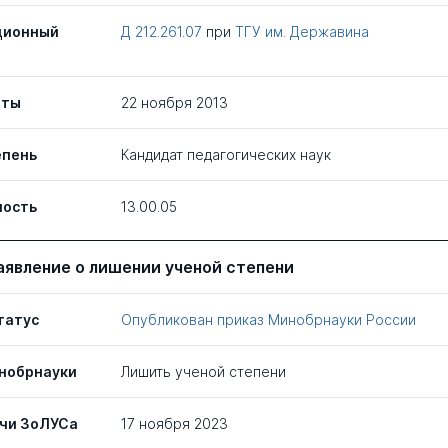
ционный
Д 212.261.07
при
ТГУ им. Державина
иты
22 ноября 2013
епень
Кандидат педагогических наук
ность
13.00.05
аявление о лишении ученой степени
татус
Опубликован приказ Минобрнауки России
нобрнауки
Лишить ученой степени
чи ЗоЛУСа
17 ноября 2023