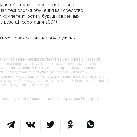
ксандр Иванович; Профессионально-
ая технология обучения как средство
 компетентности у будущих военных
в вузе (Диссертация 2004)
аимствования пока не обнаружены
кая проведенная им экспертиза не может считаться
ительный (вероятностный) характер и основана на
олученной исключительно из открытых источников.
ть исследования в случае обнаружения вновь
ельная информация, могущая повлиять на экспертизу,
 в кратчайшие сроки, а результаты такой дополнительной
удут немедленно обнародованы.
ние к уже опубликованным экспертизам Диссернета,