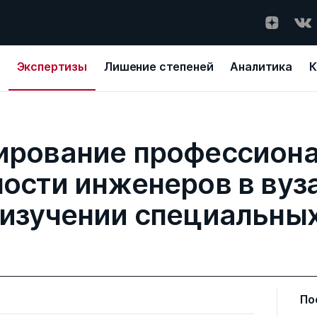
Экспертизы
Лишение степеней
Аналитика
К
рование профессион
ости инженеров в вуз
 изучении специальны
По