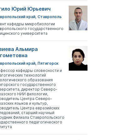
тило Юрий Юрьевич
вропольский край, Ставрополь
ент кафедры микробиологии
вропольского государственного
ицинского университета
зиева Альмира
гометовна
вропольский край, Пятигорск
фессор кафедры словесности и
агогических технологий
ологического образования
игорского государственного
верситета, директор Северо-
казского НИИ филологии,
оводитель Центра Северо-
казских языков и культур,
оводитель Центра евразийских
ледований, старший научный
рудник Филиала Ставропольского
ударственного педагогического
титута