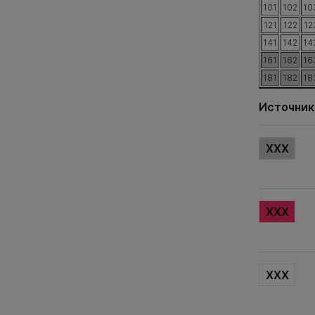
101
102
10
121
122
12
141
142
14
161
162
16
181
182
18
Источник
XXX
XXX
XXX