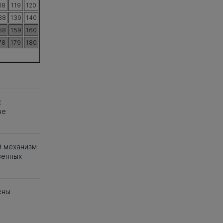
18
119
120
38
139
140
58
159
160
78
179
180
к
не
й механизм
венных
ены