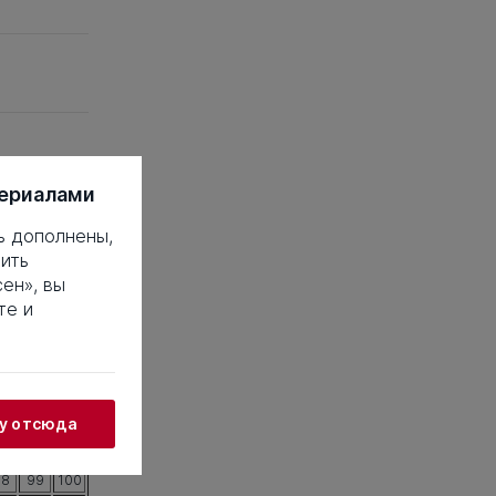
териалами
ь дополнены,
ить
ен», вы
те и
 это такое?
18
19
20
38
39
40
жу отсюда
58
59
60
78
79
80
98
99
100