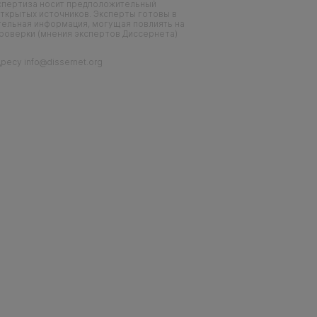
кспертиза носит предположительный
ткрытых источников. Эксперты готовы в
тельная информация, могущая повлиять на
проверки (мнения экспертов Диссернета)
есу info@dissernet.org