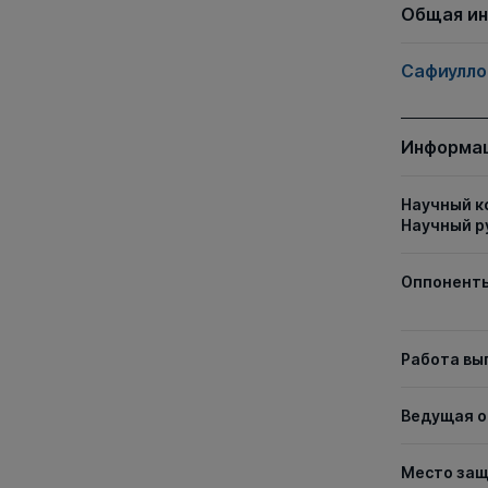
Общая и
Сафиулло
Информац
Научный к
Научный р
Оппонент
Работа вы
Ведущая о
Место за