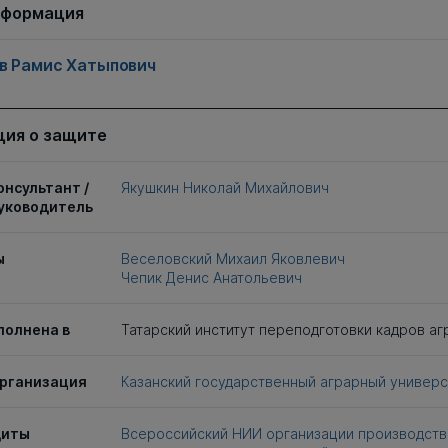
нформация
в Рамис Хатыпович
ия о защите
онсультант /
Якушкин Николай Михайлович
уководитель
ы
Веселовский Михаил Яковлевич
Чепик Денис Анатольевич
полнена в
Татарский институт переподготовки кадров а
рганизация
Казанский государственный аграрный универс
щиты
Всероссийский НИИ организации производства