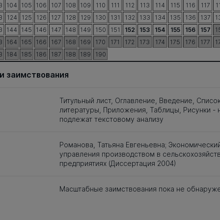
3
104
105
106
107
108
109
110
111
112
113
114
115
116
117
1
3
124
125
126
127
128
129
130
131
132
133
134
135
136
137
1
3
144
145
146
147
148
149
150
151
152
153
154
155
156
157
1
3
164
165
166
167
168
169
170
171
172
173
174
175
176
177
1
3
184
185
186
187
188
189
190
и заимствования
Титульный лист, Оглавление, Введение, Списо
литературы, Приложения, Таблицы, Рисунки - 
подлежат текстовому анализу
Романова, Татьяна Евгеньевна; Экономически
управления производством в сельскохозяйст
предприятиях (Диссертация 2004)
Масштабные заимствования пока не обнаруж