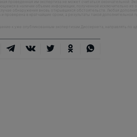
кая проведенная им экспертиза не может считаться окончательной. Э
еющемся в наличии объеме информации, полученной исключительно из о
случае обнаружения вновь открывшихся обстоятельств. Любая дополни
 и проверена в кратчайшие сроки, а результаты такой дополнительной 
ие к уже опубликованным экспертизам Диссернета, направлять по адр