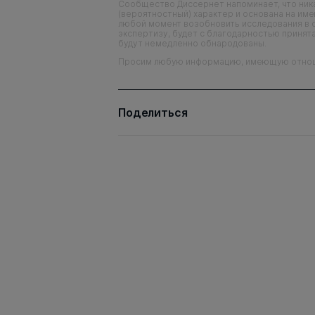
Сообщество Диссернет напоминает, что ника
(вероятностный) характер и основана на им
любой момент возобновить исследования в 
экспертизу, будет с благодарностью принята
будут немедленно обнародованы.
Просим любую информацию, имеющую отношен
Поделиться