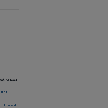
гробизнеса
итет
, труда и