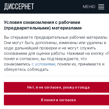
ДИССЕРНЕТ
МЕНЮ
ОЦЕНКА ИНВЕСТИЦИОННОЙ
Условия ознакомления с рабочими
ПРИВЛЕКАТЕЛЬНОСТИ
(предварительными) материалами
ЛЕСОПРОМЫШЛЕННЫХ ПРЕДПРИЯТИЙ
Вы открываете предварительные рабочие материалы.
Они могут быть дополнены, изменены или удалены в
Общая информация
ходе дальнейшей проверки и не могут служить
основанием для оценки работы. Нажимая на кнопку «
понял и согласен», вы подтверждаете, что
Шагин Павел Игоревич
ознакомились
с условиями
, поняли их, принимаете и
обязуетесь соблюдать.
Информация о защите
Нет, я не согласен, ухожу отсюда
Научный консультант / Научный руководитель
Я понял и согласен
Кожухов Николай Иванович