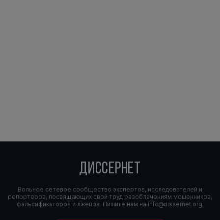
ДИССЕРНЕТ
Вольное сетевое сообщество экспертов, исследователей и
репортеров, посвящающих свой труд разоблачениям мошенников,
фальсификаторов и лжецов. Пишите нам на
info@dissernet.org.