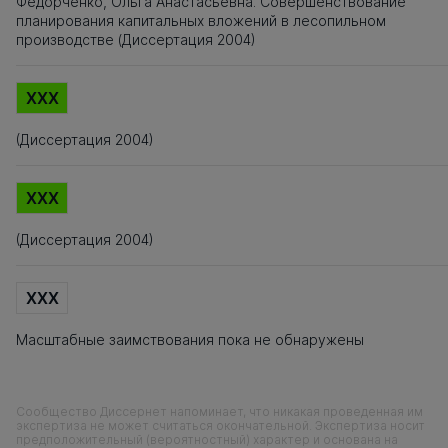
Федорченко, Ольга Анастасьевна. Совершенствование
планирования капитальных вложений в лесопильном
производстве (Диссертация 2004)
XXX
(Диссертация 2004)
XXX
(Диссертация 2004)
XXX
Масштабные заимствования пока не обнаружены
Сообщество Диссернет напоминает, что никакая проведенная им
экспертиза не может считаться окончательной. Экспертиза носит
предположительный (вероятностный) характер и основана на