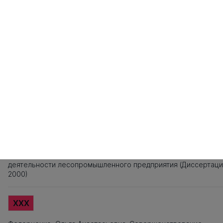
121
122
123
124
125
126
127
128
129
130
131
132
133
134
135
1
141
142
143
144
145
146
147
148
149
150
151
152
153
Источники заимствования
XXX
Титульный лист, Оглавление, Введение, Список литературы,
Приложения, Таблицы, Рисунки - не подлежат текстовому
анализу
XXX
Шевелева, Елена Валентиновна. Стратегия инвестиционной
деятельности лесопромышленного предприятия (Диссертаци
2000)
XXX