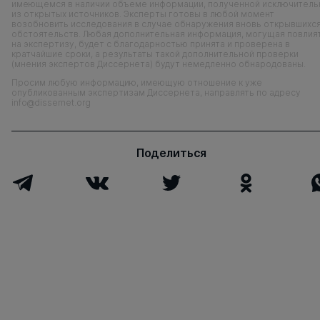
имеющемся в наличии объеме информации, полученной исключитель
из открытых источников. Эксперты готовы в любой момент
возобновить исследования в случае обнаружения вновь открывшихс
обстоятельств. Любая дополнительная информация, могущая повлия
на экспертизу, будет с благодарностью принята и проверена в
кратчайшие сроки, а результаты такой дополнительной проверки
(мнения экспертов Диссернета) будут немедленно обнародованы.
Просим любую информацию, имеющую отношение к уже
опубликованным экспертизам Диссернета, направлять по адресу
info@dissernet.org
Поделиться