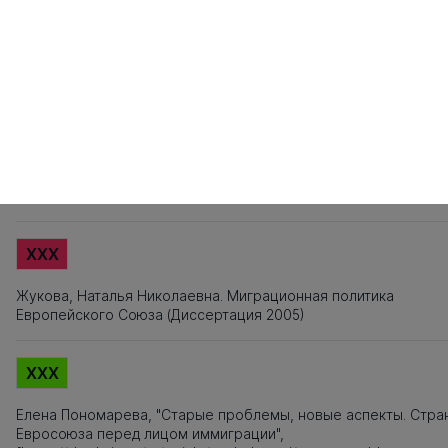
161
162
163
164
165
166
167
168
169
170
171
172
Источники заимствования
XXX
Титульный лист, Оглавление, Введение, Список литературы,
Приложения, Таблицы, Рисунки - не подлежат текстовому
анализу
XXX
Жукова, Наталья Николаевна. Миграционная политика
Европейского Союза (Диссертация 2005)
XXX
Елена Пономарева, "Старые проблемы, новые аспекты. Стра
Евросоюза перед лицом иммиграции",