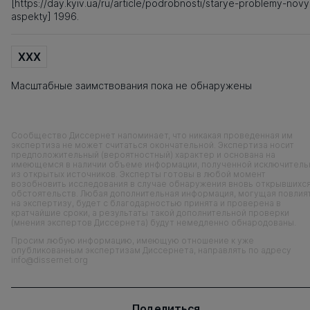
[https://day.kyiv.ua/ru/article/podrobnosti/starye-problemy-nov
aspekty] 1996.
XXX
Масштабные заимствования пока не обнаружены
Сообщество Диссернет напоминает, что никакая проведенная им
экспертиза не может считаться окончательной. Экспертиза носит
предположительный (вероятностный) характер и основана на
имеющемся в наличии объеме информации, полученной исключитель
из открытых источников. Эксперты готовы в любой момент
возобновить исследования в случае обнаружения вновь открывшихс
обстоятельств. Любая дополнительная информация, могущая повлия
на экспертизу, будет с благодарностью принята и проверена в
кратчайшие сроки, а результаты такой дополнительной проверки
(мнения экспертов Диссернета) будут немедленно обнародованы.
Просим любую информацию, имеющую отношение к уже
опубликованным экспертизам Диссернета, направлять по адресу
info@dissernet.org
Поделиться