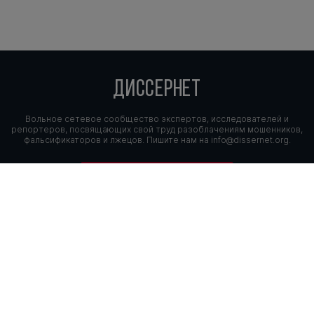
ДИССЕРНЕТ
Вольное сетевое сообщество экспертов, исследователей и
репортеров, посвящающих свой труд разоблачениям мошенников,
фальсификаторов и лжецов. Пишите нам на
info@dissernet.org.
Поддержать проект
МЫ В СОЦСЕТЯХ
© Вольное сетевое сообщество
«Диссернет». 2013—2026