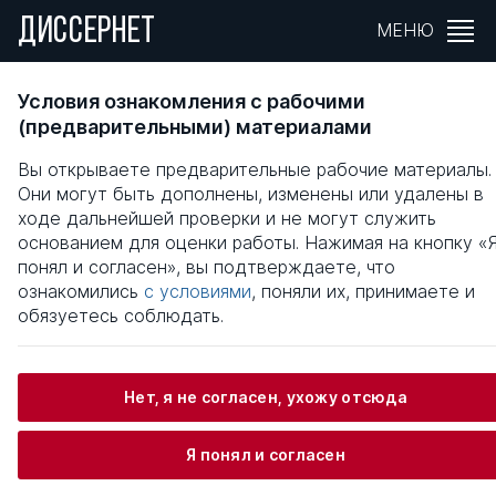
ДИССЕРНЕТ
МЕНЮ
Иммиграционные процессы в Европе в
Условия ознакомления с рабочими
условиях глобализации
(предварительными) материалами
Вы открываете предварительные рабочие материалы.
Общая информация
Они могут быть дополнены, изменены или удалены в
ходе дальнейшей проверки и не могут служить
основанием для оценки работы. Нажимая на кнопку «
Шишмарева Мария Владимировна
понял и согласен», вы подтверждаете, что
ознакомились
с условиями
, поняли их, принимаете и
обязуетесь соблюдать.
Информация о защите
Нет, я не согласен, ухожу отсюда
Научный консультант / Научный руководитель
Задохин Александр Григорьевич
Я понял и согласен