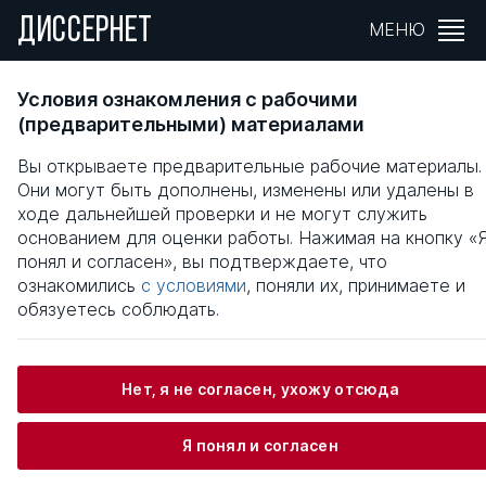
ДИССЕРНЕТ
МЕНЮ
ИНДИКАТИВНОЕ ПРОГНОЗИРОВАНИЕ
Условия ознакомления с рабочими
ИНВЕСТИЦИОННОГО РАЗВИТИЯ СЕЛЬСКОГ
(предварительными) материалами
ХОЗЯЙСТВА : НА МАТЕРИАЛАХ РЕГИОНОВ
Вы открываете предварительные рабочие материалы.
ЮФО
Они могут быть дополнены, изменены или удалены в
ходе дальнейшей проверки и не могут служить
Общая информация
основанием для оценки работы. Нажимая на кнопку «
понял и согласен», вы подтверждаете, что
ознакомились
с условиями
, поняли их, принимаете и
Шогенов Арсен Мажидович
обязуетесь соблюдать.
Нет, я не согласен, ухожу отсюда
Информация о защите
Я понял и согласен
Научный консультант / Научный руководитель
Усенко Людмила Николаевна