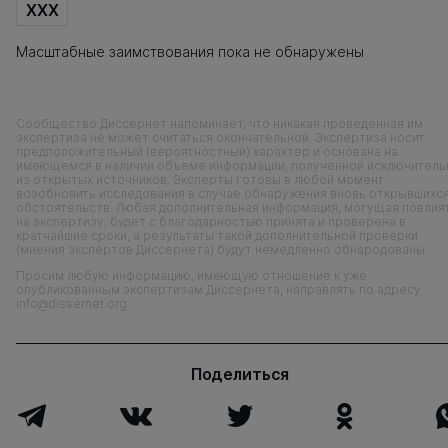
XXX
Масштабные заимствования пока не обнаружены
Сообщество Диссернет напоминает, что никакая проведенная им
экспертиза не может считаться окончательной. Экспертиза носит
предположительный (вероятностный) характер и основана на
имеющемся в наличии объеме информации, полученной исключитель
из открытых источников. Эксперты готовы в любой момент
возобновить исследования в случае обнаружения вновь открывшихс
обстоятельств. Любая дополнительная информация, могущая повлия
на экспертизу, будет с благодарностью принята и проверена в
кратчайшие сроки, а результаты такой дополнительной проверки
(мнения экспертов Диссернета) будут немедленно обнародованы.
Просим любую информацию, имеющую отношение к уже
опубликованным экспертизам Диссернета, направлять по адресу
info@dissernet.org
Поделиться